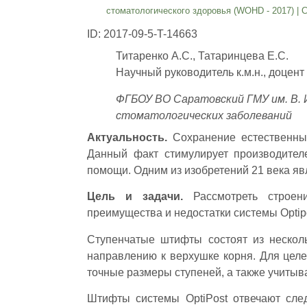
стоматологического здоровья (WOHD - 2017)
|
С
ID: 2017-09-5-T-14663
Титаренко А.С., Татаринцева Е.С.
Научный руководитель к.м.н., доцен
ФГБОУ ВО Саратовский ГМУ им. В. 
стоматологических заболеваний
Актуальность.
Сохранение естественных
Данный факт стимулирует производител
помощи. Одним из изобретений 21 века явл
Цель и задачи.
Рассмотреть строе
преимущества и недостатки системы Optipo
Ступенчатые штифты состоят из несколь
направлению к верхушке корня. Для целе
точные размеры ступеней, а также учитыв
Штифты системы OptiPost отвечают сле