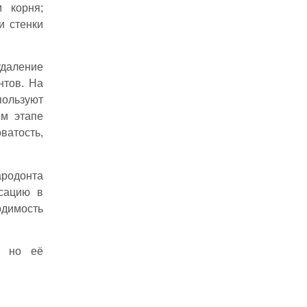
 корня;
и стенки
даление
нтов. На
пользуют
ем этапе
ватость,
ародонта
сацию в
одимость
, но её