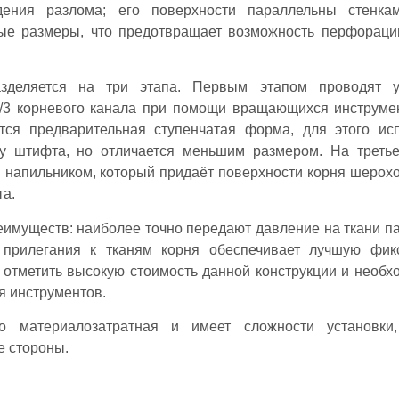
ения разлома; его поверхности параллельны стенкам
е размеры, что предотвращает возможность перфораци
азделяется на три этапа. Первым этапом проводят у
/3 корневого канала при помощи вращающихся инструме
тся предварительная ступенчатая форма, для этого ис
у штифта, но отличается меньшим размером. На треть
 напильником, который придаёт поверхности корня шерохо
та.
имуществ: наиболее точно передают давление на ткани п
 прилегания к тканям корня обеспечивает лучшую фик
т отметить высокую стоимость данной конструкции и необх
я инструментов.
но материалозатратная и имеет сложности установки
е стороны.