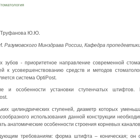
томатология
т Труфанова Ю.Ю.
И. Разумовского Минздрава России, Кафедра пропедевтик
 зубов - приоритетное направление современной стома
ей к усовершенствованию средств и методов стоматоло
яется система OptiPost.
ние и особенности установки ступенчатых штифтов. 
st.
ких цилиндрических ступеней, диаметр которых уменьш
сообразного использования данной конструкции необходи
ать анатомические особенности строения корневых каналов
дующим требованиям: форма штифта – коническая; он 