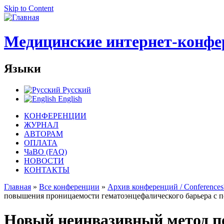
Skip to Content
Медицинские интернет-конфе
Языки
Русский
English
КОНФЕРЕНЦИИ
ЖУРНАЛ
АВТОРАМ
ОПЛАТА
ЧаВО (FAQ)
НОВОСТИ
КОНТАКТЫ
Главная
»
Все конференции
»
Архив конференций / Conferences'
повышения проницаемости гематоэнцефалического барьера с 
Новый неинвазивный метод п