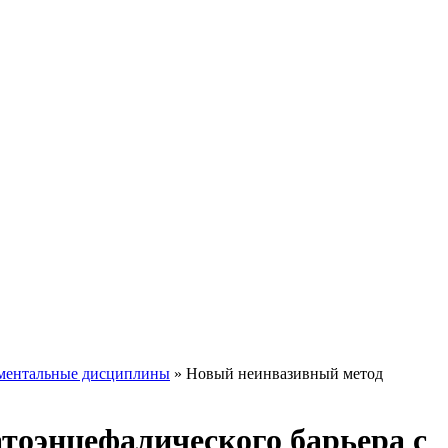
ментальные дисциплины
» Новый неинвазивный метод
оэнцефалического барьера с