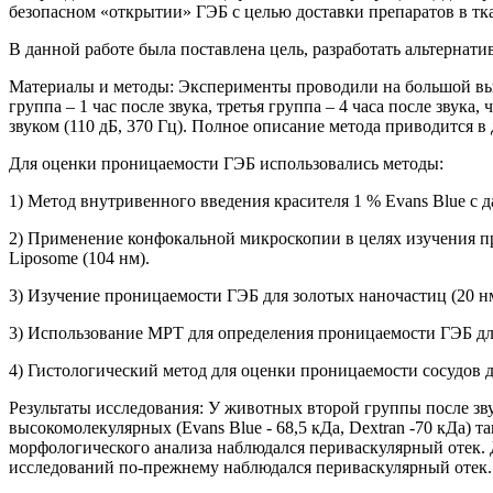
безопасном «открытии» ГЭБ с целью доставки препаратов в тка
В данной работе была поставлена цель, разработать альтернат
Материалы и методы: Эксперименты проводили на большой выб
группа – 1 час после звука, третья группа – 4 часа после зву
звуком (110 дБ, 370 Гц). Полное описание метода приводится в 
Для оценки проницаемости ГЭБ использовались методы:
1) Метод внутривенного введения красителя 1 % Evans Blue с
2) Применение конфокальной микроскопии в целях изучения пр
Liposome (104 нм).
3) Изучение проницаемости ГЭБ для золотых наночастиц (20 
3) Использование МРТ для определения проницаемости ГЭБ дл
4) Гистологический метод для оценки проницаемости сосудов д
Результаты исследования: У животных второй группы после зв
высокомолекулярных (Evans Blue - 68,5 кДа, Dextran -70 кДа) т
морфологического анализа наблюдался периваскулярный отек. Д
исследований по-прежнему наблюдался периваскулярный отек. 