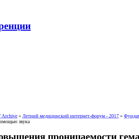
ренции
 Archive
»
Летний медицинский интернет-форум - 2017
»
Фунда
помощью звука
овышения проницаемости гемат