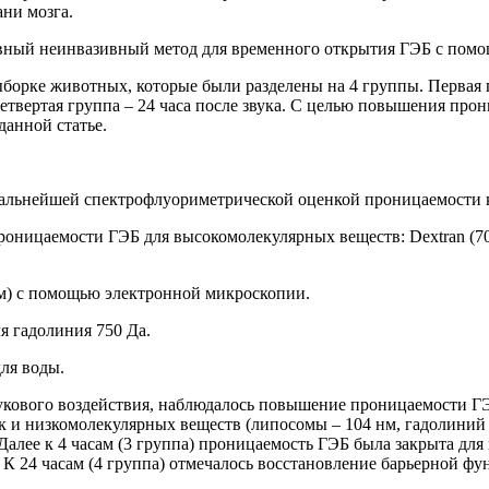
ни мозга.
ивный неинвазивный метод для временного открытия ГЭБ с помощь
орке животных, которые были разделены на 4 группы. Первая г
ка, четвертая группа – 24 часа после звука. С целью повышения
данной статье.
 дальнейшей спектрофлуориметрической оценкой проницаемости к
оницаемости ГЭБ для высокомолекулярных веществ: Dextran (70
нм) с помощью электронной микроскопии.
я гадолиния 750 Да.
ля воды.
укового воздействия, наблюдалось повышение проницаемости ГЭ
ак и низкомолекулярных веществ (липосомы – 104 нм, гадолиний -
алее к 4 часам (3 группа) проницаемость ГЭБ была закрыта для 
К 24 часам (4 группа) отмечалось восстановление барьерной фу