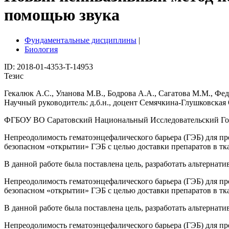
помощью звука
Фундаментальные дисциплины
|
Биология
ID: 2018-01-4353-T-14953
Тезис
Гекалюк А.С., Уланова М.В., Бодрова А.А., Сагатова М.М., Фе
Научный руководитель: д.б.н., доцент Семячкина-Глушковская 
ФГБОУ ВО Саратовский Национальный Исследовательский Гос
Непреодолимость гематоэнцефалического барьера (ГЭБ) для пр
безопасном «открытии» ГЭБ с целью доставки препаратов в тка
В данной работе была поставлена цель, разработать альтернат
Непреодолимость гематоэнцефалического барьера (ГЭБ) для пр
безопасном «открытии» ГЭБ с целью доставки препаратов в тка
В данной работе была поставлена цель, разработать альтернат
Непреодолимость гематоэнцефалического барьера (ГЭБ) для пр