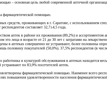
мощью – основная цель любой современной аптечной организаци
ова фармацевтической помощью.
ных средств, проживающих в г. Саратове, с использованием спе
респондентов составляет 32,7±4,5 года.
твом аптек в районе их проживания (89,2%) и ассортиментом ап
 это лица в возрасте от 21 до 30 лет с затратами на лекарствен
 цены в аптеках совершенно не устраивают, более половины оп
 лишь половину покупателей (50,0%). 37,5% респондентов (в чи
 работника и культурой обслуживания в аптеках находится весь
 устраивают по 83,9% посетителей аптек.
довлетворены фармацевтической помощью. Наименее всего респо
елях повышения удовлетворенности населения фармацевтической