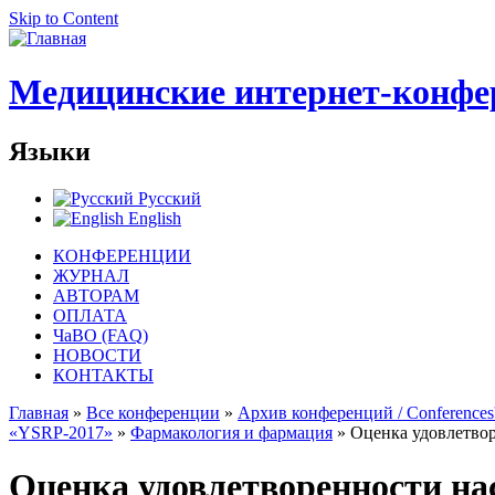
Skip to Content
Медицинские интернет-конфе
Языки
Русский
English
КОНФЕРЕНЦИИ
ЖУРНАЛ
АВТОРАМ
ОПЛАТА
ЧаВО (FAQ)
НОВОСТИ
КОНТАКТЫ
Главная
»
Все конференции
»
Архив конференций / Conferences'
«YSRP-2017»
»
Фармакология и фармация
» Оценка удовлетвор
Оценка удовлетворенности на