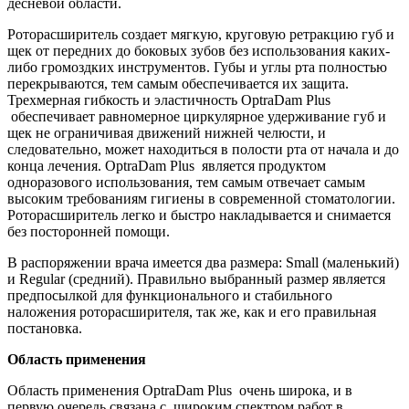
десневой области.
Роторасширитель создает мягкую, круговую ретракцию губ и
щек от передних до боковых зубов без использования каких-
либо громоздких инструментов. Губы и углы рта полностью
перекрываются, тем самым обеспечивается их защита.
Трехмерная гибкость и эластичность OptraDam Plus
обеспечивает равномерное циркулярное удерживание губ и
щек не ограничивая движений нижней челюсти, и
следовательно, может находиться в полости рта от начала и до
конца лечения. OptraDam Plus является продуктом
одноразового использования, тем самым отвечает самым
высоким требованиям гигиены в современной стоматологии.
Роторасширитель легко и быстро накладывается и снимается
без посторонней помощи.
В распоряжении врача имеется два размера: Small (маленький)
и Regular (средний). Правильно выбранный размер является
предпосылкой для функционального и стабильного
наложения роторасширителя, так же, как и его правильная
постановка.
Область применения
Область применения OptraDam Plus очень широка, и в
первую очередь связана с широким спектром работ в