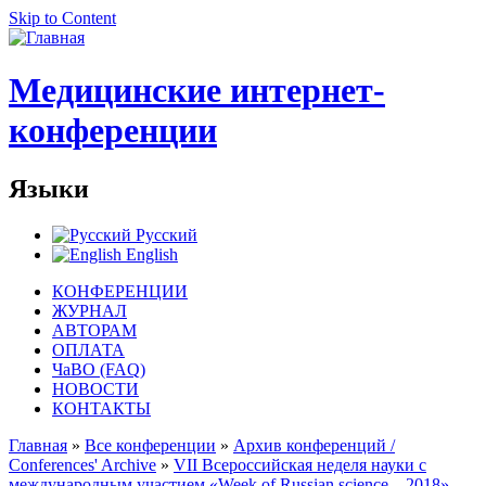
Skip to Content
Медицинские интернет-
конференции
Языки
Русский
English
КОНФЕРЕНЦИИ
ЖУРНАЛ
АВТОРАМ
ОПЛАТА
ЧаВО (FAQ)
НОВОСТИ
КОНТАКТЫ
Главная
»
Все конференции
»
Архив конференций /
Conferences' Archive
»
VII Всероссийская неделя науки с
международным участием «Week of Russian science – 2018»