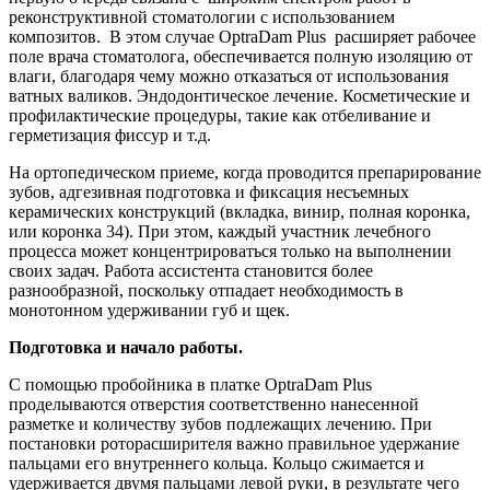
реконструктивной стоматологии с использованием
композитов. В этом случае OptraDam Plus расширяет рабочее
поле врача стоматолога, обеспечивается полную изоляцию от
влаги, благодаря чему можно отказаться от использования
ватных валиков. Эндодонтическое лечение. Косметические и
профилактические процедуры, такие как отбеливание и
герметизация фиссур и т.д.
На ортопедическом приеме, когда проводится препарирование
зубов, адгезивная подготовка и фиксация несъемных
керамических конструкций (вкладка, винир, полная коронка,
или коронка 34). При этом, каждый участник лечебного
процесса может концентрироваться только на выполнении
своих задач. Работа ассистента становится более
разнообразной, поскольку отпадает необходимость в
монотонном удерживании губ и щек.
Подготовка и начало работы.
С помощью пробойника в платке OptraDam Plus
проделываются отверстия соответственно нанесенной
разметке и количеству зубов подлежащих лечению. При
постановки роторасширителя важно правильное удержание
пальцами его внутреннего кольца. Кольцо сжимается и
удерживается двумя пальцами левой руки, в результате чего