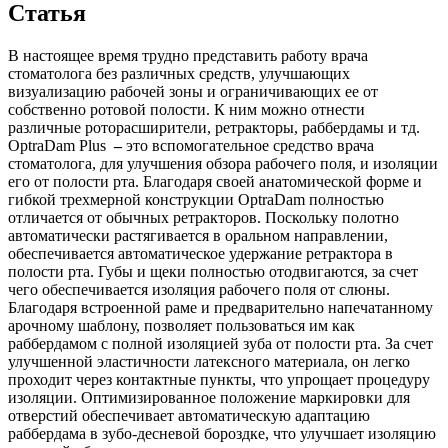
Статья
В настоящее время трудно представить работу врача
стоматолога без различных средств, улучшающих
визуализацию рабочей зоны и ограничивающих ее от
собственно ротовой полости. К ним можно отнести
различные роторасширители, ретракторы, раббердамы и тд.
OptraDam Plus
–
это вспомогательное средство врача
стоматолога, для улучшения обзора рабочего поля, и изоляции
его от полости рта. Благодаря своей анатомической форме и
гибкой трехмерной конструкции OptraDam полностью
отличается от обычных ретракторов. Поскольку полотно
автоматически растягивается в оральном направлении,
обеспечивается автоматическое удержание ретрактора в
полости рта. Губы и щеки полностью отодвигаются, за счет
чего обеспечивается изоляция рабочего поля от слюны.
Благодаря встроенной раме и предварительно напечатанному
арочному шаблону, позволяет пользоваться им как
раббердамом с полной изоляцией зуба от полости рта. За счет
улучшенной эластичности латексного материала, он легко
проходит через контактные пункты, что упрощает процедуру
изоляции. Оптимизированное положение маркировки для
отверстий обеспечивает автоматическую адаптацию
раббердама в зубо-десневой бороздке, что улучшает изоляцию