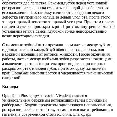
образуются два лепестка. Рекомендуется перед установкой
роторасширителя слегка смочить его водой для облегчения
его наложения. Постановку начинают с введения левого
лепестка внутреннего кольца за левый угол рта, после этого
заводят правый лепесток за правый угол рта. При этом просят
пациента слегка приоткрыть рот. При этом внутреннее кольцо
устанавливается в самой глубокой точке непосредственно
возле переходной складки.
С помощью зубной нити проталкиваем латекс между зубами,
и дополнительно каждый зуб обвязывается флоссом, для
надежной изоляции от ротовой жидкости. После окончания
работы, латекс между шейками зубов разрезается ножницами,
а выведение роторасширителя производится при широко
раскрытом рте с нижней губы, при этом сразу же нижней
край OptraGate заворачивается и удерживается гигиенической
салфеткой.
Выводы
OptraDam Plus фирмы Ivoclar Vivadent является
универсальным бережным роторасширителем с функцией
раббердама. Будучи продуктом одноразового использования,
роторасширитель соответствует самым высоким требованиям
гигиены в современной стоматологии. Благодаря