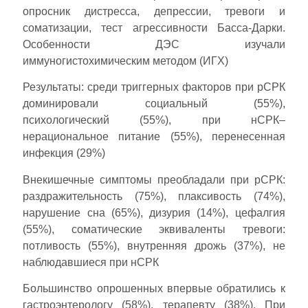
опросник дистресса, депрессии, тревоги и
соматизации, тест агрессивности Басса-Дарки.
Особенности ДЭС изучали
иммуногистохимическим методом (ИГХ)
Результаты: среди триггерных факторов при рСРК
доминировали социальный (55%),
психологический (55%), при нСРК–
нерациональное питание (55%), перенесенная
инфекция (29%)
Внекишечные симптомы преобладали при рСРК:
раздражительность (75%), плаксивость (74%),
нарушение сна (65%), дизурия (14%), цефалгия
(55%), соматические эквиваленты тревоги:
потливость (55%), внутренняя дрожь (37%), не
наблюдавшиеся при нСРК
Большинство опрошенных впервые обратились к
гастроэнтерологу (58%), терапевту (38%). При