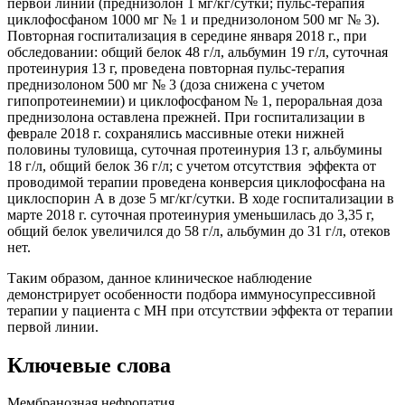
первой линии (преднизолон 1 мг/кг/сутки; пульс-терапия
циклофосфаном 1000 мг № 1 и преднизолоном 500 мг № 3).
Повторная госпитализация в середине января 2018 г., при
обследовании: общий белок 48 г/л, альбумин 19 г/л, суточная
протеинурия 13 г, проведена повторная пульс-терапия
преднизолоном 500 мг № 3 (доза снижена с учетом
гипопротеинемии) и циклофосфаном № 1, пероральная доза
преднизолона оставлена прежней. При госпитализации в
феврале 2018 г. сохранялись массивные отеки нижней
половины туловища, суточная протеинурия 13 г, альбумины
18 г/л, общий белок 36 г/л; с учетом отсутствия эффекта от
проводимой терапии проведена конверсия циклофосфана на
циклоспорин А в дозе 5 мг/кг/сутки. В ходе госпитализации в
марте 2018 г. суточная протеинурия уменьшилась до 3,35 г,
общий белок увеличился до 58 г/л, альбумин до 31 г/л, отеков
нет.
Таким образом, данное клиническое наблюдение
демонстрирует особенности подбора иммуносупрессивной
терапии у пациента с МН при отсутствии эффекта от терапии
первой линии.
Ключевые слова
Мембранозная нефропатия