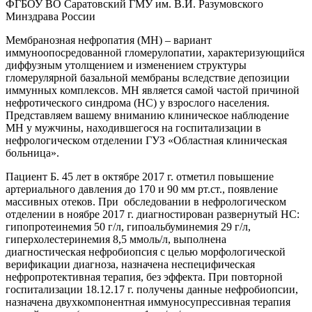
ФГБОУ ВО Саратовский ГМУ им. В.И. Разумовского
Минздрава России
Мембранозная нефропатия (МН) – вариант
иммуноопосредованной гломерулопатии, характеризующийся
диффузным утолщением и изменением структуры
гломерулярной базальной мембраны вследствие депозиции
иммунных комплексов. МН является самой частой причиной
нефротического синдрома (НС) у взрослого населения.
Представляем вашему вниманию клиническое наблюдение
МН у мужчины, находившегося на госпитализации в
нефрологическом отделении ГУЗ «Областная клиническая
больница».
Пациент Б. 45 лет в октябре 2017 г. отметил повышение
артериального давления до 170 и 90 мм рт.ст., появление
массивных отеков. При обследовании в нефрологическом
отделении в ноябре 2017 г. диагностирован развернутый НС:
гипопротеинемия 50 г/л, гипоальбуминемия 29 г/л,
гиперхолестеринемия 8,5 ммоль/л, выполнена
диагностическая нефробиопсия с целью морфологической
верификации диагноза, назначена неспецифическая
нефропротективная терапия, без эффекта. При повторной
госпитализации 18.12.17 г. получены данные нефробиопсии,
назначена двухкомпонентная иммуносупрессивная терапия