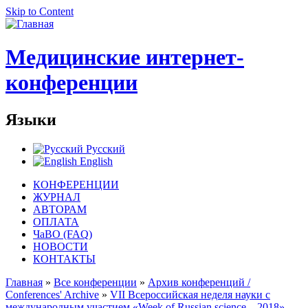
Skip to Content
Медицинские интернет-
конференции
Языки
Русский
English
КОНФЕРЕНЦИИ
ЖУРНАЛ
АВТОРАМ
ОПЛАТА
ЧаВО (FAQ)
НОВОСТИ
КОНТАКТЫ
Главная
»
Все конференции
»
Архив конференций /
Conferences' Archive
»
VII Всероссийская неделя науки с
международным участием «Week of Russian science – 2018»