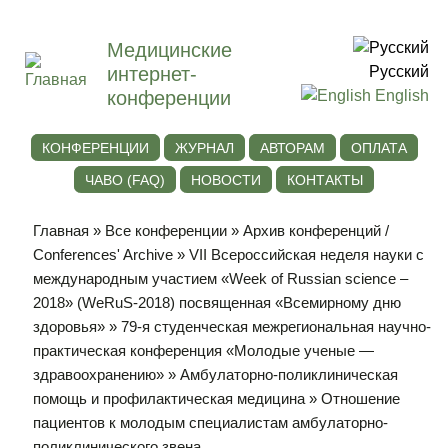
Медицинские
интернет-
Русский
конференции
English
КОНФЕРЕНЦИИ
ЖУРНАЛ
АВТОРАМ
ОПЛАТА
ЧАВО (FAQ)
НОВОСТИ
КОНТАКТЫ
Главная
»
Все конференции
»
Архив конференций /
Conferences' Archive
»
VII Всероссийская неделя науки с
международным участием «Week of Russian science –
2018» (WeRuS-2018) посвященная «Всемирному дню
здоровья»
»
79-я студенческая межрегиональная научно-
практическая конференция «Молодые ученые —
здравоохранению»
»
Амбулаторно-поликлиническая
помощь и профилактическая медицина
» Отношение
пациентов к молодым специалистам амбулаторно-
поликлинического звена