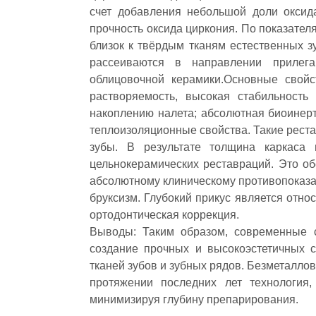
счет добавления небольшой доли оксид
прочность оксида циркония. По показател
близок к твёрдым тканям естественных з
рассеиваются в направлении прилег
облицовочной керамики.Основные свойст
растворяемость, высокая стабильность 
накоплению налета; абсолютная биоинерт
теплоизоляционные свойства. Такие рес
зубы. В результате толщина каркаса
цельнокерамических реставраций. Это об
абсолютному клиническому противопоказа
бруксизм. Глубокий прикус является отн
ортодонтическая коррекция.
Выводы: Таким образом, современные с
создание прочных и высокоэстетичных с
тканей зубов и зубных рядов. Безметалло
протяжении последних лет технология,
минимизируя глубину препарирования.