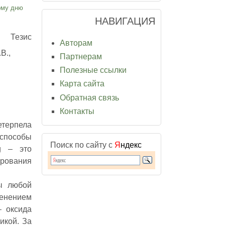
ому дню
НАВИГАЦИЯ
Тезис
Авторам
В.,
Партнерам
Полезные ссылки
Карта сайта
Обратная связь
Контакты
етерпела
способы
Поиск по сайту с
Я
ндекс
ng – это
ирования
ы любой
менением
– оксида
икой. За