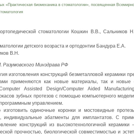
ых «Практическая биомеханика в стоматологии», посвященная Всемирн
томатология
ртопедической стоматологии Кошкин В.В., Сальников Н.
атологии детского возраста и ортодонтии Бандура Е.А.
иков В.Н.
. Разумовского Минздрава РФ
огия изготовления конструкций безметалловой керамики пр
ами применяются как новые материалы, так и новые 
omputer Assisted Design/Computer Aided Manufacturi
аркасов зубных протезов с помощью компьютерного модел
 программным управлением.
изготовить одиночные коронки и мостовидные протез
ки, индивидуальные абатменты для имплантатов. С при
овление конструкций из высокотехнологичной керамики 
ской прочностью, биологической совместимостью и эстет