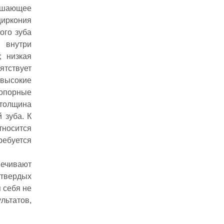
вышающее
циркония
ого зуба
 внутри
; низкая
ятствует
 высокие
 опорные
толщина
 зуба. К
тносится
ребуется
печивают
 твердых
 себя не
льтатов,