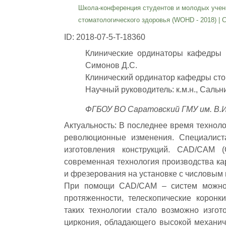
Школа-конференция студентов и молодых учен
стоматологического здоровья (WOHD - 2018)
|
С
ID: 2018-07-5-T-18360
Клинические ординаторы кафедры о
Симонов Д.С.
Клинический ординатор кафедры стом
Научный руководитель: к.м.н., Сальн
ФГБОУ ВО Саратовский ГМУ им. В.И
Актуальность: В последнее время технол
революционные изменения. Специалист
изготовления конструкций. CAD/CAM (C
современная технология производства к
и фрезерования на установке с числовым
При помощи CAD/CAM – систем можно 
протяженности, телескопические корон
таких технологии стало возможно изгот
циркония, обладающего высокой механиче