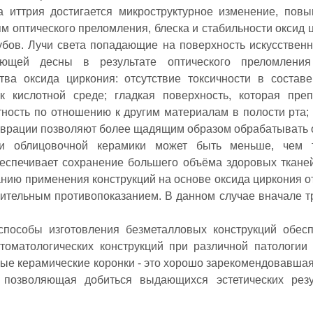
а иттрия достигается микроструктурное изменение, по
ям оптического преломления, блеска и стабильности оксид 
убов. Лучи света попадающие на поверхность искусственн
ающей десны в результате оптического преломления
ва оксида циркония: отсутствие токсичности в составе
к кислотной среде; гладкая поверхность, которая преп
ность по отношению к другим материалам в полости рта;
таврации позволяют более щадящим образом обрабатывать
 и облицовочной керамики может быть меньше, чем 
еспечивает сохранение большего объёма здоровых тканей
нию применения конструкций на основе оксида циркония о
осительным противопоказанием. В данном случае вначале т
пособы изготовления безметалловых конструкций обес
томатологических конструкций при различной патологии
вые керамические коронки - это хорошо зарекомендовавшая
 позволяющая добиться выдающихся эстетических резу