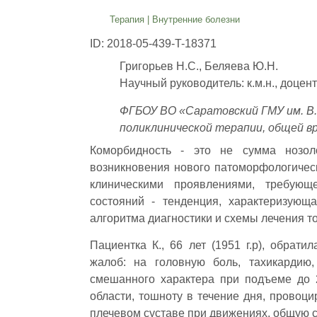
Терапия
|
Внутренние болезни
ID: 2018-05-439-T-18371
Григорьев Н.С., Беляева Ю.Н.
Научный руководитель: к.м.н., доцент
ФГБОУ ВО «Саратовский ГМУ им. В.
поликлинической терапии, общей в
Коморбидность - это не сумма нозоло
возникновения нового патоморфологичес
клиническими проявлениями, требующ
состояний - тенденция, характеризующ
алгоритма диагностики и схемы лечения то
Пациентка К., 66 лет (1951 г.р), обрат
жалоб: на головную боль, тахикардию
смешанного характера при подъеме до 
области, тошноту в течение дня, провоц
плечевом суставе при движениях, общую с