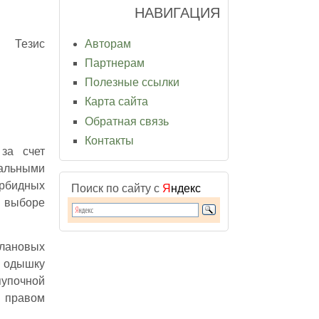
НАВИГАЦИЯ
Авторам
Тезис
Партнерам
Полезные ссылки
Карта сайта
Обратная связь
Контакты
за счет
уальными
рбидных
Поиск по сайту с
Я
ндекс
и выборе
плановых
 одышку
пупочной
в правом