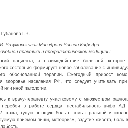
 Губанова Г.В.
И. Разумовского» Минздрава России Кафедра
рачебной практики и профилактической медицины
гий пациента, а взаимодействие болезней, которое 
кого состояния формирует новое заболевание с индивид
его обоснованной терапии. Ежегодный прирост комо
ая здоровье населения РФ, что следует учитывать пр
й или иной патологии.
илась к врачу-терапевту участковому с множеством разно
, перебои в работе сердца, нестабильность цифр АД,
2 этажа, тупую ноющую боль в эпигастральной и около
ируемую приемом пищи, метеоризм, вздутие живота, боль 
лабость.