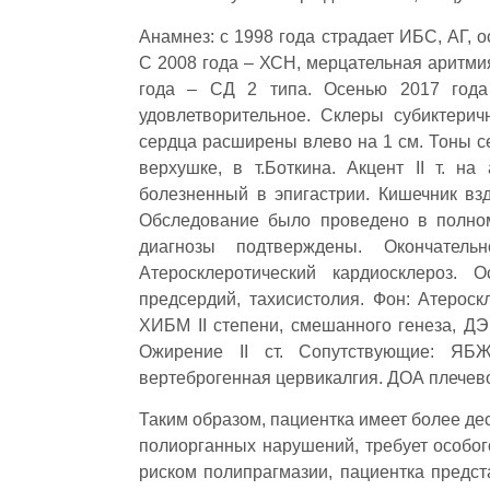
Анамнез: c 1998 года страдает ИБС, АГ, о
С 2008 года – ХСН, мерцательная аритмия
года – СД 2 типа. Осенью 2017 год
удовлетворительное. Склеры субиктери
сердца расширены влево на 1 см. Тоны с
верхушке, в т.Боткина. Акцент II т. н
болезненный в эпигастрии. Кишечник взд
Обследование было проведено в полном
диагнозы подтверждены. Окончатель
Атеросклеротический кардиосклероз. 
предсердий, тахисистолия. Фон: Атероск
ХИБМ II степени, смешанного генеза, ДЭ
Ожирение II ст. Сопутствующие: ЯБЖ
вертеброгенная цервикалгия. ДОА плечево
Таким образом, пациентка имеет более де
полиорганных нарушений, требует особог
риском полипрагмазии, пациентка предс