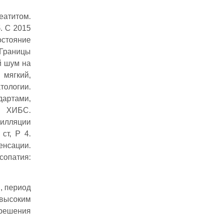
еатитом.
. С 2015
стояние
 Границы
й шум на
 мягкий,
тологии.
дартами,
: ХИБС.
илляции
ст, Р 4.
енсации.
опатия:
, период
 высоким
 решения