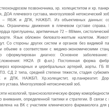
стеохондрозом позвоночника, хр. холециститом и хр. панкр
, ДОА плечевого сустава, многоузловой нетоксический зоб
а – ЯБЖ и ДПК, НАЖБП. Из объективных данных: со
чны. Ограничены движения в плечевом суставе справа.
ердца приглушены, аритмичные 72 – 88/мин, систолически
а аорте. Язык обложен беловато-желтым налетом. Живот
ут. Со стороны других систем и органов без видимой па
 объеме в соответствии с медико-экономическими стан
но сформулирован диагноз: Основное заболевание
Осложнения: НК2А (II ф.кл.) Постоянная форма фибр
лероз коронарных и церебральных артерий, аорты. ГБ III 
П3. СД 2 типа, средней степени тяжести, стадия субкомп
 и ДПК. НАЖБП. Хр.холецистит, хр.панкреатит. Дорс
го устава. Многоузловой нетоксический зоб.
сяти нозологий, транснозологическую форму коморбидности
о внимания, определенной тактики и стратегии. В связи с
тавлена на ВК с участием клинического фармаколога для