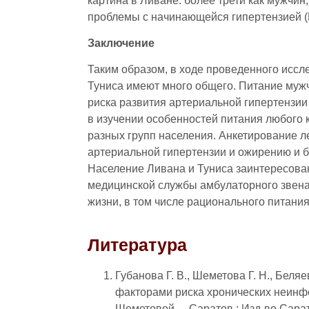
картина в Ливане: более трети как мужчин
проблемы с начинающейся гипертензией (
Заключение
Таким образом, в ходе проведенного иссл
Туниса имеют много общего. Питание муж
риска развития артериальной гипертензии
в изучении особенностей питания любого 
разных групп населения. Анкетирование л
артериальной гипертензии и ожирению и 
Население Ливана и Туниса заинтересован
медицинской службы амбулаторного звена
жизни, в том числе рационального питания
Литература
Губанова Г. В., Шеметова Г. Н., Бел
факторами риска хронических неинфек
Шеметовой. – Саратов : Изд-во Сарат.