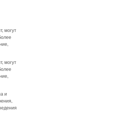
, могут
более
ние,
, могут
более
ние,
а и
рения,
оведения