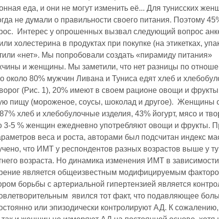
онная еда, и они не могут изменить её... Для тунисских жен
гда не думали о правильности своего питания. Поэтому 45%
прос. Интерес у опрошенных вызвал следующий вопрос анк
и холестерина в продуктах при покупке (на этикетках, упа
тили «нет». Мы попробовали создать «пирамиду питания»
жчины и женщины. Мы заметили, что нет разницы по отноше
о около 80% мужчин Ливана и Туниса едят хлеб и хлебобу
творог (Рис. 1), 20% имеют в своем рационе овощи и фрукты
ую пищу (мороженое, соусы, шоколад и другое). Женщины 
87% хлеб и хлебобулочные изделия, 43% йогурт, мясо и твор
ко 3-5 % женщин ежедневно употребляют овощи и фрукты. П
аметров веса и роста, авторами был подсчитан индекс ма
учено, что ИМТ у респондентов разных возрастов выше у ту
етнего возраста. Но динамика изменения ИМТ в зависимости
жирение является общеизвестным модифицируемым факторо
ром борьбы с артериальной гипертензией является контро
довлетворительным явился тот факт, что подавляющее бол
постоянно или эпизодически контролируют АД. К сожалению,