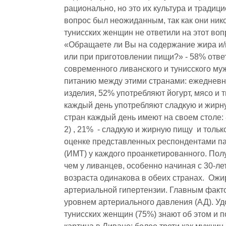
рационально, но это их культура и традици
вопрос был неожиданным, так как они нико
тунисских женщин не ответили на этот во
«Обращаете ли Вы на содержание жира и/ил
или при приготовлении пищи?» - 58% отве
современного ливанского и тунисского му
питанию между этими странами: ежедневн
изделия, 52% употребляют йогурт, мясо и 
каждый день употребляют сладкую и жирн
стран каждый день имеют на своем столе: 
2) , 21% - сладкую и жирную пищу и толь
оценке представленных респондентами пар
(ИМТ) у каждого проанкетированного. Пол
чем у ливанцев, особенно начиная с 30-л
возраста одинакова в обеих странах. О
артериальной гипертензии. Главным факто
уровнем артериального давления (АД). У
тунисских женщин (75%) знают об этом и 