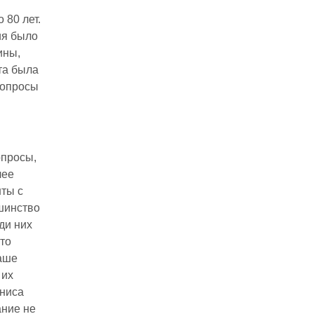
 80 лет.
ия было
ины,
ета была
вопросы
опросы,
лее
нты с
шинство
ди них
что
Ваше
 их
униса
ание не