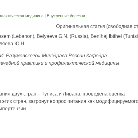
илактическая медицина
|
Внутренние болезни
Оригинальная статья (свободная ст
sem (Lebanon), Belyaeva G.N. (Russia), Benlhaj Ibtihel (Tunisi
еляева Ю.Н.
И. Разумовского» Минздрава России Кафедра
рачебной практики и профилактической медицины
ния двух стран – Туниса и Ливана, проведена оценка
этих стран, затронут вопрос питания как модифицируемог
ипертензии.