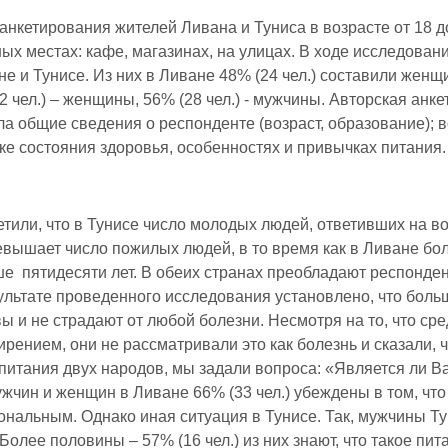
нкетирования жителей Ливана и Туниса в возрасте от 18 до
х местах: кафе, магазинах, на улицах. В ходе исследован
е и Тунисе. Из них в Ливане 48% (24 чел.) составили женщ
22 чел.) – женщины, 56% (28 чел.) - мужчины. Авторская анк
ла общие сведения о респонденте (возраст, образование); 
ке состояния здоровья, особенностях и привычках питания.
тили, что в Тунисе число молодых людей, ответивших на в
ревышает число пожилых людей, в то время как в Ливане бо
е пятидесяти лет. В обеих странах преобладают респонде
ультате проведенного исследования установлено, что боль
ы и не страдают от любой болезни. Несмотря на то, что сре
рением, они не рассматривали это как болезнь и сказали, 
питания двух народов, мы задали вопроса: «Является ли 
ин и женщин в Ливане 66% (33 чел.) убеждены в том, что
нальным. Однако иная ситуация в Тунисе. Так, мужчины Т
олее половины – 57% (16 чел.) из них знают, что такое пит