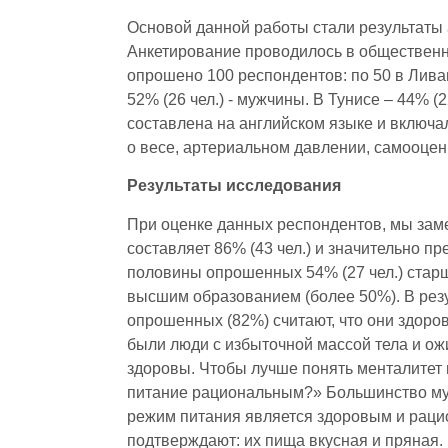
Основой данной работы стали результаты а
Анкетирование проводилось в общественны
опрошено 100 респондентов: по 50 в Ливан
52% (26 чел.) - мужчины. В Тунисе – 44% (
составлена на английском языке и включа
о весе, артериальном давлении, самооцен
Результаты исследования
При оценке данных респондентов, мы заме
составляет 86% (43 чел.) и значительно п
половины опрошенных 54% (27 чел.) старш
высшим образованием (более 50%). В рез
опрошенных (82%) считают, что они здоров
были люди с избыточной массой тела и ожи
здоровы. Чтобы лучше понять менталитет 
питание рациональным?» Большинство мужч
режим питания является здоровым и рацио
подтверждают: их пища вкусная и пряная. Б