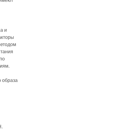
 имеют
а и
акторы
методом
итания
по
иям.
о образа
Н.