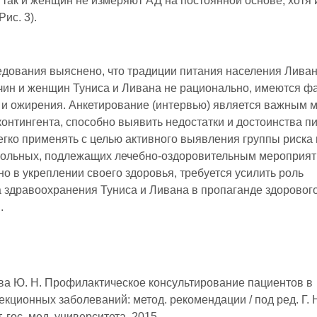
, так и женщин не измеряют АД на постоянной основе, хотя
Рис. 3).
едования выяснено, что традиции питания населения Ливан
чин и женщин Туниса и Ливана не рационально, имеются ф
 и ожирения. Анкетирование (интервью) является важным 
контингента, способно выявить недостатки и достоинства п
егко применять с целью активного выявления группы риска 
больных, подлежащих лечебно-оздоровительным мероприят
о в укреплении своего здоровья, требуется усилить роль
 здравоохранения Туниса и Ливана в пропаганде здоровог
.
яева Ю. Н. Профилактическое консультирование пациентов в
ционных заболеваний: метод. рекомендации / под ред. Г. 
 гос. мед. университета, 2015.