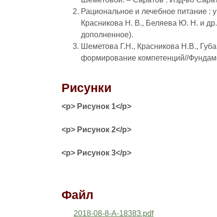
Рациональное и лечебное питание : уч
Красникова Н. В., Беляева Ю. Н. и др
дополненное).
Шеметова Г.Н., Красникова Н.В., Губ
формирование компетенций//Фундамен
Рисунки
<p> Рисунок 1</p>
<p> Рисунок 2</p>
<p> Рисунок 3</p>
Файл
2018-08-8-A-18383.pdf