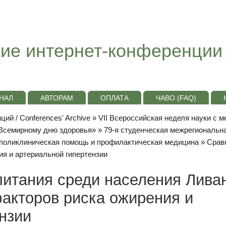
ие интернет-конференции
НАЛ
АВТОРАМ
ОПЛАТА
ЧАВО (FAQ)
ий / Conferences' Archive
»
VII Всероссийская неделя науки с 
«Всемирному дню здоровья»
»
79-я студенческая межрегиональн
поликлиническая помощь и профилактическая медицина
» Cрав
ия и артериальной гипертензии
питания среди населения Лива
акторов риска ожирения и
нзии