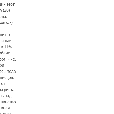
щин этот
 (20)
еты:
ковках)
нию к
лочные
 и 11%
обеих
ог (Рис.
ри
ссы тела
нисцев,
 от
м риска
ль над
ьшинство
 иная