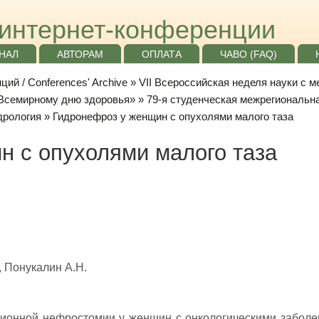
интернет-конференции
НАЛ
АВТОРАМ
ОПЛАТА
ЧАВО (FAQ)
ий / Conferences' Archive
»
VII Всероссийская неделя науки с 
«Всемирному дню здоровья»
»
79-я студенческая межрегиональн
дрология
» Гидронефроз у женщин с опухолями малого таза
н с опухолями малого таза
, Понукалин А.Н.
ционной нефростомии у женщин с онкологическими забол