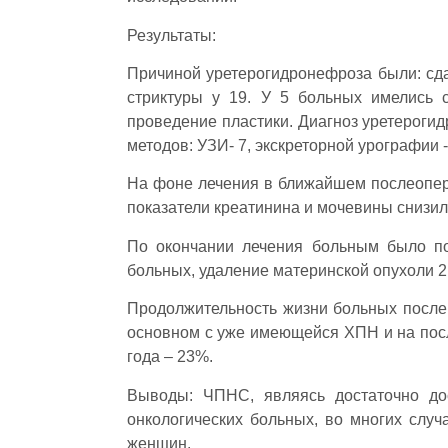
Результаты:
Причиной уретерогидронефроза были: сда
стриктуры у 19. У 5 больных имелись 
проведение пластики. Диагноз уретероги
методов: УЗИ- 7, экскреторной урографии -
На фоне лечения в ближайшем послеопер
показатели креатинина и мочевины снизил
По окончании лечения больным было по
больных, удаление материнской опухоли 2
Продолжительность жизни больных после
основном с уже имеющейся ХПН и на после
года – 23%.
Выводы: ЧПНС, являясь достаточно до
онкологических больных, во многих случ
женщин.