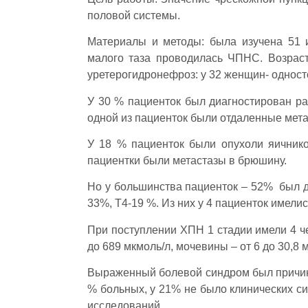
половой системы.
Материалы и методы: была изучена 51 
малого таза проводилась ЧПНС. Возраст
уретерогидронефроз: у 32 женщин- односто
У 30 % пациенток был диагностирован рак
одной из пациенток были отдаленные метас
У 18 % пациенток были опухоли яичнико
пациентки были метастазы в брюшину.
Но у большинства пациенток – 52% был ди
33%, Т4-19 %. Из них у 4 пациенток имел
При поступлении ХПН 1 стадии имели 4 че
до 689 мкмоль/л, мочевины – от 6 до 30,8 
Выраженный болевой синдром был причи
% больных, у 21% не было клинических с
исследований.