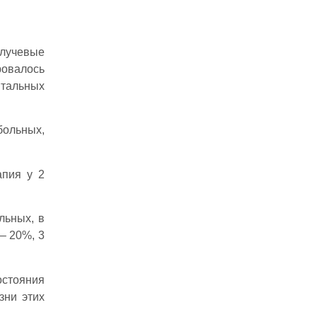
 лучевые
ровалось
нтальных
больных,
апия у 2
льных, в
– 20%, 3
стояния
зни этих