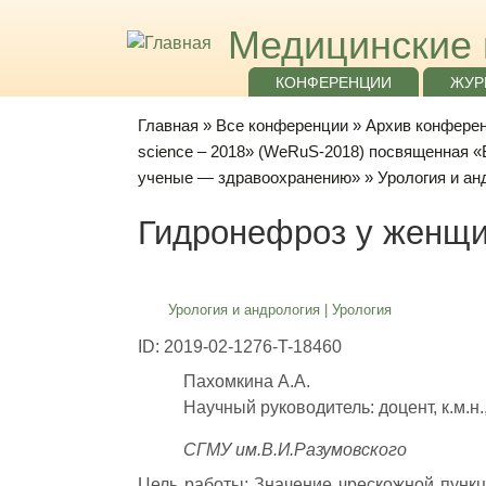
Медицинские 
КОНФЕРЕНЦИИ
ЖУР
Главная
»
Все конференции
»
Архив конференц
science – 2018» (WeRuS-2018) посвященная 
ученые — здравоохранению»
»
Урология и ан
Гидронефроз у женщи
Урология и андрология
|
Урология
ID: 2019-02-1276-T-18460
Пахомкина А.А.
Научный руководитель: доцент, к.м.н.
СГМУ им.В.И.Разумовского
Цель работы: Значение чрескожной пунк