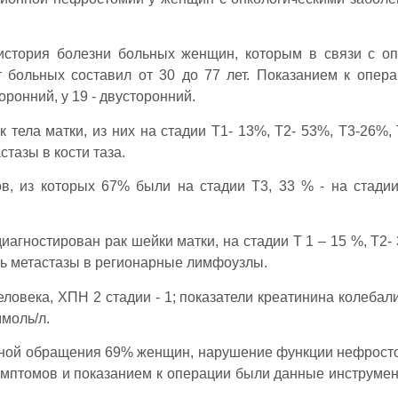
история болезни больных женщин, которым в связи с о
 больных составил от 30 до 77 лет. Показанием к опер
ронний, у 19 - двусторонний.
 тела матки, из них на стадии Т1- 13%, Т2- 53%, Т3-26%, 
тазы в кости таза.
в, из которых 67% были на стадии Т3, 33 % - на стадии
агностирован рак шейки матки, на стадии Т 1 – 15 %, Т2- 
ись метастазы в регионарные лимфоузлы.
ловека, ХПН 2 стадии - 1; показатели креатинина колебали
ммоль/л.
ной обращения 69% женщин, нарушение функции нефрост
имптомов и показанием к операции были данные инструме