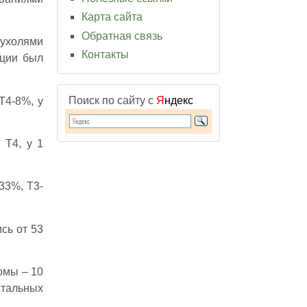
Карта сайта
Обратная связь
пухолями
Контакты
ации был
Поиск по сайту с
Я
ндекс
Т4-8%, у
 Т4, у 1
33%, Т3-
сь от 53
омы – 10
нтальных