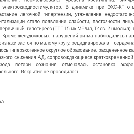
 электрокардиостимулятор. В динамике при ЭХО-КГ от
стание легочной гипертензии, утяжеление недостаточн
тализации стало появление слабости, пастозности лица
рвичный гипотиреоз (ТТГ 15 мк МЕ/мл, Т4св. 2 нмоль/л), в
. Кроме желудочковых нарушений ритма наблюдались па
ризнаки застоя по малому кругу, рецидивировала сердечна
ось гиперэхогенное округлое образование, расцененное ка
езкого снижения АД, сопровождающиеся кратковременной
зода потери сознания отмечалась остановка эффек
больного. Вскрытие не проводилось.
ка