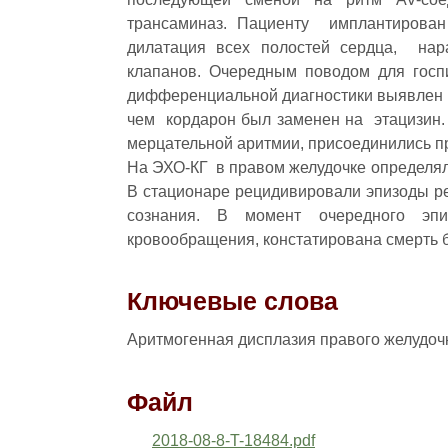
трансаминаз. Пациенту имплантирован
дилатация всех полостей сердца, нара
клапанов. Очередным поводом для госпи
дифференциальной диагностики выявлен пе
чем кордарон был заменен на этацизин
мерцательной аритмии, присоединились п
На ЭХО-КГ в правом желудочке определял
В стационаре рецидивировали эпизоды р
сознания. В момент очередного эпи
кровообращения, констатирована смерть 
Ключевые слова
Аритмогенная дисплазия правого желудоч
Файл
2018-08-8-T-18484.pdf