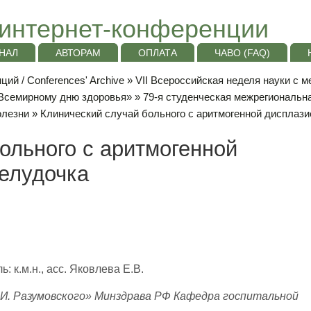
интернет-конференции
НАЛ
АВТОРАМ
ОПЛАТА
ЧАВО (FAQ)
ий / Conferences' Archive
»
VII Всероссийская неделя науки с 
«Всемирному дню здоровья»
»
79-я студенческая межрегиональн
олезни
» Клинический случай больного с аритмогенной дисплази
ольного с аритмогенной
елудочка
 к.м.н., асс. Яковлева Е.В.
И. Разумовского» Минздрава РФ Кафедра госпитальной