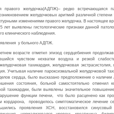
ия правого желудочка(АДПЖ)– редко встречающаяся па
озникновением желудочковых аритмий различной степени 
ктурными изменениями правого желудочка. В настоящее вр
5 лет выявлены гистологические признаки данной патоло
го клинического наблюдения.
оявления у больного АДПЖ.
етнем возрасте отметил эпизод сердцебиения продолжа
авшийся чувством нехватки воздуха и резкой слабост
желудочковая тахикардия, желудочковая экстрасистолия,
ия. Учитывая наличие пароксизмальной желудочковой тах
делов сердца, было высказано предположение о наличи
шения состояния, больной самостоятельно отменил ко
вой тахикардии, были выявлены значительное повышени
 нарушение функции печени, что было расценено как пр
 кордарона, проводилось симптоматическое лечение с
ньшились проявления ХСН, восстановился синусовый
инения, нормализовался уровень креатинина, билир