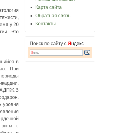
Карта сайта
тология
Обратная связь
тяжести,
Контакты
емя у 20
гии. Это
Поиск по сайту с
Я
ндекс
вшийся в
ью. При
 периоды
икардии,
и АДПЖ.В
рдарон.
е уровня
оявления
ердечной
 ритм с
убина и