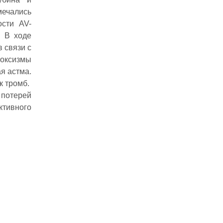
мечались
ости AV-
. В ходе
 связи с
роксизмы
я астма.
к тромб.
 потерей
тивного