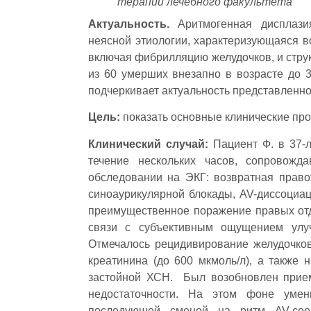
терапии лечебного факультета
Актуальность.
Аритмогенная дисплаз
неясной этиологии, характеризующаяся в
включая фибрилляцию желудочков, и стру
из 60 умерших внезапно в возрасте до 3
подчеркивает актуальность представленно
Цель:
показать основные клинические пр
Клинический случай:
Пациент Ф. в 37-л
течение нескольких часов, сопровожд
обследовании на ЭКГ: возвратная право
синоаурикулярной блокады, AV-диссоциац
преимущественное поражение правых от
связи с субъективным ощущением улуч
Отмечалось рецидивирование желудочко
креатинина (до 600 мкмоль/л), а также
застойной ХСН. Был возобновлен прием
недостаточности. На этом фоне уме
последующей сменой на ритм AV-соед