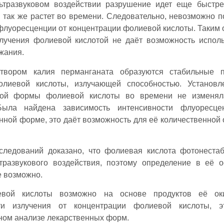
ьтразвуковом воздействии разрушение идет еще быстре
 так же растет во времени. Следовательно, невозможно п
флуоресценции от концентрации фолиевой кислоты. Таким 
злучения фолиевой кислотой не даёт возможность испол
жания.
твором калия перманганата образуются стабильные п
лиевой кислоты, излучающей способностью. Установле
ной формы фолиевой кислоты во времени не изменяла
 Была найдена зависимость интенсивности флуоресце
нной форме, это даёт возможность для её количественной 
следований доказано, что фолиевая кислота фотонеста
тразвукового воздействия, поэтому определение в её 
е возможно.
евой кислоты возможно на основе продуктов её оки
сти излучения от концентрации фолиевой кислоты, э
ном анализе лекарственных форм.