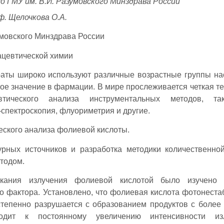
ГМУ им. В.И. Разумовского Минздрава России
ф. Щелочкова О.А.
мовского Минздрава России
ацевтической химии
ты широко используют различные возрастные группы на
ное значение в фармации. В мире прослеживается четкая т
ического анализа инструментальных методов, та
спектроскопия, флуориметрия и другие.
ского анализа фолиевой кислоты.
рных источников и разработка методики количественно
тодом.
скания излучения фолиевой кислотой было изучено 
го фактора. Установлено, что фолиевая кислота фотонеста
степенно разрушается с образованием продуктов с более
одит к постоянному увеличению интенсивности изл