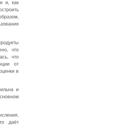
е и, как
остроить
образом,
ьзования
родукты
но, что
сь, что
нции от
оценки в
бильна и
основном
сления.
то даёт