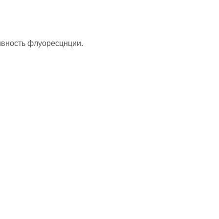
ивность флуоресцнции.