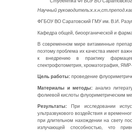
Студентка ФГБОУ ВО Саратовского 
Научный руководитель:к.х.н,ст.препод.ка
ФГБОУ ВО Саратовский ГМУ им. В.И. Разу
Кафедра общей, биоорганической и фарм
В современном мире витаминные препара
поэтому проблема их качества имеет важ
к внедрению в практику фармацевт
спектрофотометрия, хроматография, ЯМР-
Цель работы:
проведение флуориметриче
Материалы и методы:
анализ литерату
фолиевой кислоты флуориметрическим ме
Результаты:
При исследовании испу
ультразвукового воздействия и временно
при длительном нахождении на свету по
излучающей способностью, что прив