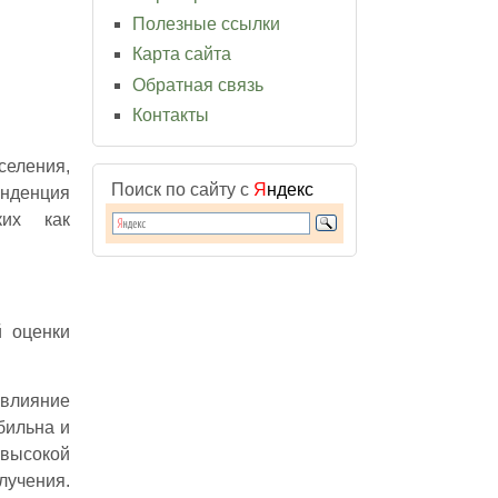
Полезные ссылки
Карта сайта
Обратная связь
Контакты
селения,
Поиск по сайту с
Я
ндекс
енденция
ких как
й оценки
влияние
бильна и
 высокой
учения.