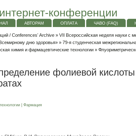
интернет-конференции
НАЛ
АВТОРАМ
ОПЛАТА
ЧАВО (FAQ)
ий / Conferences' Archive
»
VII Всероссийская неделя науки с 
«Всемирному дню здоровья»
»
79-я студенческая межрегиональн
ская химия и фармацевтические технологии
» Флуориметрическ
пределение фолиевой кислоты
ратах
технологии
|
Фармация