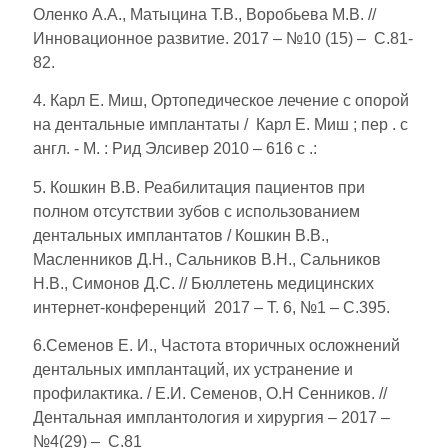
Оленко А.А., Матыцина Т.В., Воробьева М.В. //
Инновационное развитие. 2017 – №10 (15) – С.81-
82.
4. Карл Е. Миш, Ортопедическое лечение с опорой
на дентальные имплантаты / Карл Е. Миш ; пер . с
англ. - М. : Рид Элсивер 2010 – 616 с .:
5. Кошкин В.В. Реабилитация пациентов при
полном отсутствии зубов с использованием
дентальных имплантатов / Кошкин В.В.,
Масленников Д.Н., Сальников В.Н., Сальников
Н.В., Симонов Д.С. // Бюллетень медицинских
интернет-конференций 2017 – Т. 6, №1 – С.395.
6.Семенов Е. И., Частота вторичных осложнений
дентальных имплантаций, их устранение и
профилактика. / Е.И. Семенов, О.Н Сенников. //
Дентальная имплантология и хирургия – 2017 –
№4(29) – С.81