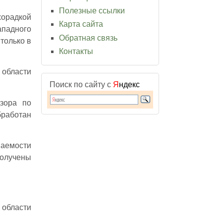
Полезные ссылки
хорадкой
Карта сайта
ападного
Обратная связь
только в
Контакты
 области
Поиск по сайту с
Я
ндекс
зора по
работан
ваемости
получены
области