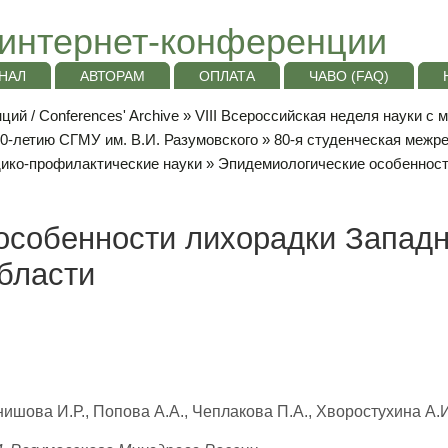
интернет-конференции
НАЛ
АВТОРАМ
ОПЛАТА
ЧАВО (FAQ)
ий / Conferences' Archive
»
VIII Всероссийская неделя науки с
10-летию СГМУ им. В.И. Разумовского
»
80-я студенческая межр
ико-профилактические науки
» Эпидемиологические особенност
особенности лихорадки Западн
бласти
нишова И.Р., Попова А.А., Чеплакова П.А., Хворостухина А.И