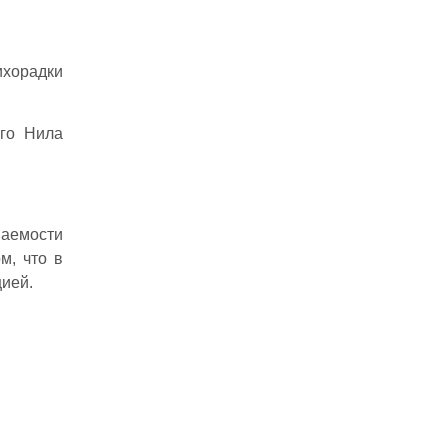
ихорадки
го Нила
аемости
м, что в
ией.