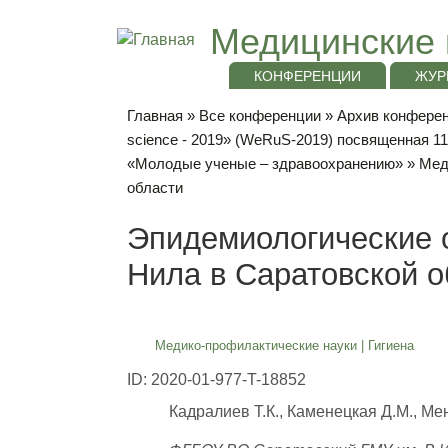
Медицинские 
КОНФЕРЕНЦИИ
ЖУР
Главная
»
Все конференции
»
Архив конференц
science - 2019» (WeRuS-2019) посвященная 1
«Молодые ученые – здравоохранению»
»
Мед
области
Эпидемиологические 
Нила в Саратовской о
Медико-профилактические науки
|
Гигиена
ID: 2020-01-977-T-18852
Кадралиев Т.К., Каменецкая Д.М., Ме