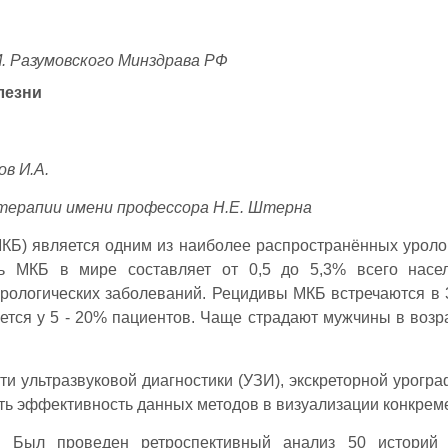
. Разумовского Минздрава РФ
лезни
в И.А.
 терапии имени профессора Н.Е. Штерна
КБ) является одним из наиболее распространённых уроло
ть МКБ в мире составляет от 0,5 до 5,3% всего насе
урологических заболеваний. Рецидивы МКБ встречаются в 
ется у 5 - 20% пациентов. Чаще страдают мужчины в возра
и ультразвуковой диагностики (УЗИ), экскреторной урогра
ть эффективность данных методов в визуализации конкрем
:
Был проведен ретроспективный анализ 50 историй 