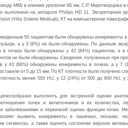
оводу МКБ в клинике урологии КБ им. С.Р. Миротворцева в 
о выполнено на аппарате Philips HD 11. Экскреторная у
ion (Villa Sistemi Medicali). КТ на компьютерном томограф
веденным 50 пациентам были обнаружены конкременты в 
 пузыре, а у 3 (6%) не были обнаружены. По данным экск
ы в почках были обнаружены у 42 (84%) пациентов, а в
циентов не были обнаружены. Сведения, полученные при пр
в у 43 (86%) обнаружены конкременты в почках, а у 7 (
оставили от 5 до 15 мм. По КТ плотности было получено с
плотность менее 500 HU, у 12 (24%) от 500 до 800 HU, у 
целесообразно выполнять для экстренной оценки анато
оотношения почек и мочеточников и их количества, п
и заболеваниями и первичной оценки функции почек. М
воляет выявить конкременты в чашечках, лоханке, ло
м сегментах, а также оценить состояние верхних мочевы