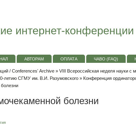
ие интернет-конференции
НАЛ
АВТОРАМ
ОПЛАТА
ЧАВО (FAQ)
ий / Conferences' Archive
»
VIII Всероссийская неделя науки с
10-летию СГМУ им. В.И. Разумовского
»
Конференция ординаторо
 болезни
 мочекаменной болезни
гия