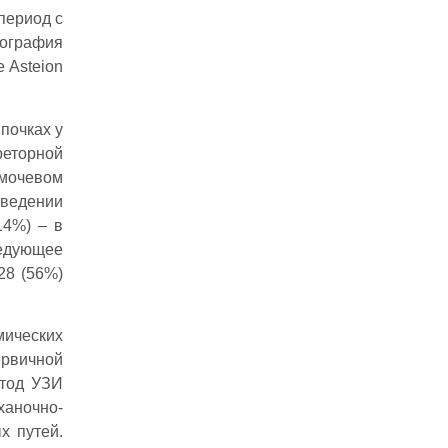
период с
рография
е Asteion
почках у
реторной
 мочевом
оведении
14%) – в
ледующее
28 (56%)
мических
ервичной
етод УЗИ
ханочно-
х путей.