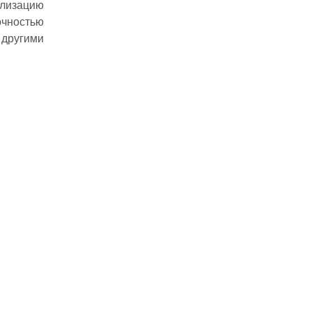
лизацию
очностью
другими