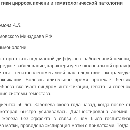
ики цирроза печени и гематологической патологии
мова А.Л.
умовского Минздрава РФ
ульмонологии
но протекать под маской диффузных заболеваний печени
 редкое заболевание, характеризуется колональной проли
озга, гепатоспленомегалией как следствие экстрамеду
оксикации. Болезнь длительное время протекает бесси
броза включает синдром интоксикации, гепато- и сплено
ния системы гемостаза.
нтка 56 лет. Заболела около года назад, когда после о
которая быстро усиливалась. Диагностирована анемия
ы железа без эффекта в связи с чем была госпитализ
а матки, проведена экспирация матки с придатками. Тогда