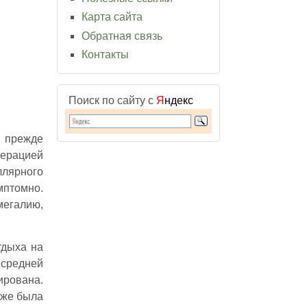
Карта сайта
Обратная связь
Контакты
Поиск по сайту с
Я
ндекс
, прежде
ферацией
ллярного
мптомно.
мегалию,
тдыха на
 средней
ирована.
 же была