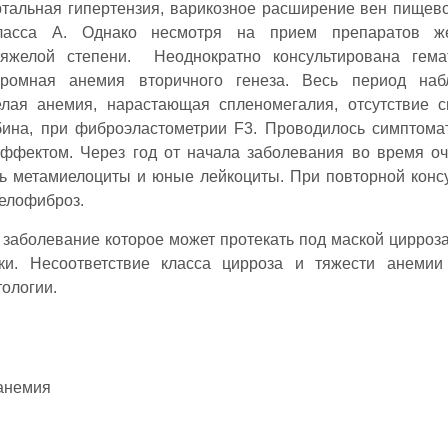
ртальная гипертензия, варикозное расширение вен пищев
класса А. Однако несмотря на прием препаратов ж
тяжелой степени. Неоднократно консультирована гема
хромная анемия вторичного генеза. Весь период наб
лая анемия, нарастающая спленомегалия, отсутствие 
ина, при фиброэластометрии F3. Проводилось симптома
ффектом. Через год от начала заболевания во время о
ь метамиелоциты и юные лейкоциты. При повторной конс
елофиброз.
заболевание которое может протекать под маской цирроза
ики. Несоответствие класса цирроза и тяжести анемии
тологии.
 анемия