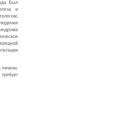
ода. Был
елеза и
тологом,
людения
синдрома
тическое
чередной
ультации
 печени,
 требует