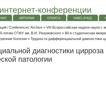
интернет-конференции
НАЛ
АВТОРАМ
ОПЛАТА
ЧАВО (FAQ)
ий / Conferences' Archive
»
VIII Всероссийская неделя науки с
10-летию СГМУ им. В.И. Разумовского
»
80-я студенческая межр
тренние болезни
» Трудности дифференциальной диагностики ци
иальной диагностики цирроза
еской патологии