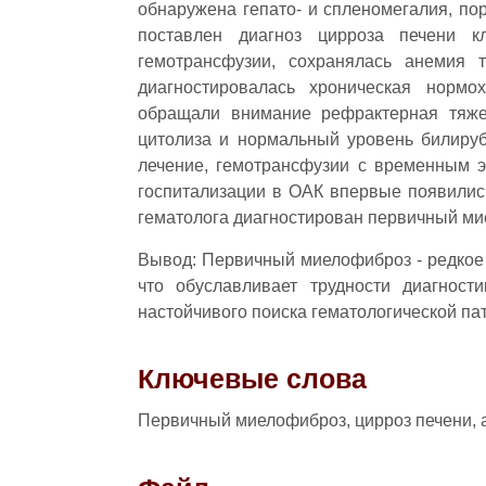
обнаружена гепато- и спленомегалия, по
поставлен диагноз цирроза печени 
гемотрансфузии, сохранялась анемия 
диагностировалась хроническая нормо
обращали внимание рефрактерная тяже
цитолиза и нормальный уровень билируб
лечение, гемотрансфузии с временным э
госпитализации в ОАК впервые появилис
гематолога диагностирован первичный ми
Вывод: Первичный миелофиброз - редкое 
что обуславливает трудности диагност
настойчивого поиска гематологической па
Ключевые слова
Первичный миелофиброз, цирроз печени,