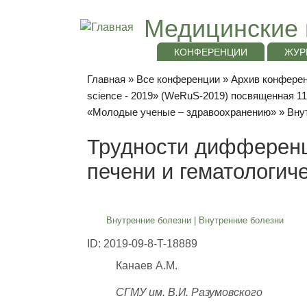
Медицинские 
КОНФЕРЕНЦИИ
ЖУР
Главная
»
Все конференции
»
Архив конференц
science - 2019» (WeRuS-2019) посвященная 1
«Молодые ученые – здравоохранению»
»
Вну
Трудности дифференц
печени и гематологич
Внутренние болезни
|
Внутренние болезни
ID: 2019-09-8-T-18889
Канаев А.М.
СГМУ им. В.И. Разумовского