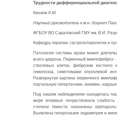
Трудности дифференциальной диагност
Канаев А.М.
Научный руководитель к.м.н. доцент Пахо
ФГБОУ ВО Саратовский ГМУ им. В.И. Раз
Кафедра терапии, гастроэнтерологии и п
Патология системы крови может длитель
всего цирроза. Первичный миелофиброз -
стволовых клеток, фиброзом костного м
гемопоэза, симптомами опухолевой инт
Развернутая картина первичного миелофи
портальную гипертензию, анемию, наруше
Под нашим наблюдением находилась пацие
море впервые почувствовала слабость 
степени тяжести, назначены препарат
Выявлена гиперплазия эндометрия и миом