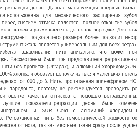
рная точность и качественное отображение границ препари
ой ретракции десны. Данная манипуляция впервые была
ыла использована для механического расширения зубо
 перед снятием оттиска является полное открытие зубо
вается петлей и размещается в десневой бороздке. Для ра
 инструмент, подходящего размера более подходит инст
нструмент Stark является универсальным для всех ретра
 избегая вдавливания нити апикально, что может при
ки. Рассмотрены были три представителя ретракционны
нити без пропитки (Ultrapak), и алюминий хлоридом(SUR
из 100% хлопка и образует цепочку из тысяч маленьких петел
ределах от 000 до 3. Нить, пропитанная эпинефрином НСl
ни пародонта, поэтому не рекомендуется проводить р
 При оценке качества оттисков с помощью ретракционн
мые лучшие показатели ретракции десны были отмеч
эпинефрином, и SURE‐Cord с алюминий хлоридом, 
в. Ретракционная нить без гемостатической жидкости о
чества оттиска, так как местные ткани сразу после удале