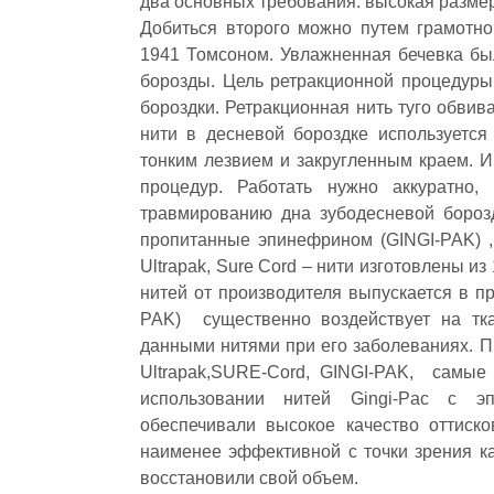
два основных требования: высокая разме
Добиться второго можно путем грамотн
1941 Томсоном. Увлажненная бечевка б
борозды. Цель ретракционной процедуры
бороздки. Ретракционная нить туго обви
нити в десневой бороздке используется
тонким лезвием и закругленным краем. И
процедур. Работать нужно аккуратно,
травмированию дна зубодесневой борозд
пропитанные эпинефрином (GINGI‐PAK) , 
Ultrapak, Sure Cord – нити изготовлены ​​
нитей от производителя выпускается в п
PAK) существенно воздействует на тка
данными нитями при его заболеваниях.
Ultrapak,SURE‐Cord, GINGI‐PAK, са
использовании нитей Gingi‐Pac с 
обеспечивали высокое качество оттиско
наименее эффективной с точки зрения ка
восстановили свой объем.