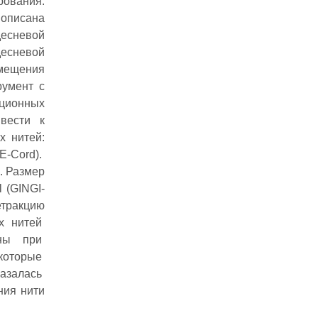
рования.
 описана
десневой
десневой
змещения
румент с
кционных
вести к
х нитей:
E‐Cord).
ь. Размер
 (GINGI‐
етракцию
ых нитей
ены при
которые
казалась
ния нити