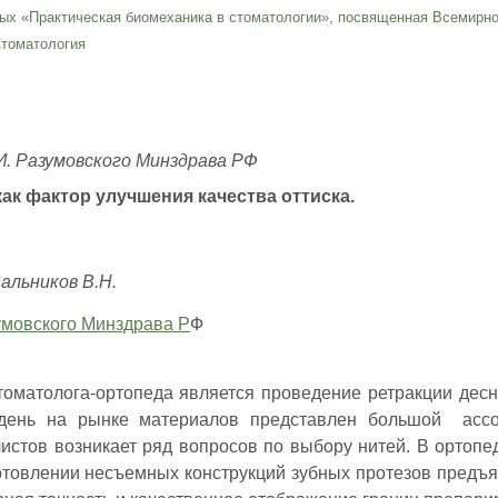
ых «Практическая биомеханика в стоматологии», посвященная Всемирн
томатология
И. Разумовского Минздрава РФ
ак фактор улучшения качества оттиска.
Сальников В.Н.
умовского Минздрава Р
Ф
томатолога-ортопеда является проведение ретракции дес
день на рынке материалов представлен большой ассо
истов возникает ряд вопросов по выбору нитей. В ортопе
готовлении несъемных конструкций зубных протезов предъ