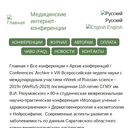
Медицинские
интернет-
Русский
конференции
English
КОНФЕРЕНЦИИ
ЖУРНАЛ
АВТОРАМ
ОПЛАТА
ЧАВО (FAQ)
НОВОСТИ
КОНТАКТЫ
Главная
»
Все конференции
»
Архив конференций /
Conferences' Archive
»
VIII Всероссийская неделя науки с
международным участием «Week of Russian science -
2019» (WeRuS-2019) посвященная 110-летию СГМУ им.
В.И. Разумовского
»
80-я студенческая межрегиональная
научно-практическая конференция «Молодые ученые –
здравоохранению»
»
Дерматовенерология и косметология
» Нейросифилис. Современные аспекты развития и
заболеваемость по данным Саратовского областного
кожно-венерологического диспансера