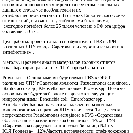
основном ,проводится эмпирически с учетом локальных
данных о структуре возбудителей и их
антибиотикорезистентности .В странах Европейского союза
от инфекций, вызванных устойчивыми бактериями,
ежегодно погибает более 25 тысяч человек: в РФ эта цифра
составляет 30 тыс.
Цель работы:провести анализ возбудителей ГВЗ в ОРИТ
различных ЛПУ города Саратова и их чувствительности к
антибиотикам .
Методы. Проведен анализ материалов годовых отчетов
баклабараторий различных ЛПУ города Саратова..
Результаты: Основными возбудителями ГВЗ в ОРИТ
различных ЛПУ г.Саратова являются Pseudomonas aeruginosa ,
Stafilococcus spp , Klebsiella pneumoniae ,Proteus spp. Помимо
основных возбудителей также выделяются следующие
микроорганизмы: Esherichia coli , Enterobacter spp ,
Acinetobacter baumanni. Частота выделения различных
микроорганизмов в разных ЛПУ отличается. Так ,частота
встречаемости Pseudomonas aeruginosa в ГУЗ «Саратовская
областная детская клиническая больница» -4% ,а в ГУЗ
«Саратовская городская клиническая больница №1 им
Ю.Я.Гордеева» - 12%.Частота встречаемости стафилококков в