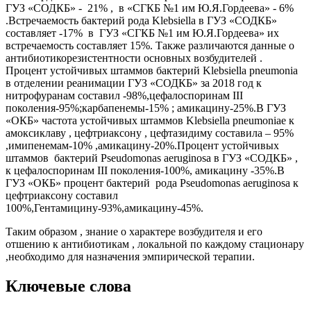
ГУЗ «СОДКБ» - 21% , в «СГКБ №1 им Ю.Я.Гордеева» - 6%
.Встречаемость бактерий рода Klebsiella в ГУЗ «СОДКБ»
составляет -17% в ГУЗ «СГКБ №1 им Ю.Я.Гордеева» их
встречаемость составляет 15%. Также различаются данные о
антибиотикорезистентности основных возбудителей .
Процент устойчивых штаммов бактерий Klebsiella pneumonia
в отделении реанимации ГУЗ «СОДКБ» за 2018 год к
нитрофуранам составил -98%,цефалоспоринам III
поколения-95%;карбапенемы-15% ; амикацину-25%.В ГУЗ
«ОКБ» частота устойчивых штаммов Klebsiella pneumoniae к
амоксиклаву , цефтриаксону , цефтазидиму составила – 95%
,имипенемам-10% ,амикацину-20%.Процент устойчивых
штаммов бактерий Pseudomonas aeruginosa в ГУЗ «СОДКБ» ,
к цефалоспоринам III поколения-100%, амикацину -35%.В
ГУЗ «ОКБ» процент бактерий рода Pseudomonas aeruginosa к
цефтриаксону составил
100%,Гентамицину-93%,амикацину-45%.
Таким образом , знание о характере возбудителя и его
отшению к антибиотикам , локальной по каждому стационару
,необходимо для назначения эмпирической терапии.
Ключевые слова