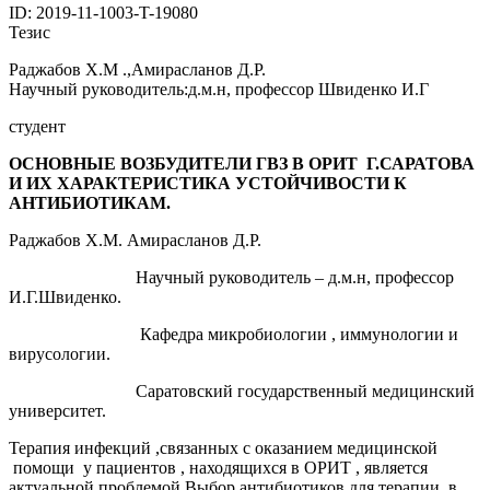
ID: 2019-11-1003-T-19080
Тезис
Раджабов Х.М .,Амирасланов Д.Р.
Научный руководитель:д.м.н, профессор Швиденко И.Г
студент
ОСНОВНЫЕ ВОЗБУДИТЕЛИ ГВЗ В ОРИТ Г.САРАТОВА
И ИХ ХАРАКТЕРИСТИКА УСТОЙЧИВОСТИ К
АНТИБИОТИКАМ.
Раджабов Х.М. Амирасланов Д.Р.
Научный руководитель – д.м.н, профессор
И.Г.Швиденко.
Кафедра микробиологии , иммунологии и
вирусологии.
Саратовский государственный медицинский
университет.
Терапия инфекций ,связанных с оказанием медицинской
помощи у пациентов , находящихся в ОРИТ , является
актуальной проблемой.Выбор антибиотиков для терапии, в