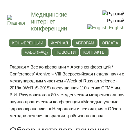
Медицинские
интернет-
Русский
конференции
English
КОНФЕРЕНЦИИ
ЖУРНАЛ
АВТОРАМ
ОПЛАТА
ЧАВО (FAQ)
НОВОСТИ
КОНТАКТЫ
Главная
»
Все конференции
»
Архив конференций /
Conferences' Archive
»
VIII Всероссийская неделя науки с
международным участием «Week of Russian science -
2019» (WeRuS-2019) посвященная 110-летию СГМУ им.
В.И. Разумовского
»
80-я студенческая межрегиональная
научно-практическая конференция «Молодые ученые –
здравоохранению»
»
Неврология и психиатрия
» Обзор
методов лечения невралгии тройничного нерва