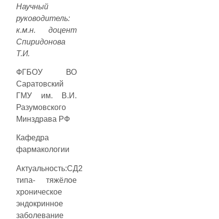
Научный
руководитель:
к.м.н. доцент
Спиридонова
Т.И.
ФГБОУ ВО
Саратовский
ГМУ им. В.И.
Разумовского
Минздрава РФ
Кафедра
фармакологии
Актуальность:СД2
типа- тяжёлое
хроническое
эндокринное
заболевание