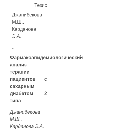
Тезис
Джанибекова
М.Ш.,
Карданова
Э.А.
-
Фармакоэпидемиологический
анализ
терапии
пациентов с
сахарным
диабетом 2
типа
Джанибекова
М.Ш.,
Карданова Э.А.