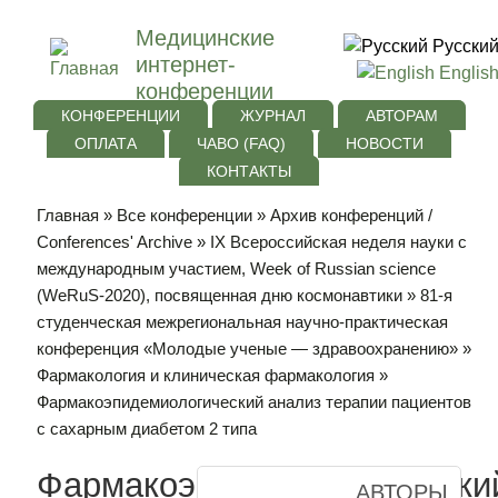
Медицинские
Русски
интернет-
Englis
конференции
КОНФЕРЕНЦИИ
ЖУРНАЛ
АВТОРАМ
ОПЛАТА
ЧАВО (FAQ)
НОВОСТИ
КОНТАКТЫ
Главная
»
Все конференции
»
Архив конференций /
Conferences' Archive
»
IХ Всероссийская неделя науки с
международным участием, Week of Russian science
(WeRuS-2020), посвященная дню космонавтики
»
81-я
студенческая межрегиональная научно-практическая
конференция «Молодые ученые — здравоохранению»
»
Фармакология и клиническая фармакология
»
Фармакоэпидемиологический анализ терапии пациентов
с сахарным диабетом 2 типа
Фармакоэпидемиологически
АВТОРЫ