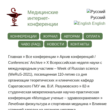
Медицинские
интернет-
Русский
конференции
English
КОНФЕРЕНЦИИ
ЖУРНАЛ
АВТОРАМ
ОПЛАТА
ЧАВО (FAQ)
НОВОСТИ
КОНТАКТЫ
Главная
»
Все конференции
»
Архив конференций /
Conferences' Archive
»
Х Всероссийская неделя науки с
международным участием – Week of Russian science
(WeRuS-2021), посвященная 110-летию со дня
организации теоретических и клинических кафедр
Саратовского ГМУ им. В.И. Разумовского
»
82-я
студенческая межрегиональная научно-практическая
конференция «Молодые ученые – здравоохранению»
»
Лечебная физкультура и спортивная медицина
» Влияние
утренней зарядки на организм человека