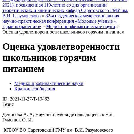
2021), посвященная 110-летию со дня организации
теоретических и клинических кафедр Саратовского ГМУ им.
В.И. Разумовского
»
82-я студенческая межрегиональная
научно-практическая конференция «Молодые ученые –
здравоохранению»
»
Медико-профилактические науки
»
Оценка удовлетворенности школьников горячим питанием
Оценка удовлетворенности
школьников горячим
питанием
Медико-профилактические науки
|
Краткие сообщения
ID: 2021-11-27-T-19463
Тезис
Денисова А. А, Научный руководитель: доцент, к.м.н.
Гуменюк О. И.
ФГБОУ ВО Саратовский ГМУ им. В.И. Разумовского