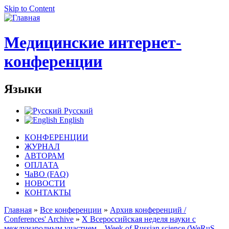
Skip to Content
Медицинские интернет-
конференции
Языки
Русский
English
КОНФЕРЕНЦИИ
ЖУРНАЛ
АВТОРАМ
ОПЛАТА
ЧаВО (FAQ)
НОВОСТИ
КОНТАКТЫ
Главная
»
Все конференции
»
Архив конференций /
Conferences' Archive
»
Х Всероссийская неделя науки с
международным участием – Week of Russian science (WeRuS-