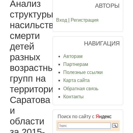
Анализ
АВТОРЫ
структуры
Вход
|
Регистрация
насильственной
смерти
НАВИГАЦИЯ
детей
разных
Авторам
Партнерам
возрастных
Полезные ссылки
групп на
Карта сайта
территории
Обратная связь
Контакты
Саратова
и
Поиск по сайту с
Я
ндекс
области
за 2015-