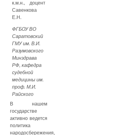
к.м.н., доцент
Савенкова
Е.Н.
ФГБОУ ВО
Саратовский
ГМУ им. В.И.
Разумовского
Минздрава
РФ, кафедра
судебной
медицины им.
проф. М.И.
Райского
В нашем
государстве
активно ведется
политика
народосбережения,