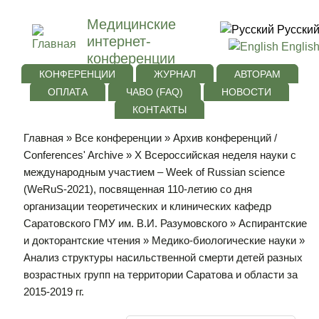
Медицинские
Русски
интернет-
Englis
конференции
КОНФЕРЕНЦИИ
ЖУРНАЛ
АВТОРАМ
ОПЛАТА
ЧАВО (FAQ)
НОВОСТИ
КОНТАКТЫ
Главная
»
Все конференции
»
Архив конференций /
Conferences' Archive
»
Х Всероссийская неделя науки с
международным участием – Week of Russian science
(WeRuS-2021), посвященная 110-летию со дня
организации теоретических и клинических кафедр
Саратовского ГМУ им. В.И. Разумовского
»
Аспирантские
и докторантские чтения
»
Медико-биологические науки
»
Анализ структуры насильственной смерти детей разных
возрастных групп на территории Саратова и области за
2015-2019 гг.