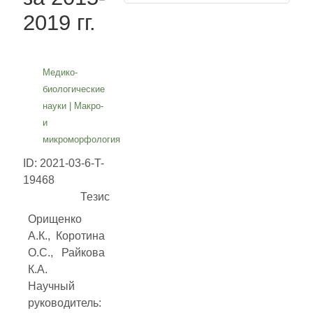
2019 гг.
Медико-
биологические
науки
|
Макро-
и
микроморфология
ID: 2021-03-6-T-
19468
Тезис
Орищенко
А.К., Коротина
О.С., Райкова
К.А.
Научный
руководитель: