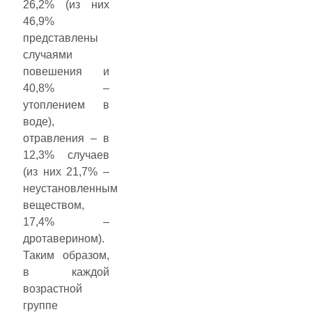
26,2% (из них
46,9%
представлены
случаями
повешения и
40,8% –
утоплением в
воде),
отравления – в
12,3% случаев
(из них 21,7% –
неустановленным
веществом,
17,4% –
дротаверином).
Таким образом,
в каждой
возрастной
группе