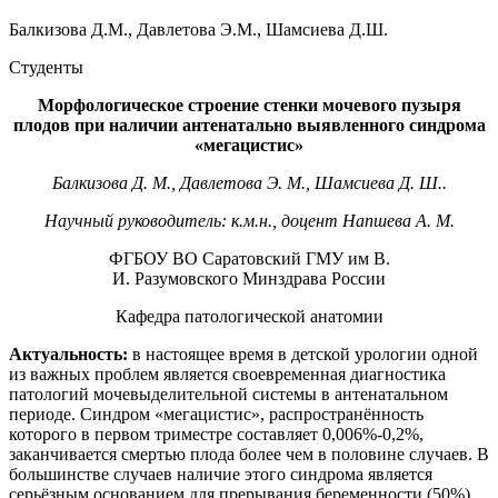
Балкизова Д.М., Давлетова Э.М., Шамсиева Д.Ш.
Студенты
Морфологическое строение стенки мочевого пузыря
плодов при наличии антенатально выявленного синдрома
«мегацистис»
Балкизова Д. М., Давлетова Э. М., Шамсиева Д. Ш..
Научный руководитель: к.м.н., доцент Напшева А. М.
ФГБОУ ВО Саратовский ГМУ им В.
И. Разумовского Минздрава России
Кафедра патологической анатомии
Актуальность:
в настоящее время в детской урологии одной
из важных проблем является своевременная диагностика
патологий мочевыделительной системы в антенатальном
периоде. Синдром «мегацистис», распространённость
которого в первом триместре составляет 0,006%-0,2%,
заканчивается смертью плода более чем в половине случаев. В
большинстве случаев наличие этого синдрома является
серьёзным основанием для прерывания беременности (50%).