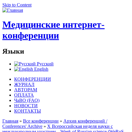
Skip to Content
Медицинские интернет-
конференции
Языки
Русский
English
КОНФЕРЕНЦИИ
ЖУРНАЛ
АВТОРАМ
ОПЛАТА
ЧаВО (FAQ)
НОВОСТИ
КОНТАКТЫ
Главная
»
Все конференции
»
Архив конференций /
Conferences' Archive
»
Х Всероссийская неделя науки с
международным участием – Week of Russian science (WeRuS-