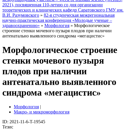
2021), посвященная 110-летию со дня организации
теоретических и клинических кафедр Саратовского ГМУ им.
В.И. Разумовского
»
82-я студенческая межрегиональная
научно-практическая конференция «Молодые ученые –
здравоохранению»
»
Морфология
» Морфологическое
строение стенки мочевого пузыря плодов при наличии
антенатально выявленного синдрома «мегацистис»
Морфологическое строение
стенки мочевого пузыря
плодов при наличии
антенатально выявленного
синдрома «мегацистис»
Морфология
|
Макро- и микроморфология
ID: 2021-11-6-T-19545
Тезис