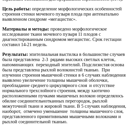
Цель работы:
определение морфологических особенностей
строения стенки мочевого пузыря плода при антенатально
выявленном синдроме «мегацистис».
Материалы и методы:
проведено морфологическое
исследование ткани мочевого пузыря 11 плодов с
диагностированным синдромом мегацистис. Срок гестации
составил 14-21 недель.
Результаты:
эпителиальная выстилка в большинстве случаев
была представлена 2-3 рядами высоких светлых клеток,
напоминающих переходный эпителий. Подслизистая основа
была представлена рыхлой волокнистой тканью. При
изучении строения мышечной стенки в 6 случаях наблюдения
выявлено увеличение толщины мышечной оболочки,
преобладание среднего циркулярного слоя и отсутствие
нормального трехслойного строения, между хаотично
расположенными пучками мышечных волокон определялось
обилие соединительнотканных перегородок, рыхлой
межуточной ткани и жировой ткани. В 5 случаях наблюдения,
наоборот, отмечено уменьшение толщины мышечного слоя,
представленного примитивными мышечными волокнами и
рыхлой соединительной тканью.