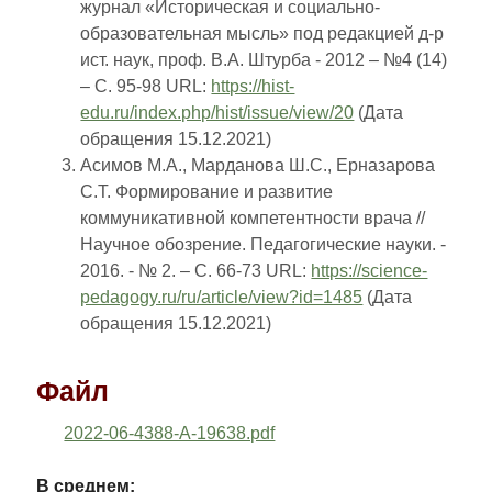
журнал «Историческая и социально-
образовательная мысль» под редакцией д-р
ист. наук, проф. В.А. Штурба - 2012 – №4 (14)
– С. 95-98 URL:
https://hist-
edu.ru/index.php/hist/issue/view/20
(Дата
обращения 15.12.2021)
Асимов М.А., Марданова Ш.С., Ерназарова
С.Т. Формирование и развитие
коммуникативной компетентности врача //
Научное обозрение. Педагогические науки. -
2016. - № 2. – С. 66-73 URL:
https://science-
pedagogy.ru/ru/article/view?id=1485
(Дата
обращения 15.12.2021)
Файл
2022-06-4388-A-19638.pdf
В среднем: