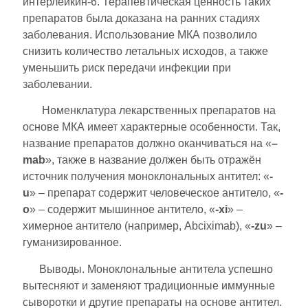
интерлейкин-6. Терапевтическая ценность таких
препаратов была доказана на ранних стадиях
заболевания. Использование МКА позволило
снизить количество летальных исходов, а также
уменьшить риск передачи инфекции при
заболевании.
Номенклатура лекарственных препаратов на
основе МКА имеет характерные особенности. Так,
название препаратов должно оканчиваться на «
–
mab
», также в название должен быть отражён
источник получения моноклональных антител: «
-
u
» – препарат содержит человеческое антитело, «
-
о
» – содержит мышинное антитело, «
-xi
» –
химерное антитело (например, Abciximab), «
-zu
» –
гуманизированное.
Выводы. Моноклональные антитела успешно
вытесняют и заменяют традиционные иммунные
сыворотки и другие препараты на основе антител.