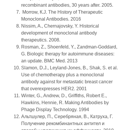
recombinant antibodies, 30 years after. 2005.
Morrow, К.J. The History of Therapeutic
Monoclonal Antibodies. 2016
Nissim, A., Chernajovsky, Y. Historical
development of monoclonal antibody
therapeutics. 2008.
Rosman, Z., Shoenfeld, Y., Zandman-Goddard,
G. Biologic therapy for autoimmune diseases:
an update. BMC Med. 2013
Slamon, D.J., Leyland-Jones, B., Shak, S. et al.
Use of chemotherapy plus a monoclonal
antibody against for metastatic breast cancer
that overexpresses HER2. 2001
Winter, G., Andrew, D., Griffiths, Robert E.,
Hawkins, Hennie, R. Making Antibodies by
Phage Display Technology. 1994
Альтшулер, П., Серебряная, В., Катруха, Г.
Получение рекомбинантных антител и