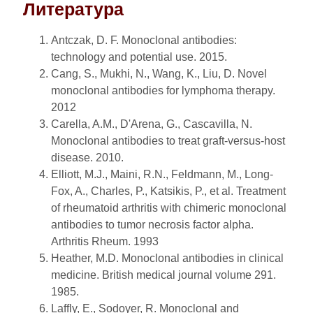
Литература
Antczak, D. F. Monoclonal antibodies:
technology and potential use. 2015.
Cang, S., Mukhi, N., Wang, K., Liu, D. Novel
monoclonal antibodies for lymphoma therapy.
2012
Carella, A.M., D'Arena, G., Cascavilla, N.
Monoclonal antibodies to treat graft-versus-host
disease. 2010.
Elliott, M.J., Maini, R.N., Feldmann, M., Long-
Fox, A., Charles, P., Katsikis, P., et al. Treatment
of rheumatoid arthritis with chimeric monoclonal
antibodies to tumor necrosis factor alpha.
Arthritis Rheum. 1993
Heather, M.D. Monoclonal antibodies in clinical
medicine. British medical journal volume 291.
1985.
Laffly, Е., Sodoyer, R. Monoclonal and