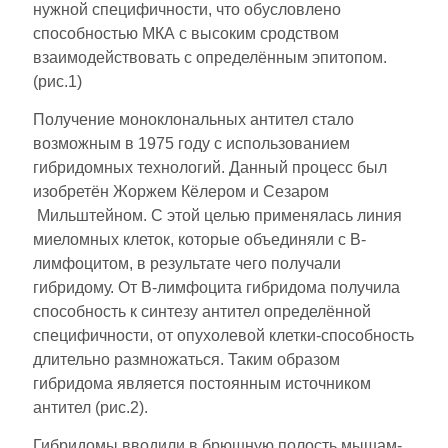
нужной специфичности, что обусловлено
способностью МКА с высоким сродством
взаимодействовать с определённым эпитопом.
(рис.1)
Получение моноклональных антител стало
возможным в 1975 году с использованием
гибридомных технологий. Данный процесс был
изобретён Жоржем Кёлером и Сезаром
Мильштейном. С этой целью применялась линия
миеломных клеток, которые объединяли с В-
лимфоцитом, в результате чего получали
гибридому. От В-лимфоцита гибридома получила
способность к синтезу антител определённой
специфичности, от опухолевой клетки-способность
длительно размножаться. Таким образом
гибридома является постоянным источником
антител (рис.2).
Гибридомы вводили в брюшную полость мышам-