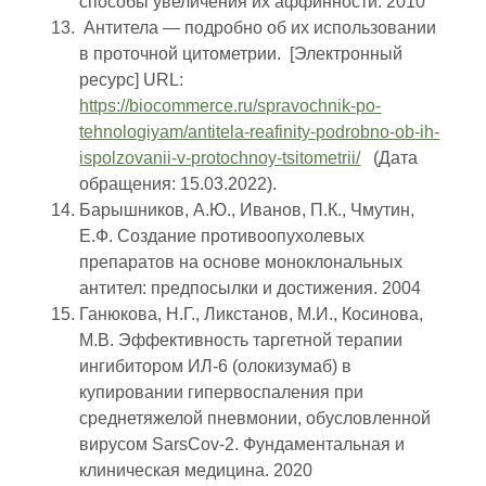
способы увеличения их аффинности. 2010
Антитела — подробно об их использовании
в проточной цитометрии. [Электронный
ресурс] URL:
https://biocommerce.ru/spravochnik-po-
tehnologiyam/antitela-reafinity-podrobno-ob-ih-
ispolzovanii-v-protochnoy-tsitometrii/
(Дата
обращения: 15.03.2022).
Барышников, А.Ю., Иванов, П.К., Чмутин,
Е.Ф. Создание противоопухолевых
препаратов на основе моноклональных
антител: предпосылки и достижения. 2004
Ганюкова, Н.Г., Ликстанов, М.И., Косинова,
М.В. Эффективность таргетной терапии
ингибитором ИЛ-6 (олокизумаб) в
купировании гипервоспаления при
среднетяжелой пневмонии, обусловленной
вирусом SarsCov-2. Фундаментальная и
клиническая медицина. 2020