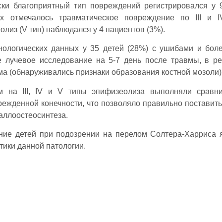
ски благоприятный тип повреждений регистрировался у 
х отмечалось травматическое повреждение по III и I
лиз (V тип) наблюдался у 4 пациентов (3%).
нологических данных у 35 детей (28%) с ушибами и бол
е лучевое исследование на 5-7 день после травмы, в ре
а (обнаруживались признаки образования костной мозоли)
м на III, IV и V типы эпифизеолиза выполняли сравн
ежденной конечности, что позволяло правильно поставить
аллоостеосинтеза.
ние детей при подозрении на перелом Солтера-Харриса 
тики данной патологии.