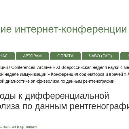
ие интернет-конференции
НАЛ
АВТОРАМ
ОПЛАТА
ЧАВО (FAQ)
ий / Conferences' Archive
»
ХI Всероссийская неделя науки с м
ой неделе иммунизации
»
Конференция ординаторов и врачей
»
й диагностике эпифизеолиза по данным рентгенографии
ходы к дифференциальной
олиза по данным рентгенограф
атология и ортопедия