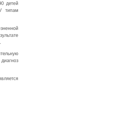
90 детей
V типам
езненной
зультате
.
ительную
 диагноз
является