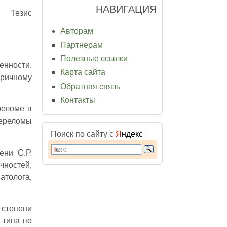
НАВИГАЦИЯ
Тезис
Авторам
Партнерам
Полезные ссылки
енности.
Карта сайта
ричному
Обратная связь
Контакты
реломе в
переломы
Поиск по сайту с
Я
ндекс
ени С.Р.
ностей,
толога,
степени
 типа по