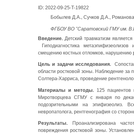
ID: 2022-09-25-T-19822
Бобылев Д.А., Сучков Д.А., Романова
ФГБОУ ВО "Саратовский ГМУ им. В.И
Введение.
Детский травматизм является
Гиподиагностика метаэпифизеолизов и
смещению костных отломков, нарушению р
Цель и задачи исследования.
Сопостав
области ростковой зоны. Наблюдение за 
Солтера-Харриса, проведение рентгенолог
Материалы и методы.
125 пациентов 
Миротворцева СГМУ с января по декаб
подозрительными на эпифизеолиз. Вс
невропатолога, рентгенография со сторон
Результаты.
Проанализирована частот
повреждения ростковой зоны. Установлен