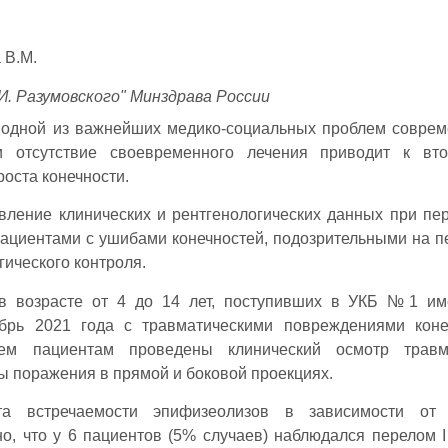
 В.М.
. Разумовского" Минздрава России
 одной из важнейших медико-социальных проблем соврем
 отсутствие своевременного лечения приводит к вто
оста конечности.
ление клинических и рентгенологических данных при пе
пациентами с ушибами конечностей, подозрительными на 
ического контроля.
в возрасте от 4 до 14 лет, поступивших в УКБ №1 им
рь 2021 года с травматическими повреждениями конеч
ем пациентам проведены клинический осмотр травма
ы поражения в прямой и боковой проекциях.
а встречаемости эпифизеолизов в зависимости от 
о, что у 6 пациентов (5% случаев) наблюдался перелом I