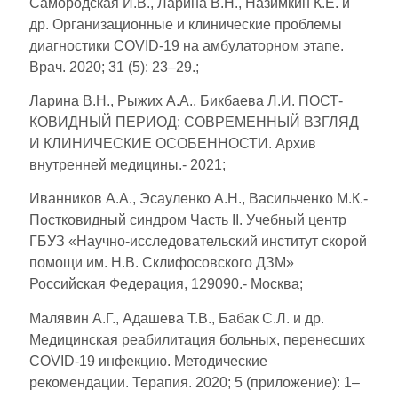
Самородская И.В., Ларина В.Н., Назимкин К.Е. и
др. Организационные и клинические проблемы
диагностики COVID-19 на амбулаторном этапе.
Врач. 2020; 31 (5): 23–29.;
Ларина В.Н., Рыжих А.А., Бикбаева Л.И. ПОСТ-
КОВИДНЫЙ ПЕРИОД: СОВРЕМЕННЫЙ ВЗГЛЯД
И КЛИНИЧЕСКИЕ ОСОБЕННОСТИ. Архив
внутренней медицины.- 2021;
Иванников А.А., Эсауленко А.Н., Васильченко М.К.-
Постковидный синдром Часть II. Учебный центр
ГБУЗ «Научно-исследовательский институт скорой
помощи им. Н.В. Склифосовского ДЗМ»
Российская Федерация, 129090.- Москва;
Малявин А.Г., Адашева Т.В., Бабак С.Л. и др.
Медицинская реабилитация больных, перенесших
COVID-19 инфекцию. Методические
рекомендации. Терапия. 2020; 5 (приложение): 1–