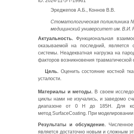
ID: 2024-11-5-T-19961
Эреджепов А.Б., Коннов В.В.
Стоматологическая поликлиника №
медицинский университет им. В.И. 
Актуальность.
Функциональная взаимос
оказываемой на последний, является 
системы. Неадекватная нагрузка на паро
факторов возникновения травматической 
Цель.
Оценить состояние костной тк
усталости.
Материалы и методы.
В своем исследо
циклы нами не изучались, и заведомо сч
диапазоне от 0 Н до 185Н. Для кор
метод SurfaceCoating. При моделировании
Результаты и обсуждение.
Численное 
является достаточно новым и сложным э