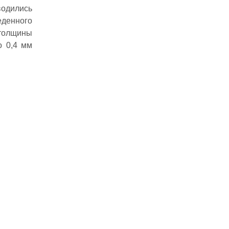
водились
еденного
 толщины
о 0,4 мм