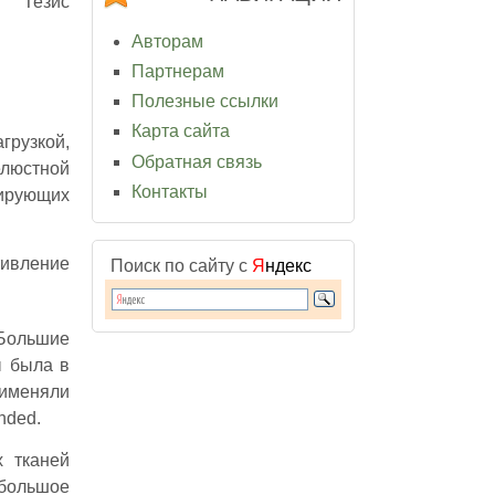
Тезис
Авторам
Партнерам
Полезные ссылки
Карта сайта
грузкой,
Обратная связь
елюстной
Контакты
цирующих
тивление
Поиск по сайту с
Я
ндекс
 Большие
ы была в
именяли
nded.
х тканей
 большое