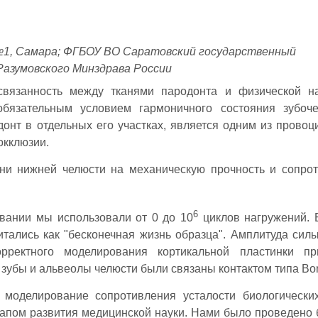
1, Самара; ФГБОУ ВО Саратовский государственный
Разумовского Минздрава России
вязанность между тканями пародонта и физической на
обязательным условием гармоничного состояния зубоч
донт в отдельных его участках, является одним из прово
окклюзии.
ани нижней челюсти на механическую прочность и сопро
6
вании мы использовали от 0 до 10
циклов нагружений.
итались как "бесконечная жизнь образца". Амплитуда сил
ректного моделирования кортикальной пластинки пр
 зубы и альвеолы челюсти были связаны контактом типа Bo
моделирование сопротивления усталости биологически
тапом развития медицинской науки. Нами было проведено