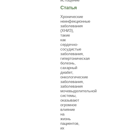
истощение
Статья
Хронические
неинфекционные
заболевания
(ХНИЗ),
такие
как
сердечно-
сосудистые
заболевания,
гипертоническая
болезнь,
сахарный
диабет,
онкологические
заболевания,
заболевания
мочевыделительной
системы,
оказывают
огромное
влияние
на
жизнь
пациентов,
их