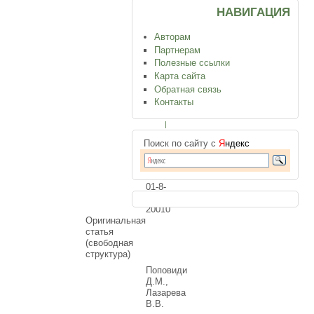
с
НАВИГАЦИЯ
хроническими
Авторам
неинфекционными
Партнерам
Полезные ссылки
заболеваниями
Карта сайта
Обратная связь
Контакты
Лечебное
дело
|
Внутренние
Поиск по сайту с
Я
ндекс
болезни
ID:
2025-
01-8-
A-
20010
Оригинальная
статья
(свободная
структура)
Поповиди
Д.М.,
Лазарева
В.В.