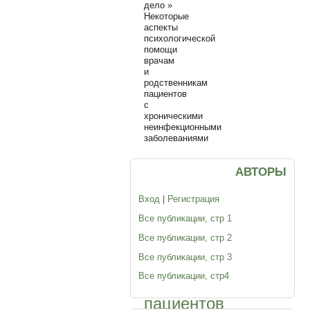
дело
»
Некоторые
аспекты
психологической
помощи
врачам
и
родственникам
пациентов
с
хроническими
неинфекционными
заболеваниями
Некоторые
АВТОРЫ
аспекты
Вход
|
Регистрация
психологической
Все публикации, стр 1
помощи
Все публикации, стр 2
врачам
Все публикации, стр 3
и
Все публикации, стр4
родственникам
пациентов