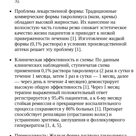
3].
Проблема лекарственной формы: Традиционные
коммерческие формы такролимуса (мази, кремы)
обладают высокой жирностью. Их нанесение на
волосистую часть головы резко снижает эстетическое
качество жизни пациентов и приводит к низкой
приверженности лечению [1]. Изготовление жидкой
формы (0,1% раствора) в условиях производственной
аптеки решает эту проблему [1].
Клиническая эффективность и схемы: По данным
клинических наблюдений, ступенчатая схема
применения 0,1% раствора такролимуса (2 раза в сутки в
течение 1 месяца, затем 1 раз в сутки — 1 месяц, далее
— через день в течение 4 месяцев) демонстрирует
высокую общую эффективность [1]. Через 1 месяц
терапии выраженный положительный ответ
регистрируется у 95,4% пациентов, а к 6-му месяцу
стойкая ремиссия и прекращение воспалительного
процесса сохраняются у 86% больных [1]. Препарат
способствует репиляции (отрастанию волос) и
устранению эритемы, шелушения и фолликулярного
гиперкератоза [1, 4, 5].
Переносимость: Жидкая форма раствора такролимуса