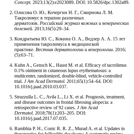
Concept.
2023;13(2):e2023089. DOI: 10.5826/dpc.1302a89.
Олисова О. Ю., Кочергин Н. Г., Смирнова Л. М.
Такролимус в терапии различных
дерматозов.
Российский журнал кожных и венерических
болезней.
2013;16(5):29–34.
Кондратьева Ю. С., Кокина О. А., Ведлер А. А. 15 лет
применения такролимуса в медицинской
практике.
Вестник дерматологии и венерологии.
2016;
(5):63–71.
Kuhn A., Gensch K., Haust M. et al. Efficacy of tacrolimus
0.1% ointment in cutaneous lupus erythematosus: a
multicenter, randomized, double-blind, vehicle-controlled
trial.
J Am Acad Dermatol.
2011;65(1):54–64. DOI:
10.1016/j.jaad.2010.03.037.
Strazzulla L. C., Avila L., Li X. et al. Prognosis, treatment,
and disease outcomes in frontal fibrosing alopecia: a
retrospective review of 92 cases.
J Am Acad
Dermatol.
2018;78(1):203–205. DOI:
10.1016/j.jaad.2017.07.035.
Rambhia P. H., Conic R. R. Z., Murad A. et al. Updates in
therapeutics for folliculitis decalvans: A systematic review