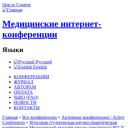
Skip to Content
Медицинские интернет-
конференции
Языки
Русский
English
КОНФЕРЕНЦИИ
ЖУРНАЛ
АВТОРАМ
ОПЛАТА
ЧаВО (FAQ)
НОВОСТИ
КОНТАКТЫ
Главная
»
Все конференции
»
Активные конференции / Active
Conferences
»
Итоговая студенческая научно-практическая
конференция Медицинской высшей школы (института) РГСУ