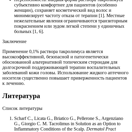
субъективно комфортнее для пациентов (особенно
женщин), сохраняет косметический вид волос и
минимизирует частоту отказа от терапии [1]. Местные
нежелательные явления ограничиваются транзиторным
покраснением или зудом легкой степени у единичных
больных [1, 6].
Заключение
Применение 0,1% раствора такролимуса является
высокоэффективной, безопасной и патогенетически
обоснованной альтернативой топическим стероидам для
долгосрочной поддерживающей терапии воспалительных
заболеваний кожи головы. Использование жидкого аптечного
носителя существенно повышает приверженность пациентов
к лечению.
Литература
Список литературы
Scharf C., Licata G., Briatico G., Pellerone S., Argenziano
G., Giorgio C. M. Tacrolimus in Solution as an Option to
Inflammatory Conditions of the Scalp.
Dermatol Pract