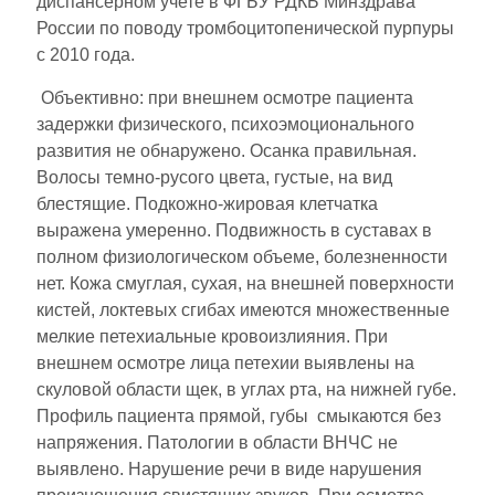
диспансерном учете в ФГБУ РДКБ Минздрава
России по поводу тромбоцитопенической пурпуры
с 2010 года.
Объективно: при внешнем осмотре пациента
задержки физического, психоэмоционального
развития не обнаружено. Осанка правильная.
Волосы темно-русого цвета, густые, на вид
блестящие. Подкожно-жировая клетчатка
выражена умеренно. Подвижность в суставах в
полном физиологическом объеме, болезненности
нет. Кожа смуглая, сухая, на внешней поверхности
кистей, локтевых сгибах имеются множественные
мелкие петехиальные кровоизлияния. При
внешнем осмотре лица петехии выявлены на
скуловой области щек, в углах рта, на нижней губе.
Профиль пациента прямой, губы смыкаются без
напряжения. Патологии в области ВНЧС не
выявлено. Нарушение речи в виде нарушения