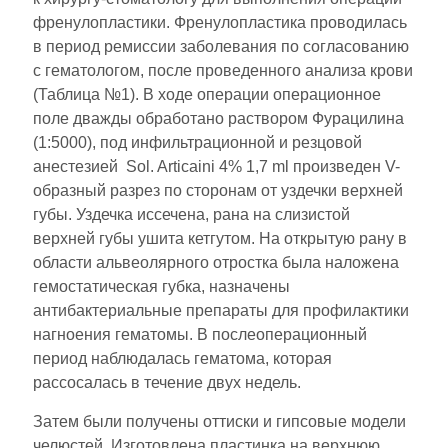
френулопластики. Френулопластика проводилась
в период ремиссии заболевания по согласованию
с гематологом, после проведенного анализа крови
(Таблица №1). В ходе операции операционное
поле дважды обработано раствором Фурацилина
(1:5000), под инфильтрационной и резцовой
анестезией Sol. Articaini 4% 1,7 ml произведен V-
образный разрез по сторонам от уздечки верхней
губы. Уздечка иссечена, рана на слизистой
верхней губы ушита кетгутом. На открытую рану в
области альвеолярного отростка была наложена
гемостатическая губка, назначены
антибактериальные препараты для профилактики
нагноения гематомы. В послеоперационный
период наблюдалась гематома, которая
рассосалась в течение двух недель.
Затем были получены оттиски и гипсовые модели
челюстей. Изготовлена пластинка на верхнюю