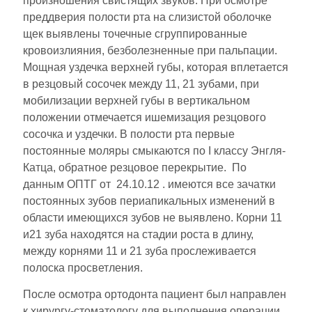
произношения свистящих звуков. При осмотре
преддверия полости рта на слизистой оболочке
щек выявлены точечные сгруппированные
кровоизлияния, безболезненные при пальпации.
Мощная уздечка верхней губы, которая вплетается
в резцовый сосочек между 11, 21 зубами, при
мобилизации верхней губы в вертикальном
положении отмечается ишемизация резцового
сосочка и уздечки. В полости рта первые
постоянные моляры смыкаются по I классу Энгля-
Катца, обратное резцовое перекрытие. По
данным ОПТГ от 24.10.12 . имеются все зачатки
постоянных зубов периапикальных изменений в
области имеющихся зубов не выявлено. Корни 11
и21 зуба находятся на стадии роста в длину,
между корнями 11 и 21 зуба прослеживается
полоска просветления.
После осмотра ортодонта пациент был направлен
к хирургу-стоматологу для выполнения операции