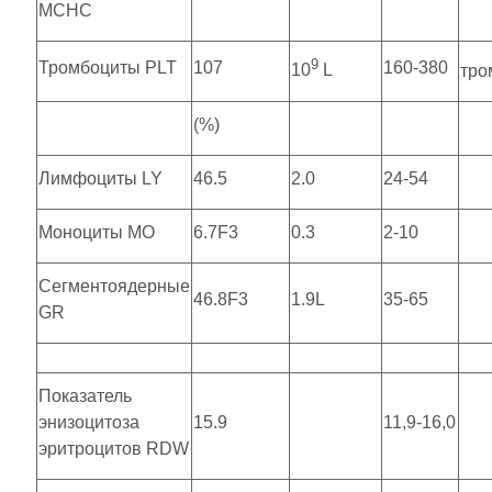
MCHC
9
Тромбоциты PLT
107
160-380
10
L
тро
(%)
Лимфоциты LY
46.5
2.0
24-54
Моноциты MO
6.7F3
0.3
2-10
Сегментоядерные
46.8F3
1.9L
35-65
GR
Показатель
энизоцитоза
15.9
11,9-16,0
эритроцитов RDW