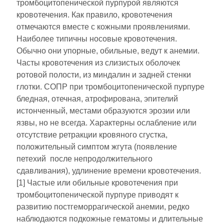
тромбоцитопенической пурпурой являются
кровотечения. Как правило, кровотечения
отмечаются вместе с кожными проявлениями.
Наиболее типичны носовые кровотечения.
Обычно они упорные, обильные, ведут к анемии.
Часты кровотечения из слизистых оболочек
ротовой полости, из миндалин и задней стенки
глотки. СОПР при тромбоцитопенической пурпуре
бледная, отечная, атрофирована, эпителий
истонченный, местами образуют­ся эрозии или
язвы, но не всегда. Характерны ослабление или
от­сутствие ретракции кровяного сгустка,
положительный симптом жгута (появление
петехий после непродолжительного
сдавливания), удлинение времени кровотечения.
[1] Частые или обильные кровотечения при
тромбоцитопенической пурпуре приводят к
развитию постгеморрагической анемии, редко
наблюдаются подкожные гематомы и длительные