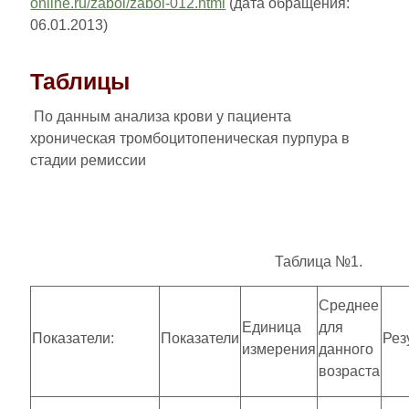
online.ru/zabol/zabol-012.html
(дата обращения:
06.01.2013)
Таблицы
По данным анализа крови у пациента
хроническая тромбоцитопеническая пурпура в
стадии ремиссии
Таблица №1.
Среднее
Единица
для
Показатели:
Показатели
Рез
измерения
данного
возраста