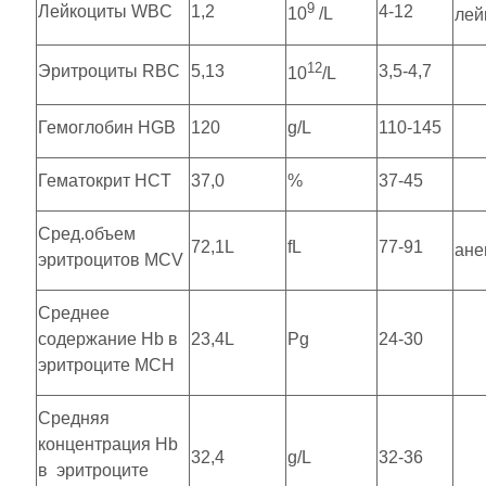
9
Лейкоциты WBC
1,2
4-12
10
/L
лей
12
Эритроциты RBC
5,13
3,5-4,7
10
/L
Гемоглобин HGB
120
g/L
110-145
Гематокрит HCT
37,0
%
37-45
Сред.объем
72,1L
fL
77-91
ане
эритроцитов MCV
Среднее
содержание Hb в
23,4L
Рg
24-30
эритроците MCH
Средняя
концентрация Hb
32,4
g/L
32-36
в эритроците