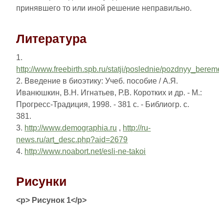
принявшего то или иной решение неправильно.
Литература
1.
http://www.freebirth.spb.ru/statji/poslednie/pozdnyy_bere
2. Введение в биоэтику: Учеб. пособие / А.Я.
Иванюшкин, В.Н. Игнатьев, Р.В. Коротких и др. - М.:
Прогресс-Традиция, 1998. - 381 с. - Библиогр. с.
381.
3.
http://www.demographia.ru
,
http://ru-
news.ru/art_desc.php?aid=2679
4.
http://www.noabort.net/esli-ne-takoi
Рисунки
<p> Рисунок 1</p>