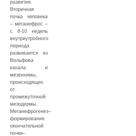
развития.
Вторичная
почка человека
– метанефрос –
с 8-10 недель
внутриутробного
периода
развивается из
Вольфова
канала и
мезенхимы,
происходящих
от
промежуточной
мезодермы.
Метанефрогенез–
формирование
окончательной
почки–