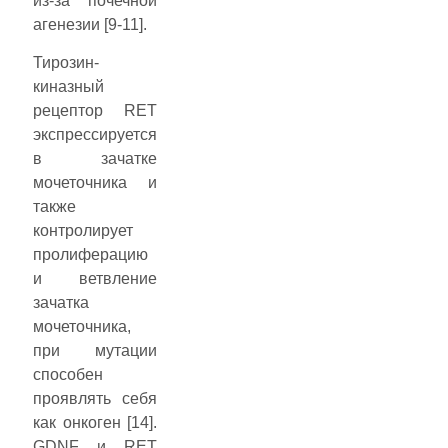
из-за почечной
агенезии [9-11].
Тирозин-
киназный
рецептор RET
экспрессируется
в зачатке
мочеточника и
также
контролирует
пролиферацию
и ветвление
зачатка
мочеточника,
при мутации
способен
проявлять себя
как онкоген [14].
GDNF и RET