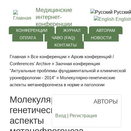
Медицинские
Русски
интернет-
Englis
конференции
КОНФЕРЕНЦИИ
ЖУРНАЛ
АВТОРАМ
ОПЛАТА
ЧАВО (FAQ)
НОВОСТИ
КОНТАКТЫ
Главная
»
Все конференции
»
Архив конференций /
Conferences' Archive
»
Заочная конференция
"Актуальные проблемы фундаментальной и клинической
уронефрологии - 2014"
» Молекулярно-генетические
аспекты метанефрогенеза в норме и патологии
Молекулярно-
АВТОРЫ
генетические
Вход
|
Регистрация
аспекты