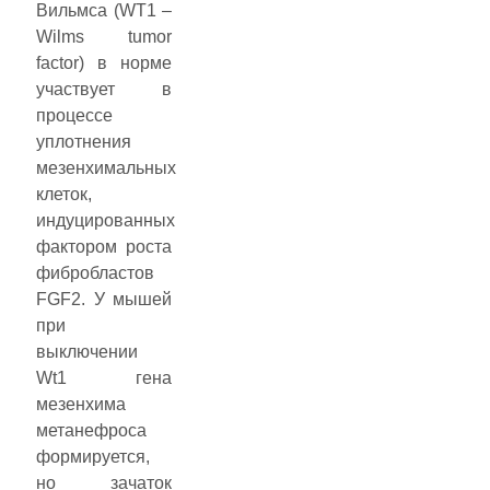
Вильмса (WT1 –
Wilms tumor
factor) в норме
участвует в
процессе
уплотнения
мезенхимальных
клеток,
индуцированныx
фактором роста
фибробластов
FGF2. У мышей
при
выключении
Wt1 гена
мезенхима
метанефроса
формируется,
но зачаток