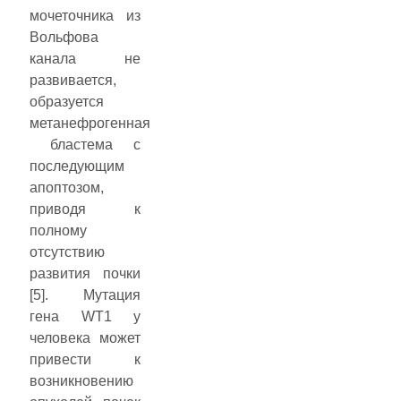
мочеточника из
Вольфова
канала не
развивается,
образуется
метанефрогенная
бластема с
последующим
апоптозом,
приводя к
полному
отсутствию
развития почки
[5]. Мутация
гена WT1 у
человека может
привести к
возникновению