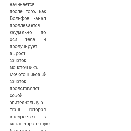
начинается
после того, как
Вольфов канал
продлевается
каудально по
оси тела и
продуцирует
вырост –
зачаток
мочеточника.
Мочеточниковый
зачаток
представляет
собой
эпителиальную
ткань, которая
внедряется в
метанефрогенную
бластему на