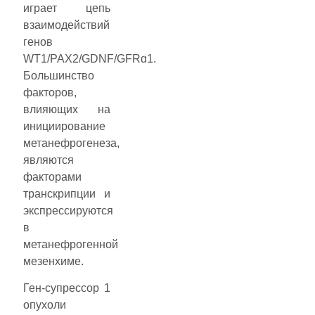
играет цепь
взаимодействий
генов
WT1/PAX2/GDNF/GFRɑ1.
Большинство
факторов,
влияющих на
инициирование
метанефрогенеза,
являются
факторами
транскрипции и
экспрессируются
в
метанефрогенной
мезенхиме.
Ген-супрессор 1
опухоли