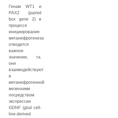
Генам WT1 и
PAX2 (paired
box gene 2) в
процессе
инициирования
метанефрогенеза
отводится
важное
значение, т.к.
они
взаимодействуют
в
метанефрогенной
мезенхиме
посредством
экспрессии
GDNF (glial cell-
line-derived