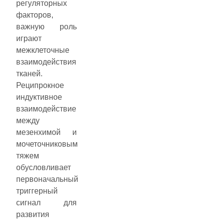
регуляторных
факторов,
важную роль
играют
межклеточные
взаимодействия
тканей.
Реципрокное
индуктивное
взаимодействие
между
мезенхимой и
мочеточниковым
тяжем
обусловливает
первоначальный
триггерный
сигнал для
развития