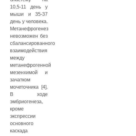
10,5-11 день у
мыши и 35-37
день у человека.
Метанефрогенез
невозможен без
сбалансированного
взаимодействия
между
метанефрогенной
мезенхимой и
зачатком
мочеточника [4].
В ходе
эмбриогенеза,
кроме
экспрессии
основного
каскада