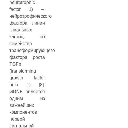
neurotrophic
factor 1) –
нейротрофического
фактора линии
глиальных
клеток, из
семейства
трансформирующего
фактора роста
TGFb
(transforming
growth factor
beta 1) [8].
GDNF является
одним из
важнейших
компонентов
первой
сигнальной