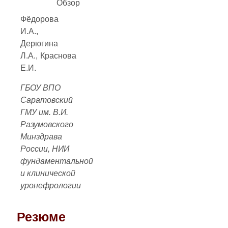
Обзор
Фёдорова
И.А.,
Дерюгина
Л.А., Краснова
Е.И.
ГБОУ ВПО
Саратовский
ГМУ им. В.И.
Разумовского
Минздрава
России, НИИ
фундаментальной
и клинической
уронефрологии
Резюме