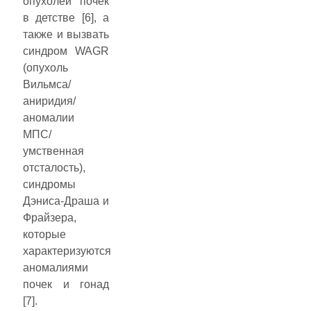
опухолей почек
в детстве [6], а
также и вызвать
синдром WAGR
(опухоль
Вильмса/
аниридия/
аномалии
МПС/
умственная
отсталость),
синдромы
Дэниса-Драша и
Фрайзера,
которые
характеризуются
аномалиями
почек и гонад
[7].