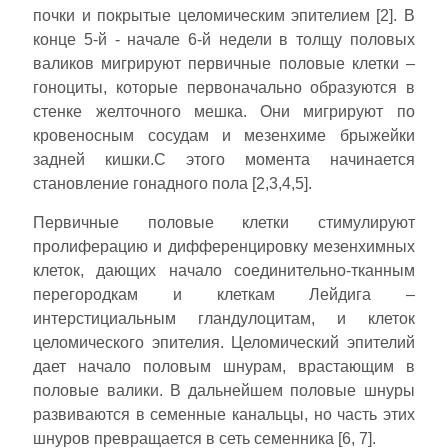
почки и покрытые целомическим эпителием [2]. В
конце 5-й - начале 6-й недели в толщу половых
валиков мигрируют первичные половые клетки –
гоноциты, которые первоначально образуются в
стенке желточного мешка. Они мигрируют по
кровеносным сосудам и мезенхиме брыжейки
задней кишки.С этого момента начинается
становление гонадного пола [2,3,4,5].
Первичные половые клетки стимулируют
пролиферацию и дифференцировку мезенхимных
клеток, дающих начало соединительно-тканным
перегородкам и клеткам Лейдига –
интерстициальным гландулоцитам, и клеток
целомического эпителия. Целомический эпителий
дает начало половым шнурам, врастающим в
половые валики. В дальнейшем половые шнуры
развиваются в семенные канальцы, но часть этих
шнуров превращается в сеть семенника [6, 7].