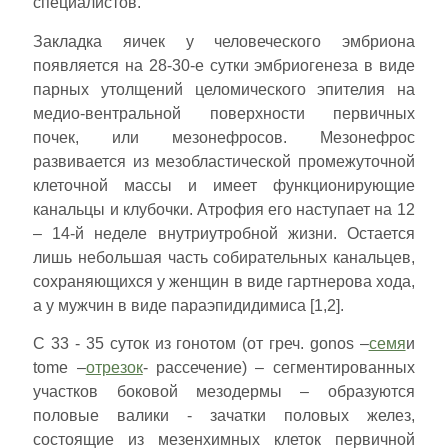
специалистов.
Закладка яичек у человеческого эмбриона
появляется на 28-30-е сутки эмбриогенеза в виде
парных утолщений целомического эпителия на
медио-вентральной поверхности первичных
почек, или мезонефросов. Мезонефрос
развивается из мезобластической промежуточной
клеточной массы и имеет функционирующие
канальцы и клубочки. Атрофия его наступает на 12
– 14-й неделе внутриутробной жизни. Остается
лишь небольшая часть собирательных канальцев,
сохраняющихся у женщин в виде гартнерова хода,
а у мужчин в виде параэпидидимиса [1,2].
С 33 - 35 суток из гонотом (от греч. gonos –
семя
и
tome –
отрезок
- рассечение) – сегментированных
участков боковой мезодермы – образуются
половые валики - зачатки половых желез,
состоящие из мезенхимных клеток первичной