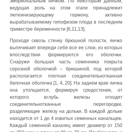
эмбриональным яичком. По некоторым данным,
ведущая роль на этом этапе принадлежит
лютеинизирующему гормону, активно
вырабатываемому гипофизом плода в последнем
триместре беременности [6,11,13].
Проходя сквозь стенку брюшной полости, яичко
выпячивает впереди себя все ее слои, из которых
впоследствии формируются его оболочки.
Снаружи большая часть семенника покрыта
серозной оболочкой – брюшиной, под которой
располагается плотная соединительнотканная
белочная оболочка [1, 4, 20]. На заднем крае яичка
она утолщается, формируя средостение, от
которого вглубь железы отходят
соединительнотканные перегородки,
разделяющие железу на дольки. В каждой дольке
находится от 1 до 4 извитых семенных канальцев.
Каждый семенной каналец имеет диаметр от 150