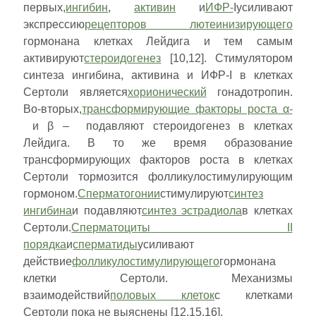
первых,
ингибин
,
активин
и
ИФР-
Iусиливают
экспрессию
рецепторов лютеинизирующего
гормонана клетках Лейдига и тем самым
активируют
стероидогенез
[10,12]. Стимулятором
синтеза ингибина, активина и ИФР-I в клетках
Сертоли является
хорионический
гонадотропин.
Во-вторых,
трансформирующие факторы роста α-
и β – подавляют стероидогенез в клетках
Лейдига. В то же время образование
трансформирующих факторов роста в клетках
Сертоли тормозится фолликулостимулирующим
гормоном.
Сперматогонии
стимулируют
синтез
ингибина
и подавляют
синтез эстрадиола
в клетках
Сертоли.
Сперматоциты II
порядка
и
сперматиды
усиливают
действие
фолликулостимулирующего
гормонана
клетки Сертоли. Механизмы
взаимодействий
половых клеток
с клетками
Сертоли пока не выяснены [12,15,16].