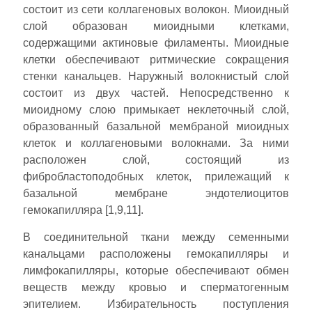
состоит из сети коллагеновых волокон. Миоидный
слой образован миоидными клетками,
содержащими актиновые филаменты. Миоидные
клетки обеспечивают ритмические сокращения
стенки канальцев. Наружный волокнистый слой
состоит из двух частей. Непосредственно к
миоидному слою примыкает неклеточный слой,
образованный базальной мембраной миоидных
клеток и коллагеновыми волокнами. За ними
расположен слой, состоящий из
фибробластоподобных клеток, прилежащий к
базальной мембране эндотелиоцитов
гемокапилляра [1,9,11].
В соединительной ткани между семенными
канальцами расположены гемокапилляры и
лимфокапилляры, которые обеспечивают обмен
веществ между кровью и сперматогенным
эпителием. Избирательность поступления