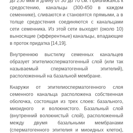
до 250 мкм и длину от 30 до 70 см. Приближаясь к
средостению, канальцы (300-450 в каждом
семеннике), сливаются и становятся прямыми, а в
толще средостения соединяются с канальцами
сети семенника. Из этой сети выходят (около 10)
выносящие (эфферентные) канальцы, впадающие
в проток придатка [14,19].
Внутреннюю выстилку семенных канальцев
образует эпителиосперматогенный слой (или так
называемый сперматогенный эпителий),
расположенный на базальной мембране.
Кнаружи от эпителиосперматогенного слоя
семенного канальца расположена собственная
оболочка, состоящая из трех слоев: базального,
миоидного и волокнистого. Базальный слой
(внутренний волокнистый слой), расположенный
между двумя базальными мембранами
(сперматогенного эпителия и миоидных клеток),