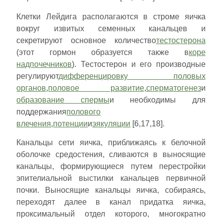
Клетки Лейдига располагаются в строме яичка
вокруг извитых семенных канальцев и
секретируют основное количество
тестостерона
(этот гормон образуется также в
коре
надпочечников
). Тестостерон и его производные
регулируют
дифференцировку половых
органов
,
половое развитие
,
сперматогенез
и
образование спермы
и необходимы для
поддержания
полового
влечения
,
потенции
и
эякуляции
[6,17,18].
Канальцы сети яичка, приближаясь к белочной
оболочке средостения, сливаются в выносящие
канальцы, формирующиеся путем перестройки
эпителиальной выстилки канальцев первичной
почки. Выносящие канальцы яичка, собираясь,
переходят далее в канал придатка яичка,
проксимальный отдел которого, многократно