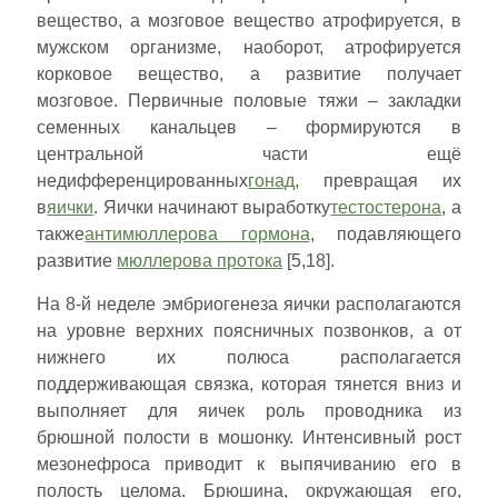
вещество, а мозговое вещество атрофируется, в
мужском организме, наоборот, атрофируется
корковое вещество, а развитие получает
мозговое. Первичные половые тяжи – закладки
семенных канальцев – формируются в
центральной части ещё
недифференцированных
гонад
, превращая их
в
яички
. Яички начинают выработку
тестостерона
, а
также
антимюллерова гормона
, подавляющего
развитие
мюллерова протока
[5,18].
На 8-й неделе эмбриогенеза яички располагаются
на уровне верхних поясничных позвонков, а от
нижнего их полюса располагается
поддерживающая связка, которая тянется вниз и
выполняет для яичек роль проводника из
брюшной полости в мошонку. Интенсивный рост
мезонефроса приводит к выпячиванию его в
полость целома. Брюшина, окружающая его,