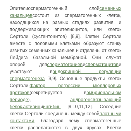
Эпителиосперматогенный слой
семенных
канальцев
состоит из сперматогенных клеток,
находящихся на разных стадиях развития, и
поддерживающих эпителиоцитов, или клеток
Сертоли (сустентоцитов) [8,9]. Клетки Сертоли
вместе с половыми клетками образуют стенку
извитых семенных канальцев и отделены от клеток
Лейдига базальной мембраной. Они служат
опорой для
сперматогониев
и
сперматоцитов
и
участвуют в
эндокринной регуляции
сперматогенеза
[8,9]. Основные продукты клеток
Сертоли:
фактор регрессии мюллеровых
протоков
(секретируется в
эмбриональном
периоде
),
андрогенсвязывающий
белок
,
активин
и
ингибин
[9,10,11,12]. Соседние
клетки Сертоли соединены между собой
плотными
контактами
, благодаря чему сперматогенные
клетки располагаются в двух ярусах. Клетки