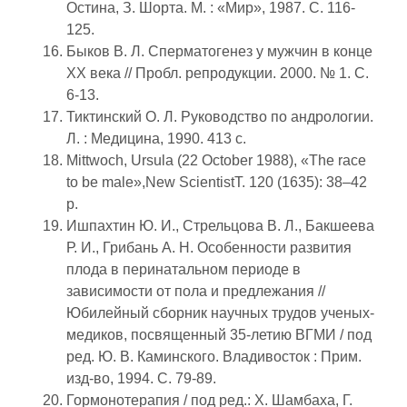
Остина, З. Шорта. М. : «Мир», 1987. С. 116-
125.
Быков В. Л. Сперматогенез у мужчин в конце
ХХ века // Пробл. репродукции. 2000. № 1. С.
6-13.
Тиктинский О. Л. Руководство по андрологии.
Л. : Медицина, 1990. 413 с.
Mittwoch, Ursula (22 October 1988), «The race
to be male»,New ScientistТ. 120 (1635): 38–42
p.
Ишпахтин Ю. И., Стрельцова В. Л., Бакшеева
Р. И., Грибань А. Н. Особенности развития
плода в перинатальном периоде в
зависимости от пола и предлежания //
Юбилейный сборник научных трудов ученых-
медиков, посвященный 35-летию ВГМИ / под
ред. Ю. В. Каминского. Владивосток : Прим.
изд-во, 1994. С. 79-89.
Гормонотерапия / под ред.: Х. Шамбаха, Г.