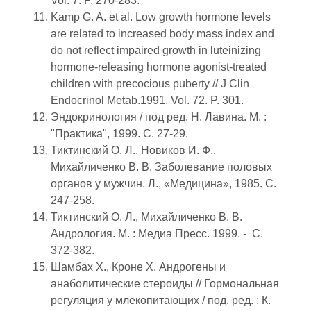
Vol. 7. P. 270-283.
Kamp G. A. et al. Low growth hormone levels
are related to increased body mass index and
do not reflect impaired growth in luteinizing
hormone-releasing hormone agonist-treated
children with precocious puberty // J Clin
Endocrinol Metab.1991. Vol. 72. P. 301.
Эндокринология / под ред. Н. Лавина. М. :
"Практика", 1999. C. 27-29.
Тиктинский O. Л., Новиков И. Ф.,
Михайличенко В. В. Заболевание половых
органов у мужчин. Л., «Медицина», 1985. C.
247-258.
Тиктинский О. Л., Михайличенко В. В.
Андрология. М. : Медиа Пресс. 1999. - C.
372-382.
Шамбах X., Кроне X. Андрогены и
анаболитические стероиды // Гормональная
регуляция у млекопитающих / под. ред. : К.