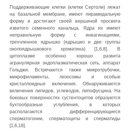
Поддерживающие клетки (клетки Сертоли) лежат
на базальной мембране, имеют пирамидальную
форму и достигают своей вершиной просвета
извитого семенного канальца. Ядра их имеют
неправильную форму с инвагинациями,
трехчленное ядрышко (ядрышко и две группы
околоядрышкового хроматина) [1,6,8]. В
цитоплазме особенно хорошо развита
агранулярная эндоплазматическая сеть, аппарат
Гольджи. Встречаются также микротрубочки,
микрофиламенты, лизосомы и особые
кристаллоидные включения. Обнаруживаются
включения липидов, углеводов, липофусцина. На
боковых поверхностях сустентоцитов образуются
бухтообразные углубления, в которых
располагаются дифференцирующиеся
сперматогонии, сперматоциты и сперматиды
[1,6,18].