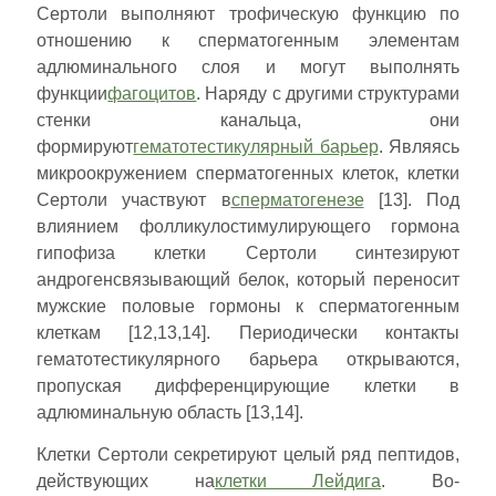
Сертоли выполняют трофическую функцию по
отношению к сперматогенным элементам
адлюминального слоя и могут выполнять
функции
фагоцитов
. Наряду с другими структурами
стенки канальца, они
формируют
гематотестикулярный барьер
. Являясь
микроокружением сперматогенных клеток, клетки
Сертоли участвуют в
сперматогенезе
[13]. Под
влиянием фолликулостимулирующего гормона
гипофиза клетки Сертоли синтезируют
андрогенсвязывающий белок, который переносит
мужские половые гормоны к сперматогенным
клеткам [12,13,14]. Периодически контакты
гематотестикулярного барьера открываются,
пропуская дифференцирующие клетки в
адлюминальную область [13,14].
Клетки Сертоли секретируют целый ряд пептидов,
действующих на
клетки Лейдига
. Во-