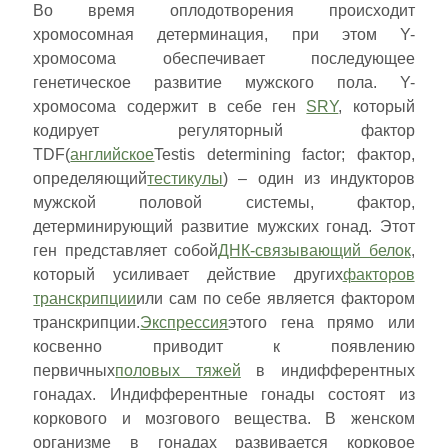
Во время оплодотворения происходит
хромосомная детерминация, при этом Y-
хромосома обеспечивает последующее
генетическое развитие мужского пола. Y-
хромосома содержит в себе ген
SRY
, который
кодирует регуляторный фактор
TDF(
английское
Testis determining factor; фактор,
определяющий
тестикулы
) – один из индукторов
мужской половой системы, фактор,
детерминирующий развитие мужских гонад. Этот
ген представляет собой
ДНК-связывающий белок
,
который усиливает действие других
факторов
транскрипции
или сам по себе является фактором
транскрипции.
Экспрессия
этого гена прямо или
косвенно приводит к появлению
первичных
половых тяжей
в индифферентных
гонадах. Индифферентные гонады состоят из
коркового и мозгового вещества. В женском
организме в гонадах развивается корковое