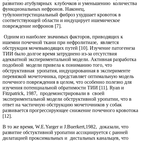
развитию атубулярных клубочков и уменьшению количества
функциональных нефронов. Наконец,
тубулоинтерстициальный фиброз ухудшает кровоток в
соответствующей области и индуцирует ишемическое
повреждение нефронов [7].
Одним из наиболее значимых факторов, приводящих к
ишемии почечной ткани при нефролитиазе, является
обструкция мочевыводящих путей [10]. Изучение патогенеза
ТИИ было долгое время затруднено из-за отсутствия
адекватной экспериментальной модели. Активная разработка
подобной модели привела к пониманию того, что
обструктивная уропатия, индуцированная в эксперименте
перевязкой мочеточника, представляет оптимальную модель
почечного повреждения в целом, что особенно полезно для
изучения потенциальной обратимости ТИИ [11]. Ryan и
Fitzpatrick, 1987, продемонстрировали в своей
экспериментальной модели обструктивной уропатии, что в
ответ на частичную обструкцию мочеточников у собак
развивается прогрессирующее снижение почечного кровотока
[12].
В то же время, W.E.Yarger и J.Buerkert,1982, доказали, что
развитие обстуктивной уропатии ассоциируется с ранней
дилатацией проксимальных и дистальных канальцев, что