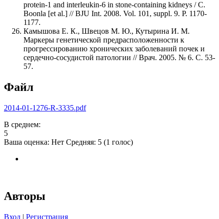
protein-1 and interleukin-6 in stone-containing kidneys / C.
Boonla [et al.] // BJU Int. 2008. Vol. 101, suppl. 9. P. 1170-
1177.
Камышова Е. К., Швецов М. Ю., Кутырина И. М.
Маркеры генетической предрасположенности к
прогрессированию хронических заболеваний почек и
сердечно-сосудистой патологии // Врач. 2005. № 6. С. 53-
57.
Файл
2014-01-1276-R-3335.pdf
В среднем:
5
Ваша оценка:
Нет
Средняя:
5
(
1
голос)
Авторы
Вход
|
Регистрация