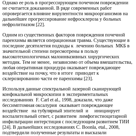
Однако ее роль в прогрессирующем почечном повреждении
не считается доказанной. В ряде современных работ
опровергается влияние вирулентности микроорганизмов на
дальнейшее прогрессирование нефросклероза у больных
нефролитиазом [22].
Одним из существенных факторов повреждения почечной
паренхимы является операционная травма. Существующие в
последние десятилетия подходы к лечению больных МКБ в
значительной степени пересмотрены в пользу
высокотехнологичных малоинвазивных хирургических
методик. Тем не менее, независимо от объема вмешательства,
любая оперативная процедура оказывает повреждающее
воздействие на почку, что в итоге приводит к
склерозированию части ее паренхимы [23].
Используя данные спектральной лазерной сканирующей
конфокальной микроскопии в экспериментальных
исследованиях F. Carl et al., 1998, доказали, что даже
бессимптомная оксалурия оказывает повреждающее
воздействие на тубулярный эпителий и инициирует
воспалительный ответ, с развитием лимфогистиоцитарной
инфильтрации интерстиция с последующим развитием ТИИ
[24]. В дальнейших исследованиях C. Boonla, etal., 2008,
подтвердили полученные результаты и высказали