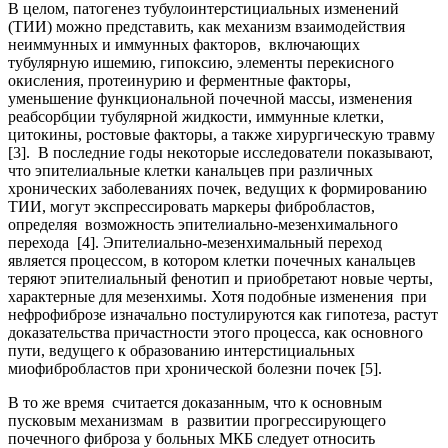
В целом, патогенез тубулоинтерстициальных изменений
(ТИИ) можно представить, как механизм взаимодействия
неиммунных и иммунных факторов, включающих
тубулярную ишемию, гипоксию, элементы перекисного
окисления, протеинурию и ферментные факторы,
уменьшение функциональной почечной массы, изменения
реабсорбции тубулярной жидкости, иммунные клетки,
цитокины, ростовые факторы, а также хирургическую травму
[3]. В последние годы некоторые исследователи показывают,
что эпителиальные клетки канальцев при различных
хронических заболеваниях почек, ведущих к формированию
ТИИ, могут экспрессировать маркеры фибробластов,
определяя возможность эпителиально-мезенхимального
перехода [4]. Эпителиально-мезенхимальный переход
является процессом, в котором клетки почечных канальцев
теряют эпителиальный фенотип и приобретают новые черты,
характерные для мезенхимы. Хотя подобные изменения при
нефрофиброзе изначально постулируются как гипотеза, растут
доказательства причастности этого процесса, как основного
пути, ведущего к образованию интерстициальных
миофибробластов при хронической болезни почек [5].
В то же время считается доказанным, что к основным
пусковым механизмам в развитии прогрессирующего
почечного фиброза у больных МКБ следует относить