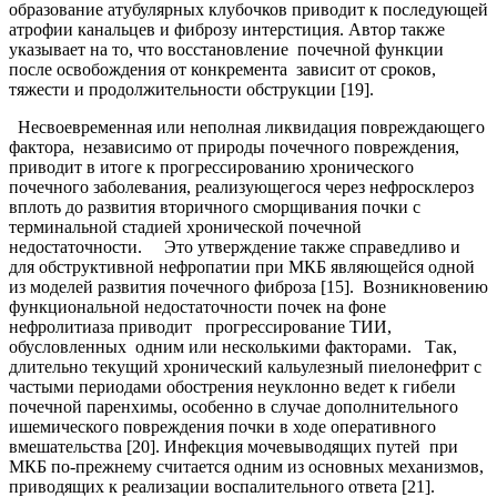
образование атубулярных клубочков приводит к последующей
атрофии канальцев и фиброзу интерстиция. Автор также
указывает на то, что восстановление почечной функции
после освобождения от конкремента зависит от сроков,
тяжести и продолжительности обструкции [19].
Несвоевременная или неполная ликвидация повреждающего
фактора, независимо от природы почечного повреждения,
приводит в итоге к прогрессированию хронического
почечного заболевания, реализующегося через нефросклероз
вплоть до развития вторичного сморщивания почки с
терминальной стадией хронической почечной
недостаточности. Это утверждение также справедливо и
для обструктивной нефропатии при МКБ являющейся одной
из моделей развития почечного фиброза [15]. Возникновению
функциональной недостаточности почек на фоне
нефролитиаза приводит прогрессирование ТИИ,
обусловленных одним или несколькими факторами. Так,
длительно текущий хронический кальулезный пиелонефрит с
частыми периодами обострения неуклонно ведет к гибели
почечной паренхимы, особенно в случае дополнительного
ишемического повреждения почки в ходе оперативного
вмешательства [20]. Инфекция мочевыводящих путей при
МКБ по-прежнему считается одним из основных механизмов,
приводящих к реализации воспалительного ответа [21].