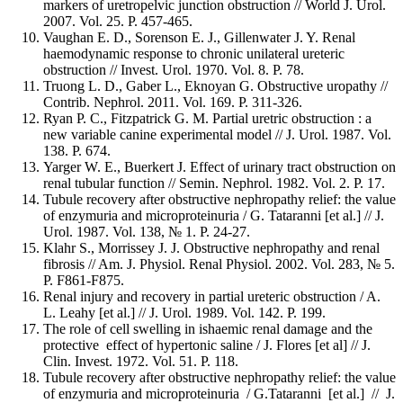
markers of uretropelvic junction obstruction // World J. Urol.
2007. Vol. 25. P. 457-465.
Vaughan E. D., Sorenson E. J., Gillenwater J. Y. Renal
haemodynamic response to chronic unilateral ureteric
obstruction // Invest. Urol. 1970. Vol. 8. P. 78.
Truong L. D., Gaber L., Eknoyan G. Obstructive uropathy //
Contrib. Nephrol. 2011. Vol. 169. P. 311-326.
Ryan P. C., Fitzpatrick G. M. Partial uretric obstruction : a
new variable canine experimental model // J. Urol. 1987. Vol.
138. P. 674.
Yarger W. E., Buerkert J. Effect of urinary tract obstruction on
renal tubular function // Semin. Nephrol. 1982. Vol. 2. P. 17.
Tubule recovery after obstructive nephropathy relief: the value
of enzymuria and microproteinuria / G. Tataranni [et al.] // J.
Urol. 1987. Vol. 138, № 1. P. 24-27.
Klahr S., Morrissey J. J. Obstructive nephropathy and renal
fibrosis // Am. J. Physiol. Renal Physiol. 2002. Vol. 283, № 5.
P. F861-F875.
Renal injury and recovery in partial ureteric obstruction / A.
L. Leahy [et al.] // J. Urol. 1989. Vol. 142. P. 199.
The role of cell swelling in ishaemic renal damage and the
protective effect of hypertonic saline / J. Flores [et al] // J.
Clin. Invest. 1972. Vol. 51. P. 118.
Tubule recovery after obstructive nephropathy relief: the value
of enzymuria and microproteinuria / G.Tataranni [et al.] // J.