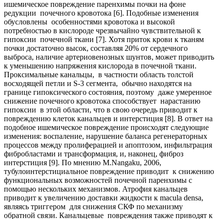
ишемическое повреждение паренхимы почки на фоне
редукции почечного кровотока [6]. Подобные изменения
обусловлены особенностями кровотока и высокой
потребностью в кислороде чрезвычайно чувствительной к
гипоксии почечной ткани [7]. Хотя приток крови к тканям
почки достаточно высок, составляя 20% от сердечного
выброса, наличие артериовенозных шунтов, может приводить
к уменьшению напряжения кислорода в почечной ткани.
Проксимальные канальцы, в частности область толстой
восходящей петли и S-3 сегмента, обычно находятся на
границе гипоксического состояния, поэтому даже умеренное
снижение почечного кровотока способствует нарастанию
гипоксии в этой области, что в свою очередь приводит к
повреждению клеток канальцев и интерстиция [8]. В ответ на
подобное ишемическое повреждение происходят следующие
изменения: воспаление, нарушение баланса регенераторных
процессов между пролиферацией и апоптозом, инфильтрация
фибробластами и трансформация, и, наконец, фиброз
интерстиция [9]. По мнению M.Nangaku, 2006,
тубулоинтерстициальное повреждение приводит к снижению
функциональных возможностей почечной паренхимы с
помощью нескольких механизмов. Атрофия канальцев
приводит к увеличению доставки жидкости к macula densa,
являясь триггером для снижения СКФ по механизму
обратной связи. Канальцевые повреждения также приводят к