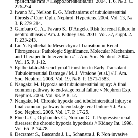
трансплантата // Нефрологияидиализ. 2004. Т. 6, № 3. С.
226-234.
Iwano M., Neilson E. G. Mechanisms of tubulointerstitial
fibrosis // Curr. Opin. Nephrol. Hypertens. 2004. Vol. 13, №
3. P. 279-284.
Gambaro G. A., Favaro S., D'Angelo. Risk for renal failure in
nephrolithiasis // Am. J. Kidney Dis. 2001. Vol. 37, suppl. 2.
P. 233-243.
Liu Y. Epithelial to Mesenchymal Transition in Renal
Fibrogenesis: Pathologic Significance, Molecular Mechanism,
and Therapeutic Intervention // J. Am. Soc. Nephrol. 2004.
Vol. 15. P. 1-12.
Epithelial-to-Mesenchymal Transition in Early Transplant
Tubulointerstitial Damage / M. J. Vitalone [et al.] // J. Am.
Soc. Nephrol. 2008. Vol. 19, № 8. P. 1571-1583.
Nangaku M. Hypoxia and tubulointerstitial injury: A final
common pathway to end-stage renal failure // Nephron Exp.
Nephrol. 2004. Vol. 98. P. 8-12.
Nangaku M. Chronic hypoxia and tubulointerstitial injury: a
final common pathway to end-stage renal failure // J. Am.
Soc. Nephrol. 2006. Vol. 17. P. 17-25.
Fine L. G., Orphanides C., Norman G. T. Progressive renal
diseases: the chronic hypoxia hypothesis // Kidney Int. 1998.
Vol. 65. P. 74-78.
Decramer S., Bascands J. L., Schanstra J. P. Non-invasive