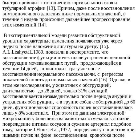
быстро приводит к истончению кортикального слоя и
тубулярной атрофии [13]. Причем, даже после восстановления
внутрипочечного давления ниже нормальных значений, в
течение 4 недель происходит дальнейшее прогрессирование
этих изменений [14].
В экспериментальной модели развития обструктивной
уропатии характерные изменения появляются уже через
неделю после наложения лигатуры на уретру [15].
А.L.Leahyetal.,1989, показали в эксперименте, что
восстановление функции почек после устранения неполной
обструкции мочевыводящих путей, продолжающейся в
течение 14 дней, происходит сразу же после
восстановления нормального пассажа мочи, с регрессом
показателей вплоть до нормальных значений [16]. Однако, в
этом же исследовании, у животных с обструкцией,
длительностью до 28 дней, только 31% функций
восстанавливается незамедлительно после периода анурии и
устранения обструкции, а в группе собак с обструкцией до 60
дней, функциональная способность почек восстанавливалась
лишь у 8% животных. При этом по данным электронной
микроскопии у большинства животных отмечалось стойкое
повреждение интимы сосудов и сужение артериол подобное
тому, которое J.Flores et al.,1972, определяли у пациентов при
ишемии почек на фоне восстановления кровотока после