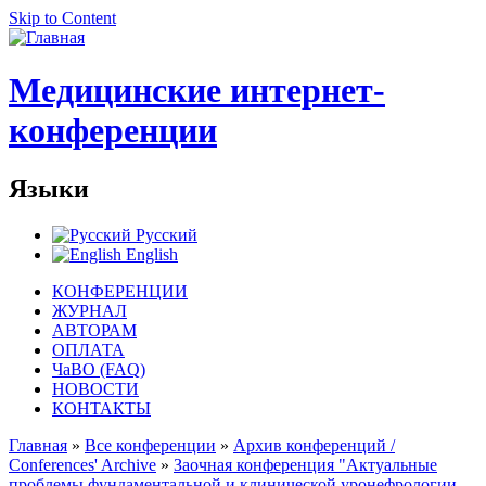
Skip to Content
Медицинские интернет-
конференции
Языки
Русский
English
КОНФЕРЕНЦИИ
ЖУРНАЛ
АВТОРАМ
ОПЛАТА
ЧаВО (FAQ)
НОВОСТИ
КОНТАКТЫ
Главная
»
Все конференции
»
Архив конференций /
Conferences' Archive
»
Заочная конференция "Актуальные
проблемы фундаментальной и клинической уронефрологии -