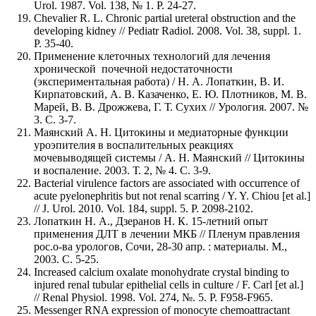
Urol. 1987. Vol. 138, № 1. P. 24-27.
Chevalier R. L. Chronic partial ureteral obstruction and the
developing kidney // Pediatr Radiol. 2008. Vol. 38, suppl. 1.
P. 35-40.
Применение клеточных технологий для лечения
хронической почечной недостаточности
(экспериментальная работа) / Н. А. Лопаткин, В. И.
Кирпатовский, А. В. Казаченко, Е. Ю. Плотников, М. В.
Марей, В. В. Дрожжева, Г. Т. Сухих // Урология. 2007. №
3. С. 3-7.
Маянский А. Н. Цитокины и медиаторные функции
уроэпителия в воспалительных реакциях
мочевыводящей системы / А. Н. Маянский // Цитокины
и воспаление. 2003. Т. 2, № 4. С. 3-9.
Bacterial virulence factors are associated with occurrence of
acute pyelonephritis but not renal scarring / Y. Y. Chiou [et al.]
// J. Urol. 2010. Vol. 184, suppl. 5. P. 2098-2102.
Лопаткин Н. А., Дзеранов Н. К. 15-летний опыт
применения ДЛТ в лечении МКБ // Пленум правления
рос.о-ва урологов, Сочи, 28-30 апр. : материалы. М.,
2003. С. 5-25.
Increased calcium oxalate monohydrate crystal binding to
injured renal tubular epithelial cells in culture / F. Carl [et al.]
// Renal Physiol. 1998. Vol. 274, №. 5. P. F958-F965.
Messenger RNA expression of monocyte chemoattractant