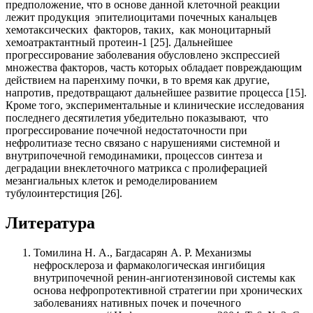
предположение, что в основе данной клеточной реакции
лежит продукция эпителиоцитами почечных канальцев
хемотаксических факторов, таких, как моноцитарный
хемоатрактантный протеин-1 [25]. Дальнейшее
прогрессирование заболевания обусловлено экспрессией
множества факторов, часть которых обладает повреждающим
действием на паренхиму почки, в то время как другие,
напротив, предотвращают дальнейшее развитие процесса [15].
Кроме того, экспериментальные и клинические исследования
последнего десятилетия убедительно показывают, что
прогрессирование почечной недостаточности при
нефролитиазе тесно связано с нарушениями системной и
внутрипочечной гемодинамики, процессов синтеза и
деградации внеклеточного матрикса с пролиферацией
мезангиальных клеток и ремоделированием
тубулоинтерстиция [26].
Литература
Томилина Н. А., Багдасарян А. Р. Механизмы
нефросклероза и фармакологическая ингибиция
внутрипочечной ренин-ангиотензиновой системы как
основа нефропротективной стратегии при хронических
заболеваниях нативных почек и почечного