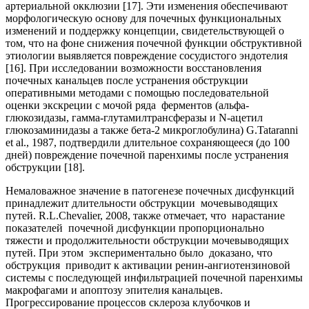
артериальной окклюзии [17]. Эти изменения обеспечивают
морфологическую основу для почечных функциональных
изменений и поддержку концепции, свидетельствующей о
том, что на фоне снижения почечной функции обструктивной
этиологии выявляется повреждение сосудистого эндотелия
[16]. При исследовании возможности восстановления
почечных канальцев после устранения обструкции
оперативными методами с помощью последовательной
оценки экскреции с мочой ряда ферментов (альфа-
глюкозидазы, гамма-глутамилтрансферазы и N-ацетил
глюкозаминидазы а также бета-2 микроглобулина) G.Tataranni
et al., 1987, подтвердили длительное сохраняющееся (до 100
дней) повреждение почечной паренхимы после устранения
обструкции [18].
Немаловажное значение в патогенезе почечных дисфункций
принадлежит длительности обструкции мочевыводящих
путей. R.L.Chevalier, 2008, также отмечает, что нарастание
показателей почечной дисфункции пропорционально
тяжести и продолжительности обструкции мочевыводящих
путей. При этом экспериментально было доказано, что
обструкция приводит к активации ренин-ангиотензиновой
системы с последующей инфильтрацией почечной паренхимы
макрофагами и апоптозу эпителия канальцев.
Прогрессирование процессов склероза клубочков и