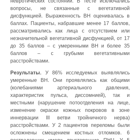
невротических состояний. В тесте исключались
вопросы, не связанные с вегетативной
дисфункцией. Выраженность ВН оценивалась в
баллах. Пациенты, набравшие менее 17 баллов,
рассматривались как лица с отсутствием или
незначительной вегетативной дисфункцией, от 17
до 35 баллов – с умеренными ВН и более 35
баллов – с грубыми вегетативными
расстройствами.
Результаты.
У 86% исследуемых выявлялись
умеренные ВН. Они проявлялись как общими
(колебаниями артериального давления,
характеристик пульса, диссомнией), так и
местными (нарушение потоотделения на лице,
изменение окраски кожных покровов в зоне
иннервации III ветви тройничного нерва)
расстройствами. У 2 пациентов переломы были
осложнены смещением костных отломков. 6