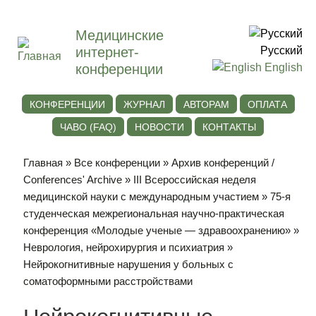
Медицинские
интернет-
Русский
конференции
English
КОНФЕРЕНЦИИ
ЖУРНАЛ
АВТОРАМ
ОПЛАТА
ЧАВО (FAQ)
НОВОСТИ
КОНТАКТЫ
Главная
»
Все конференции
»
Архив конференций /
Conferences' Archive
»
III Всероссийская неделя
медицинской науки с международным участием
»
75-я
студенческая межрегиональная научно-практическая
конференция «Молодые ученые — здравоохранению»
»
Неврология, нейрохирургия и психиатрия
»
Нейрокогнитивные нарушения у больных с
соматоформными расстройствами