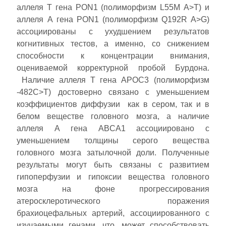
аллеля Т гена PON1 (полиморфизм L55M А>Т) и
аллеля А гена PON1 (полиморфизм Q192R A>G)
ассоциированы с ухудшением результатов
когнитивных тестов, а именно, со снижением
способности к концентрации внимания,
оцениваемой корректурной пробой Бурдона.
Наличие аллеля Т гена APOC3 (полиморфизм
-482С>T) достоверно связано с уменьшением
коэффициентов диффузии как в сером, так и в
белом веществе головного мозга, а наличие
аллеля А гена ABCA1 ассоциировано с
уменьшением толщины серого вещества
головного мозга затылочной доли. Полученные
результаты могут быть связаны с развитием
гипоперфузии и гипоксии вещества головного
мозга на фоне прогрессирования
атеросклеротического поражения
брахиоцефальных артерий, ассоциированного с
изучаемыми генами, что, может способствовать