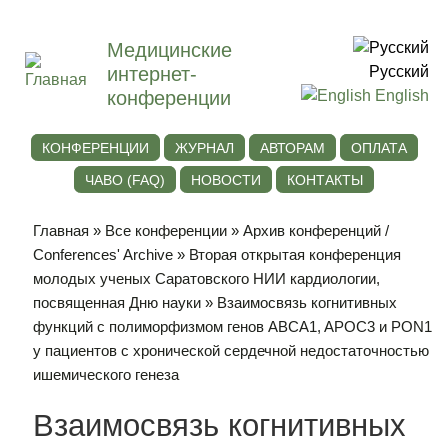
Медицинские
интернет-
Русский
конференции
English
КОНФЕРЕНЦИИ
ЖУРНАЛ
АВТОРАМ
ОПЛАТА
ЧАВО (FAQ)
НОВОСТИ
КОНТАКТЫ
Главная
»
Все конференции
»
Архив конференций /
Conferences' Archive
»
Вторая открытая конференция
молодых ученых Саратовского НИИ кардиологии,
посвященная Дню науки
» Взаимосвязь когнитивных
функций с полиморфизмом генов ABCA1, APOC3 и PON1
у пациентов с хронической сердечной недостаточностью
ишемического генеза
Взаимосвязь когнитивных