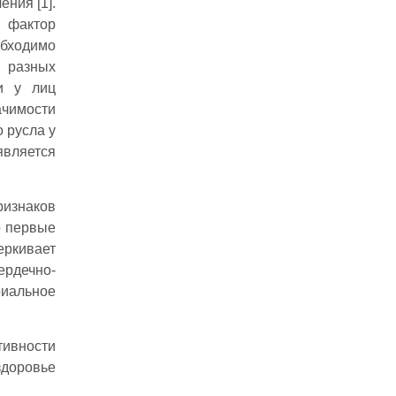
ния [1].
 фактор
обходимо
 разных
ии у лиц
ачимости
 русла у
является
ризнаков
о первые
еркивает
ердечно-
риальное
тивности
здоровье