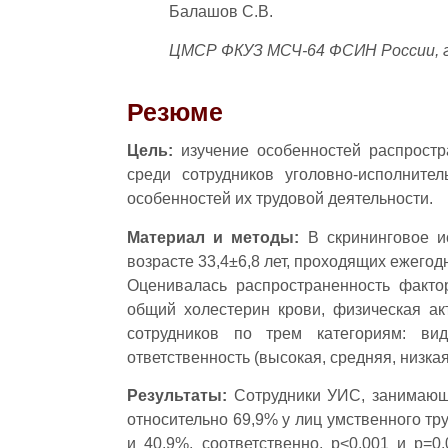
Балашов С.В.
ЦМСР ФКУЗ МСЧ-64 ФСИН России, г
Резюме
Цель:
изучение особенностей распростр
среди сотрудников уголовно-исполните
особенностей их трудовой деятельности.
Материал и методы:
В скрининговое и
возрасте 33,4±6,8 лет, проходящих ежег
Оценивалась распространенность фактор
общий холестерин крови, физическая ак
сотрудников по трем категориям: вид 
ответственность (высокая, средняя, низкая
Результаты:
Сотрудники УИС, занимающи
относительно 69,9% у лиц умственного т
и 40,9%, соответственно, р<0,001 и р=0