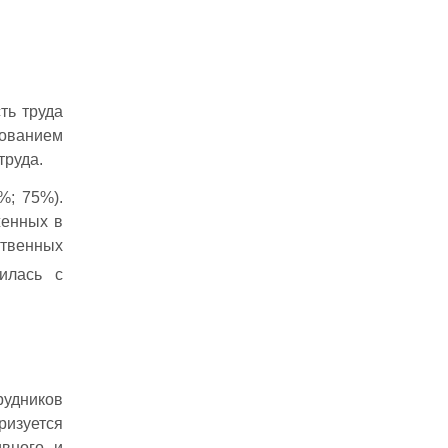
ть труда
ованием
труда.
%; 75%).
женных в
ственных
илась с
рудников
ризуется
ивного и