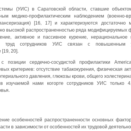
истемы (УИС) в Саратовской области, ставшие объект
вным медико-профилактическим наблюдением (военно-в
пансеризация) [16, 17] и характеризуются достаточно
, но высокой распространенностью ряда модифицируемых 
ние, активное и пассивное курение, нерациональное 
том труд сотрудников УИС связан с повышенным 
19, 20].
с позиции сердечно-сосудистой профилактики America
вых критериев: отсутствие табакокурения, физическая акт
териального давления, глюкозы крови, общего холестерина
о в изучаемой нами когорте сотрудников УИС только 
овья.
ение особенностей распространенности основных факт
асти в зависимости от особенностей их трудовой деятельно