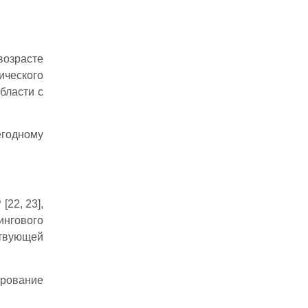
возрасте
ического
бласти с
егодному
22, 23],
ингового
ствующей
ирование