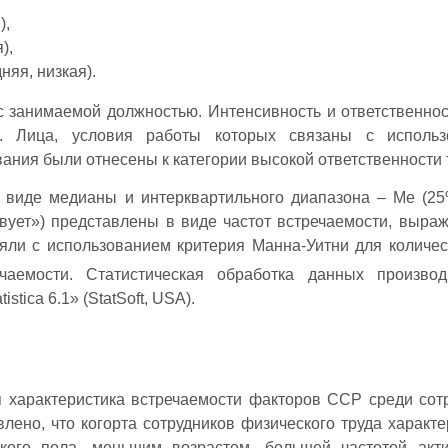
),
),
няя, низкая).
с занимаемой должностью. Интенсивность и ответственнос
о. Лица, условия работы которых связаны с использ
вания были отнесены к категории высокой ответственности 
виде медианы и интерквартильного диапазона – Ме (25
вует») представлены в виде частот встречаемости, выра
яли с использованием критерия Манна-Уитни для количе
аемости. Статистическая обработка данных производ
tica 6.1» (StatSoft, USA).
я характеристика встречаемости факторов ССР среди сот
лено, что когорта сотрудников физического труда характе
кого пола, меньшим возрастом, большей частотой акт