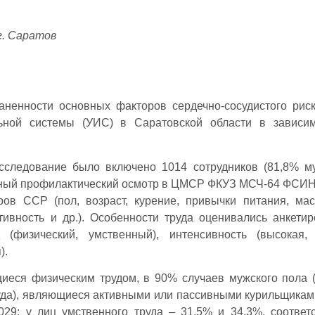
. Саратов
аненности основных факторов сердечно-сосудистого рис
льной системы (УИС) в Саратовской области в зависи
сследование было включено 1014 сотрудников (81,8% м
одный профилактический осмотр в ЦМСР ФКУЗ МСЧ-64 ФСИН
ов ССР (пол, возраст, курение, привычки питания, мас
тивность и др.). Особенности труда оценивались анкети
(физический, умственный), интенсивность (высокая, 
).
еся физическим трудом, в 90% случаев мужского пола (
руда), являющиеся активными или пассивными курильщикам
,029; у лиц умственного труда – 31,5% и 34,3%, соответс