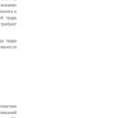
 значимо
енного и
ей труда
 требуют
да труда
ивности
лактики
олеваний