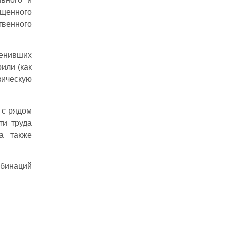
щенного
твенного
ценивших
или (как
зическую
 с рядом
ти труда
а также
мбинаций