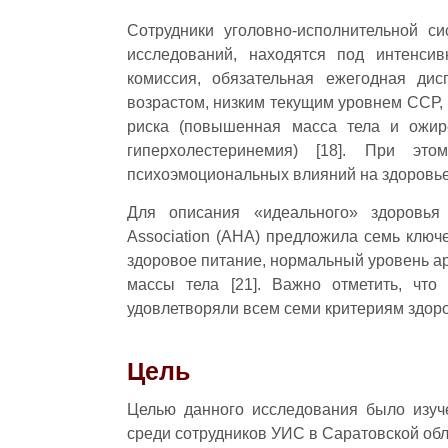
Сотрудники уголовно-исполнительной с
исследований, находятся под интенси
комиссия, обязательная ежегодная дис
возрастом, низким текущим уровнем ССР
риска (повышенная масса тела и ожире
гиперхолестеринемия) [18]. При э
психоэмоциональных влияний на здоровье [
Для описания «идеального» здоровья 
Association (AHA) предложила семь ключе
здоровое питание, нормальный уровень ар
массы тела [21]. Важно отметить, чт
удовлетворяли всем семи критериям здор
Цель
Целью данного исследования было изуч
среди сотрудников УИС в Саратовской обл