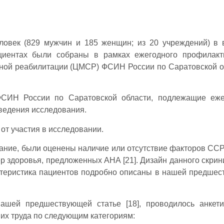
овек (829 мужчин и 185 женщин; из 20 учреждений) в 
ациентах были собраны в рамках ежегодного профилакт
ьной реабилитации (ЦМСР) ФСИН России по Саратовской о
УФСИН России по Саратовской области, подлежащие еж
ведения исследования.
от участия в исследовании.
ание, были оценены наличие или отсутствие факторов ССР [
р здоровья, предложенных AHA [21]. Дизайн данного скрин
ктеристика пациентов подробно описаны в нашей предше
нашей предшествующей статье [18], проводилось анкет
их труда по следующим категориям: