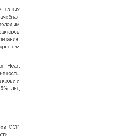
ом наших
рачебная
 молодым
факторов
питание,
уровнем
n Heart
ивность,
 крови и
4,5% лиц
оров ССР
сти.