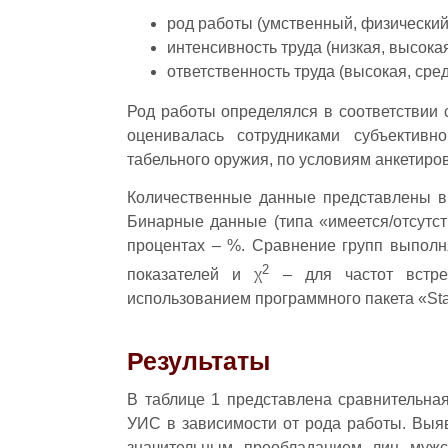
род работы (умственный, физический
интенсивность труда (низкая, высокая
ответственность труда (высокая, сред
Род работы определялся в соответствии 
оценивалась сотрудниками субъективн
табельного оружия, по условиям анкетиро
Количественные данные представлены в 
Бинарные данные (типа «имеется/отсутст
процентах – %. Сравнение групп выполн
2
показателей и χ
– для частот встреч
использованием программного пакета «Statis
Результаты
В таблице 1 представлена сравнительна
УИС в зависимости от рода работы. Выяв
значительным преобладанием лиц мужс