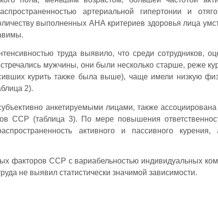
аспространенностью артериальной гипертонии и отяго
оличеству выполненных АНА критериев здоровья лица умс
авимы.
тенсивностью труда выявило, что среди сотрудников, о
встречались мужчины, они были несколько старше, реже кур
осивших курить также была выше), чаще имели низкую фи
блица 2).
 субъективно анкетируемыми лицами, также ассоциирована
ов ССР (таблица 3). По мере повышения ответственнос
аспространенность активного и пассивного курения, 
ых факторов ССР с вариабельностью индивидуальных ко
труда не выявил статистически значимой зависимости.