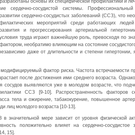
разработаны основы их специфической профилактики и лече
ие сердечно-сосудистой системы. Профессиональный
 развитии сердечно-сосудистых заболеваний (ССЗ), что не
офилактических мероприятий среди работающих людей
 развития и прогрессирования артериальной гипертон
 условия труда играют важнейшую роль, превосходя по зн
 фактором, необратимо влияющим на состояние сосудистого
независимо даже от длительности и степени гипертонии, 
 модифицируемый фактор риска. Частота встречаемости п
растает после достижения ими среднего возраста. Однак
я сосудов выявляются уже в молодом возрасте, что подч
илактики ССЗ [9-10]. Распространенность факторов с
асса тела и ожирение, табакокурение, повышенное арте
ди лиц молодого возраста [10-13].
З в значительной мере зависит от уровня физической ак
ивность положительно влияет на сердечно-сосудистое 
4, 15].