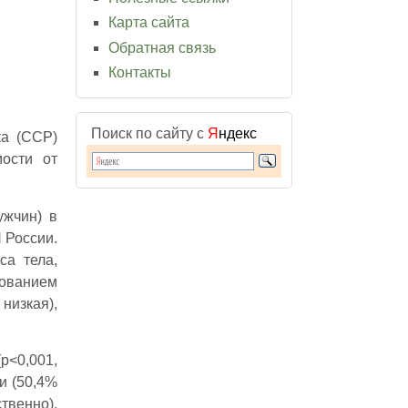
Карта сайта
Обратная связь
Контакты
Поиск по сайту с
Я
ндекс
ка (ССР)
мости от
ужчин) в
 России.
са тела,
рованием
низкая),
р<0,001,
и (50,4%
твенно).