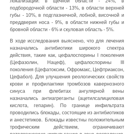
локализации: в щечной области - 24%, в
подбородочной области - 13%, в области верхней
губы - 10%, в подглазничной, лобной, височной и
преддверия носа - 9%, в области нижней губы и
бровной области - 6% и скуловая область - 5%.
В ходе исследования выяснено, что для лечения
назначались антибиотики широкого спектра
действия, такие как, цефалоспорины I поколения
(Цефазолин, Нацеф), цефалоспорины III
поколения (Цефатоксим, Офромакс, Цефтриаксон,
Цефабол). Для улучшения реологических свойств
крови и профилактики тромбозов кавернозного
синуса при флебитах ангулярной вены
назначались антиагреганты (ацетилсалициловая
кислота, гепарин). По границе инфильтрата
проводились блокады, состоящие из антибиотиков
и анестетиков. Блокады известны положительным
трофическим действием, ограничивают