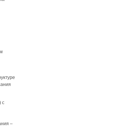
ом
руктуре
вания
 с
ания –