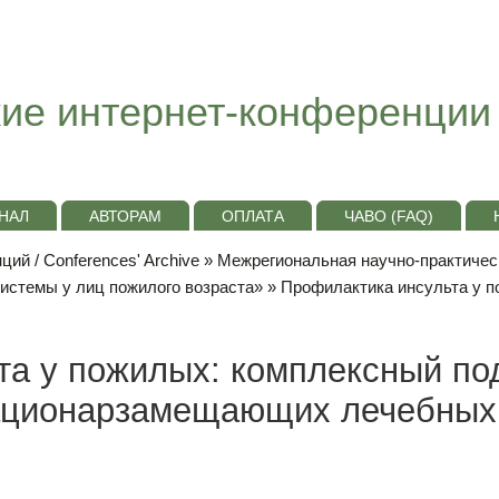
ие интернет-конференции
НАЛ
АВТОРАМ
ОПЛАТА
ЧАВО (FAQ)
ий / Conferences' Archive
»
Межрегиональная научно-практиче
системы у лиц пожилого возраста»
» Профилактика инсульта у п
та у пожилых: комплексный по
тационарзамещающих лечебных