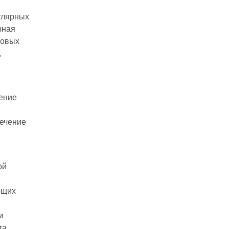
улярных
чная
ровых
,
ение
печение
ой
ющих
и
та.