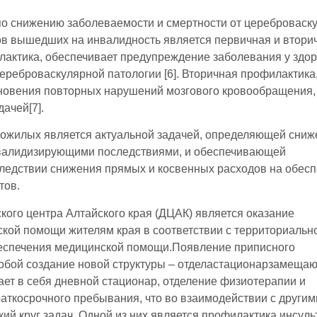
о снижению заболеваемости и смертности от цереброваск
тов вышедших на инвалидность является первичная и втори
лактика, обеспечивает предупреждение заболевания у здо
реброваскулярной патологии [6]. Вторичная профилактика
новения повторных нарушений мозгового кровообращения,
дачей[7].
 пожилых является актуальной задачей, определяющей сниж
валидизирующими последствиями, и обеспечивающей
ледствии снижения прямых и косвенных расходов на обес
тов.
кого центра Алтайского края (ДЦАК) является оказание
ской помощи жителям края в соответствии с территориальн
беспечения медицинской помощи.Появление приписного
собой создание новой структуры – отделастационарзамеща
ает в себя дневной стационар, отделение физиотерапии и
раткосрочного пребывания, что во взаимодействии с другим
й круг задач. Одной из них является профилактика инсуль