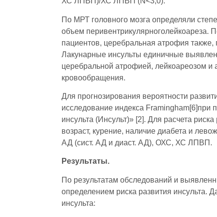
ХС ЛПВП)/ХС ЛПВП (N<3,0).
По МРТ головного мозга определяли степе
объем перивентрикулярноголейкоареза. 
пациентов, церебральная атрофия также, 
Лакунарные инсульты единичные выявлены 
церебральной атрофией, лейкоареозом и
кровообращения.
Для прогнозирования вероятности развити
исследование индекса Framingham[6]при
инсульта (Инсульт)» [2]. Для расчета риск
возраст, курение, наличие диабета и лево
АД (сист. АД и диаст. АД), ОХС, ХС ЛПВП.
Результаты.
По результатам обследований и выявленн
определением риска развития инсульта. Д
инсульта: