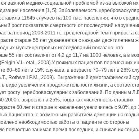
я важной медико-социальной проблемой из-за высокой их
дизации населения [1, 5]. Заболеваемость цереброваскул
оставила 11645 случаев на 100 тыс. населения, что в средне
ьный рост показателя смертности от последствий нарушени
е за период 2003-2011 гг., среднегодовой темп прироста с
зрасте старше 55 лет удваивается с каждым десятилетием 
ародных мультицентровых исследований показано, что
е 55 лет составляет от 4,2 до 11,7 на 1000 человек, а в во
(Feigin V.L. etal., 2003).У пожилых пациентов перенесших и
те 60–69 лет в 15% случаев, в возрасте 70–79 лет в 26% сл
S.T., Rothwell P.M., 2009). Выраженный демографический сд
в виде увеличения продолжительности жизни, а соответст
ует росту цереброваскулярных заболеваний. По данным Л.В
0-2000 г. выросло на 25%, тогда как численность старших
озрасте 60 лет и старше в населении увеличилась с 9.0% до 
илых пациентов, с возможным развитием деменции наклады
ловлено необходимостью заботы о пациенте со стороны
ую полностью занимая время последних, и снижая их соци