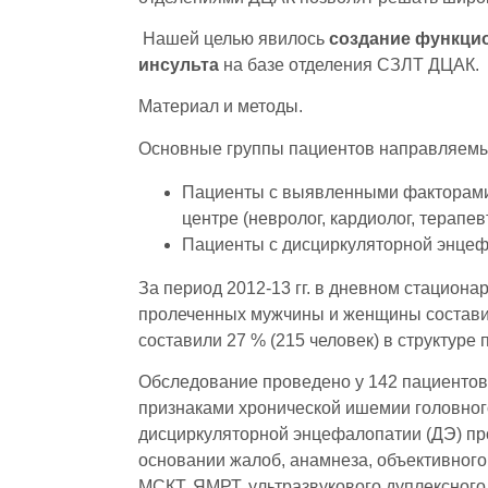
Нашей целью явилось
создание функци
инсульта
на базе отделения СЗЛТ ДЦАК.
Материал и методы.
Основные группы пациентов направляемы
Пациенты с выявленными факторами 
центре (невролог, кардиолог, терапев
Пациенты с дисциркуляторной энце
За период 2012-13 гг. в дневном стацион
пролеченных мужчины и женщины состави
составили 27 % (215 человек) в структуре
Обследование проведено у 142 пациентов в
признаками хронической ишемии головног
дисциркуляторной энцефалопатии (ДЭ) пр
основании жалоб, анамнеза, объективного
МСКТ, ЯМРТ, ультразвукового дуплексного