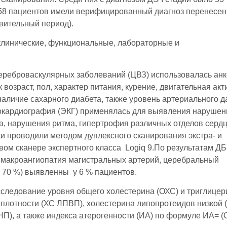
о 58 пациентов имели верифицированный диагноз перенесен
вительный период).
линические, функциональные, лабораторные и
ереброваскулярных заболеваний (ЦВЗ) использовалась анк
возраст, пол, характер питания, курение, двигательная акт
аличие сахарного диабета, также уровень артериального 
рокардиография (ЭКГ) применялась для выявления нарушен
, нарушения ритма, гипертрофия различных отделов сердц
 проводили методом дуплексного сканирования экстра- и
вом сканере экспертного класса Logiq 9.По результатам Д
 макроангиопатия магистральных артерий, церебральный
е 70 %) выявленны у 6 % пациентов.
ледование уровня общего холестерина (ОХС) и триглицер
 плотности (ХС ЛПВП), холестерина липопротеидов низкой 
П), а также индекса атерогенности (ИА) по формуле ИА= (