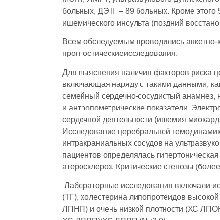
больных, ДЭ II – 89 больных. Кроме этог
ишемического инсульта (поздний восстано
Всем обследуемым проводились анкетно-к
прогностическиеисследования.
Для выяснения наличия факторов риска ц
включающая наряду с такими данными, как 
семейный сердечно-сосудистый анамнез, н
и антропометрические показатели. Элект
сердечной деятельности (ишемия миокарда
Исследование церебральной гемодинамики
интракраниальных сосудов на ультразвуко
пациентов определялась гипертоническая
атеросклероз. Критические стенозы (боле
Лабораторные исследования включали исс
(ТГ), холестерина липопротеидов высокой
ЛПНП) и очень низкой плотности (ХС ЛПОН