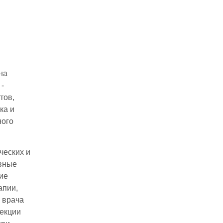
на
 -
тов,
ка и
ного
ческих и
овные
ие
апии,
я врача
рекции