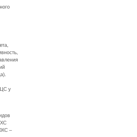
ного
ета,
ивность,
давления
ий
а).
БЦС у
идов
(ХС
ОХС –