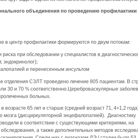
онального объединения по проведению профилактики
е в центр профилактики формируются по двум потокам:
риска при обследовании у специалистов в диагностическ
т, эндокринолог);
фалопатией и перенесенным инсультом
аре отделения СЗЛТ проведено лечение 805 пациентам. В ст
ли 30 и 70 % соответственно.Цереброваскулярные заболе
 пролеченных больных.
 возрасте 65 лет и старше (средний возраст 71, 4+1,2 года)
о мозга (дисциркуляторной энцефалопатией). Диагностику
оводили в соответствии с существующими критериями, на
 обследования, а также дополнительных методов исследов
 сканирования. Среди них с диагнозом ДЭ I стадии было 53