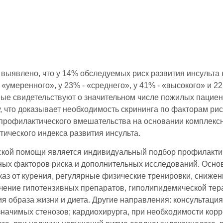
выявлено, что у 14% обследуемых риск развития инсульта 
«умеренного», у 23% - «среднего», у 41% - «высокого» и 22
ые свидетельствуют о значительном числе пожилых пациен
 что доказывает необходимость скрининга по факторам рис
 профилактического вмешательства на основании комплекс
тического индекса развития инсульта.
кой помощи является индивидуальный подбор профилакти
ных факторов риска и дополнительных исследований. Осн
каз от курения, регулярные физические тренировки, снижен
ачение гипотензивных препаратов, гиполипидемической тер
ия образа жизни и диета. Другие направления: консультаци
значимых стенозов; кардиохирурга, при необходимости кор