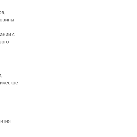
ов,
ловины
ании с
вого
л,
лическое
вития