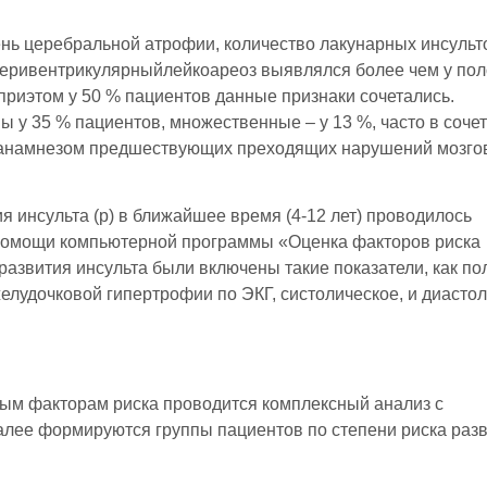
нь церебральной атрофии, количество лакунарных инсульт
Перивентрикулярныйлейкоареоз выявлялся более чем у по
приэтом у 50 % пациентов данные признаки сочетались.
у 35 % пациентов, множественные – у 13 %, часто в сочет
 анамнезом предшествующих преходящих нарушений мозго
я инсульта (p) в ближайшее время (4-12 лет) проводилось
 помощи компьютерной программы «Оценка факторов риска
а развития инсульта были включены такие показатели, как по
желудочковой гипертрофии по ЭКГ, систолическое, и диасто
ым факторам риска проводится комплексный анализ с
алее формируются группы пациентов по степени риска раз