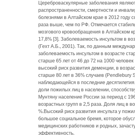
Цереброваскулярные заболевания являютс
распространенности, смертности и инвали
болезнями в Алтайском крае в 2012 году с
раза выше, чем по РФ. Отмечается стабил
мозгового кровообращения в Алтайском кра
17,8% [3]. Заболеваемость инсультом в во
(Гехт А.Б., 2001). Так, по данным междун
заболеваемость инсультом в возрасте старш
старше 65 лет от 46 до 72 на 1000 человек 
высокий риск развития деменции, в возрас
старше 80 лет в 36% случаев (Pendlebury 
наблюдающейся в последние десятилетия, 
доли пожилых лиц в населении, способств
Мунтяну население России за период с 196
возрастных групп в 2,5 раза. Доля лиц в в
%.Высокий риск развития инсульта у пож
большое социальное бремя, которое обус
медицинских работников и родных, зачаст
эффективность.