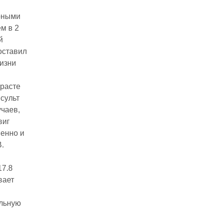
ярными
м в 2
й
оставил
жизни
зрасте
нсульт
учаев,
виг
венно и
.
17.8
вает
альную