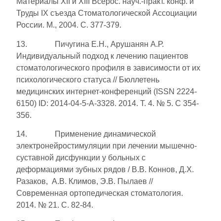
Материалы XII и XIII Всерос. науч.-практ. конф. и
Труды IX съезда Стоматологической Ассоциации
России. М., 2004. С. 377-379.
13. Пичугина Е.Н., Арушанян А.Р.
Индивидуальный подход к лечению пациентов
стоматологического профиля в зависимости от их
психологического статуса // Бюллетень
медицинских интернет-конференций (ISSN 2224-
6150) ID: 2014-04-5-А-3328. 2014. Т. 4. № 5. С 354-
356.
14. Применение динамической
электронейростимуляции при лечении мышечно-
суставной дисфункции у больных с
деформациями зубных рядов / В.В. Коннов, Д.Х.
Разаков, А.В. Климов, Э.В. Пылаев //
Современная ортопедическая стоматология.
2014. № 21. С. 82-84.