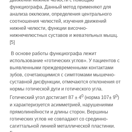
функциографа, Данный метод применяют для
анализа окклюзии, определения центрального
соотношения челюстей, изучения движений
нижней челюсти, функции височно-
нижнечелюстных суставов и жевательных мышц.
[5]
В основе работы функциографа лежит
использование «готических углов». У пациентов с
выявленными преждевременными контактами
зубов, сочетающимися с симптомами мышечно-
суставной дисфункции, отмечаются отклонения от
нормы готической дуги и готического угла.
0
0
Готический угол достигает 87 ± 4
(норма 107± 9
)
и характеризуется асимметрией, нарушениями
прямолинейности и длины сторон. Вершины
готических углов не совпадают со срединно-
сагиттальной линией металлической пластинки.