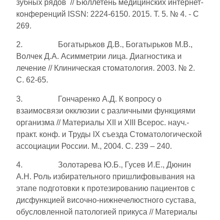
зубных рядов // Бюллетень медицинских интернет-
конференций ISSN: 2224-6150. 2015. Т. 5. № 4. - С
269.
2. Богатырьков Д.В., Богатырьков М.В.,
Волчек Д.А. Асимметрии лица. Диагностика и
лечение // Клиническая стоматология. 2003. № 2.
С. 62-65.
3. Гончаренко А.Д. К вопросу о
взаимосвязи окклюзии с различными функциями
организма // Материалы XII и XIII Всерос. науч.-
практ. конф. и Труды IX съезда Стоматологической
ассоциации России. М., 2004. С. 239 – 240.
4. Золотарева Ю.Б., Гусев И.Е., Дюнин
А.Н. Роль избирательного пришлифовывания на
этапе подготовки к протезированию пациентов с
дисфункцией височно-нижнечелюстного сустава,
обусловленной патологией прикуса // Материалы