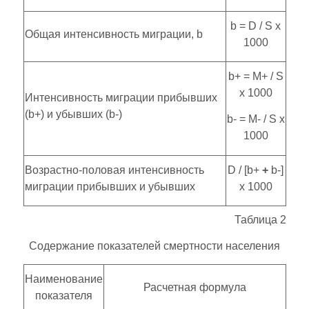
b = D / S х
Общая интенсивность миграции, b
1000
b+ = M+ / S
х 1000
Интенсивность миграции прибывших
(b+) и убывших (b-)
b- = М- / S х
1000
Возрастно-половая интенсивность
D / [b+
+
b-]
миграции прибывших и убывших
х 1000
Таблица 2
Содержание показателей смертности населения
Наименование
Расчетная формула
показателя