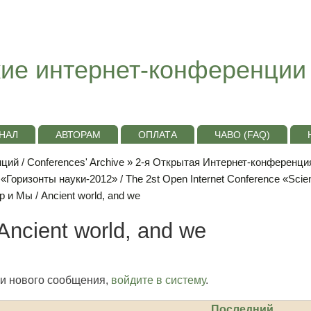
ие интернет-конференции
НАЛ
АВТОРАМ
ОПЛАТА
ЧАВО (FAQ)
ий / Conferences' Archive
»
2-я Открытая Интернет-конференци
оризонты науки-2012» / The 2st Open Internet Conference «Science
 и Мы / Ancient world, and we
ncient world, and we
и нового сообщения,
войдите в систему
.
Последний