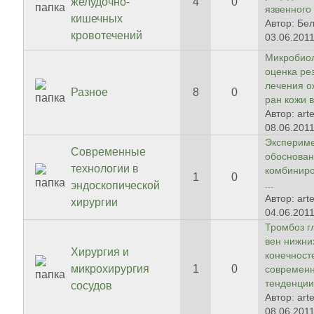
желудочно-
4
0
язвенного .
кишечных
Автор: Бел
кровотечений
03.06.2011
Микробиол
оценка ре
лечения о
Разное
8
0
ран кожи в 
Автор: art
08.06.2011
Эксперим
Современные
обоснова
технологии в
комбинир
1
0
...
эндоскопической
Автор: art
хирургии
04.06.2011
Тромбоз г
вен нижни
Хирургия и
конечност
микрохирургия
1
0
современ
тенденци
сосудов
Автор: art
08.06.2011