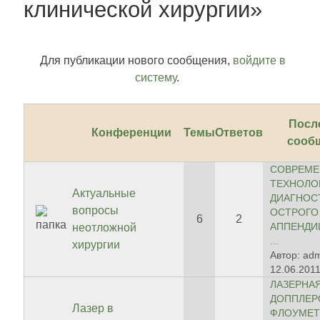
клинической хирургии»
Для публикации нового сообщения,
войдите в
систему
.
Посл
Конференции
Темы
Ответов
сооб
СОВРЕМ
ТЕХНОЛО
Актуальные
ДИАГНОС
вопросы
ОСТРОГО
6
2
АППЕНДИ
неотложной
...
хирургии
Автор: ad
12.06.2011
ЛАЗЕРНА
ДОППЛЕР
Лазер в
ФЛОУМЕТ