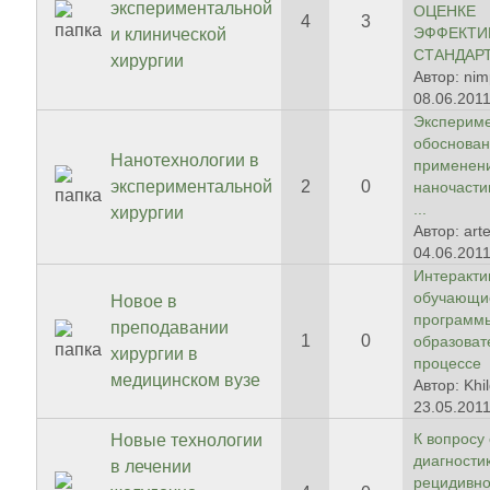
экспериментальной
ОЦЕНКЕ
4
3
ЭФФЕКТИ
и клинической
СТАНДАРТ
хирургии
Автор: ni
08.06.2011
Эксперим
обоснова
Нанотехнологии в
применен
экспериментальной
2
0
наночасти
...
хирургии
Автор: art
04.06.2011
Интеракт
обучающи
Новое в
программ
преподавании
1
0
образова
хирургии в
процессе
медицинском вузе
Автор: Khi
23.05.2011
К вопросу
Новые технологии
диагности
в лечении
рецидивно