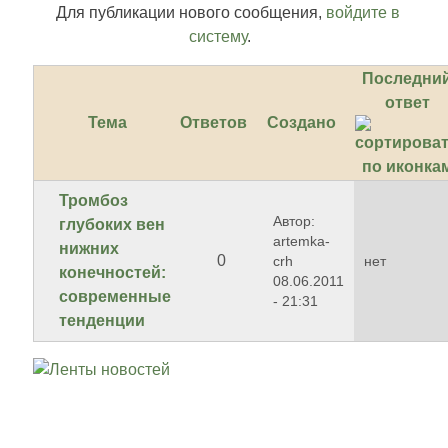
Для публикации нового сообщения,
войдите в
систему
.
Последни
ответ
Тема
Ответов
Создано
Тромбоз
Автор:
глубоких вен
artemka-
нижних
0
crh
нет
конечностей:
08.06.2011
современные
- 21:31
тенденции