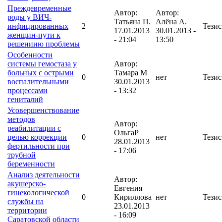
Преждевременные
Автор:
Автор:
роды у ВИЧ-
Татьяна П.
Алёна А.
инфицированных
2
Тезис
17.01.2013
30.01.2013 -
женщин-пути к
- 21:04
13:50
решениию проблемы
Особенности
системы гемостаза у
Автор:
больных с острыми
Тамара М
0
нет
Тезис
воспалительными
30.01.2013
процессами
- 13:32
гениталий
Усовершенствование
методов
Автор:
реабилитации с
ОльгаР
целью коррекции
0
нет
Тезис
28.01.2013
фертильности при
- 17:06
трубной
беременности
Анализ деятельности
Автор:
акушерско-
Евгения
гинекологической
0
Кириллова
нет
Тезис
службы на
23.01.2013
территории
- 16:09
Саратовской области