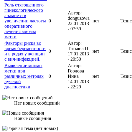
Роль отягощенного
гинекологического
Автор:
анамнеза в
donguzowa
увеличении частоты
0
нет
Тезис
22.01.2013
оперативного
- 07:59
лечения миомы
матки
Факторы риска во
Автор:
время беременности
Татьяна П.
0
нет
Тезис
и в родах у женщин
17.01.2013
с вич-инфекцией.
- 20:50
Выявление миомы
Автор:
матки при
Горлова
различных методах
0
Инна
нет
Тезис
лучевой
14.01.2013
диагностики
- 22:29
Нет новых сообщений
Новые сообщения