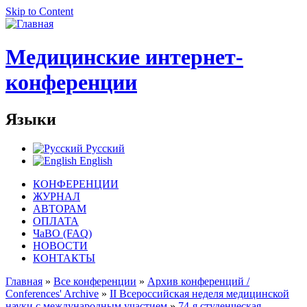
Skip to Content
Медицинские интернет-
конференции
Языки
Русский
English
КОНФЕРЕНЦИИ
ЖУРНАЛ
АВТОРАМ
ОПЛАТА
ЧаВО (FAQ)
НОВОСТИ
КОНТАКТЫ
Главная
»
Все конференции
»
Архив конференций /
Conferences' Archive
»
II Всероссийская неделя медицинской
науки с международным участием
»
74-я студенческая