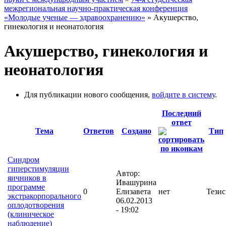
межрегиональная научно-практическая конференция
«Молодые ученые — здравоохранению»
» Акушерство,
гинекология и неонатология
Акушерство, гинекология и
неонатология
Для публикации нового сообщения,
войдите в систему
.
Последний
ответ
Тема
Ответов
Создано
Тип
Синдром
гиперстимуляции
Автор:
яичников в
Ивашурина
программе
0
Елизавета
нет
Тезис
экстракорпорального
06.02.2013
оплодотворения
- 19:02
(клиническое
наблюдение)